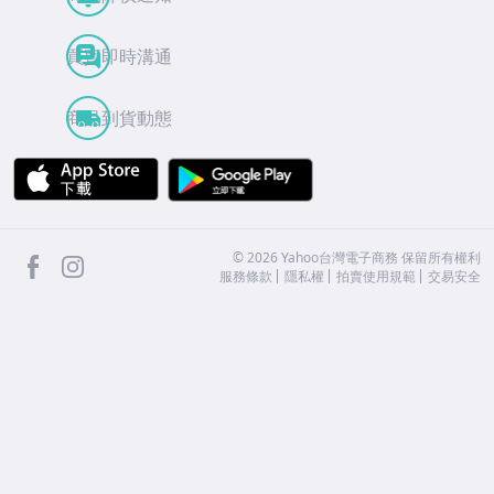
買賣即時溝通
商品到貨動態
APP Store
Google Play
facebook
Instagram
©
2026
Yahoo台灣電子商務 保留所有權利
服務條款
隱私權
拍賣使用規範
交易安全