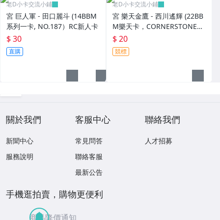
老D小卡交流小鋪
老D小卡交流小鋪
宮 巨人軍 - 田口麗斗 (14BBM
宮 樂天金鷹 - 西川遙輝 (22BB
系列一卡, NO.187）RC新人卡
M樂天卡，CORNERSTONES
特卡，NO.CS8)
$ 30
$ 20
直購
競標
關於我們
客服中心
聯絡我們
新聞中心
常見問答
人才招募
服務說明
聯絡客服
最新公告
手機逛拍賣，購物更便利
商品降價通知