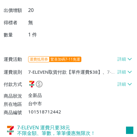
20
出價增額
無
得標者
1
件
數量
運費活動
運費抵用券
驚喜加碼7-11免運
運費規則
7-ELEVEN取貨付款【單件運費$38】、7-EL
EVEN取貨不付款【單件運費$38】、宅配/
付款方式
貨運【單件運費$60、消費滿$1000免運
費】、郵局掛號【單件運費$31、滿10件或
全新品
商品狀況
消費滿$700免運費】、低溫配送【單件運
台中市
所在地區
費$60】
101518712442
商品編號
7-ELEVEN 運費只要
38
元
不限金額、筆數，筆筆優惠無限次！