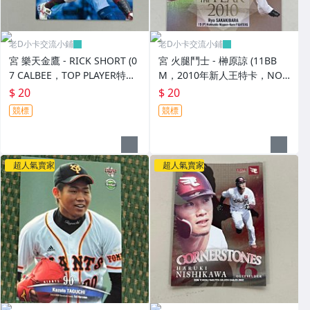
老D小卡交流小鋪
老D小卡交流小鋪
宮 樂天金鷹 - RICK SHORT (0
宮 火腿鬥士 - 榊原諒 (11BB
7 CALBEE，TOP PLAYER特
M，2010年新人王特卡，NO.
卡，NO.TP-12)
RY1)
$ 20
$ 20
競標
競標
超人氣賣家
超人氣賣家