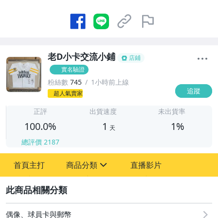
老D小卡交流小鋪
店鋪
實名驗證
粉絲數
745
1小時前上線
追蹤
1
超人氣賣家
正評
出貨速度
未出貨率
100.0%
1
1%
天
總評價
2187
首頁主打
商品分類
直播影片
sign
2
其它
偶像、球員卡與郵幣