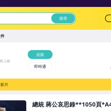
搜尋
文件
追蹤
時前上線
即時通
播影片
總統 蔣公哀思錄**1050頁*A