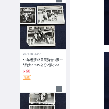
Y0715834456
53年經濟成果展覧會3張**
*約大6.5X9公分2張小6X6
公分1張()
$ 60
競標