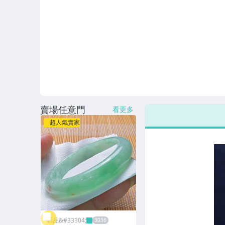
賣場任意門
看更多
超人氣賣家
昕品&#33304;