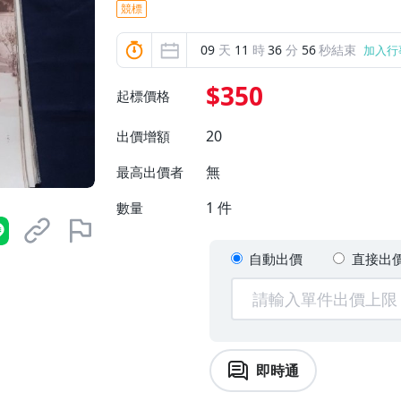
競標
09
天
11
時
36
分
54
秒結束
加入行
$350
起標價格
20
出價增額
無
最高出價者
1
件
數量
自動出價
直接出
即時通