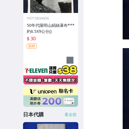
Y0715834456
50年代陽明山絹絲瀑布***
約6.5X9公分()
$ 30
競標
日本代購
看全部