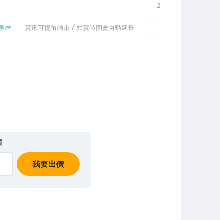
2
/
事曆
賣家可提前結束
拍賣時間會自動延長
價
我要出價