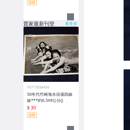
競標
賣家最新刊登
看更多
Y0715834456
50年代竹崎海水浴場四姊
妹***約6.5X9公分()
$ 30
競標