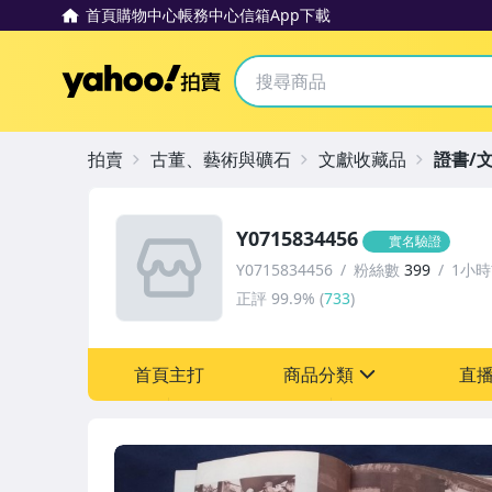
首頁
購物中心
帳務中心
信箱
App下載
Yahoo拍賣
拍賣
古董、藝術與礦石
文獻收藏品
證書/
Y0715834456
實名驗證
Y0715834456
粉絲數
399
1小
正評
99.9%
(
733
)
首頁主打
商品分類
直
sign
圖書/影音/文具
古董、藝術與礦石