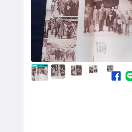
偶像、球員卡與郵幣