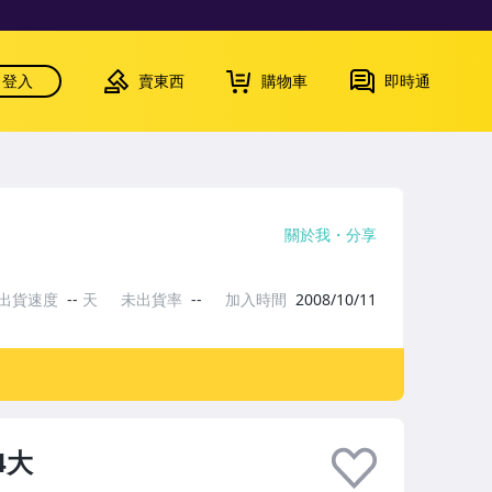
登入
賣東西
購物車
即時通
關於我
分享
出貨速度
--
天
未出貨率
--
加入時間
2008/10/11
4大