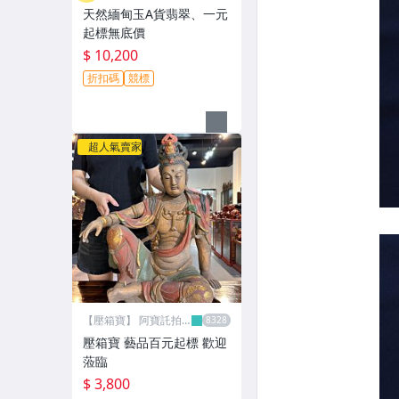
天然緬甸玉A貨翡翠、一元
起標無底價
$ 10,200
折扣碼
競標
超人氣賣家
【壓箱寶】 阿寶託拍
網
壓箱寶 藝品百元起標 歡迎
蒞臨
$ 3,800