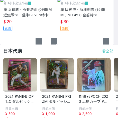
老D小卡交流小鋪
老D小卡交流小鋪
瀾 近鐵隊 - 石井浩郎 (09BBM
瀾 阪神虎 - 新庄剛志 (95BB
近鐵隊卡，猛牛BEST 9特卡，
M，NO.457) 金簽特卡
NO.B3) 狼主
$ 20
$ 30
直購
競標
日本代購
看全部
2021 PANINI OP
2021 PANINI PRI
即決●EPOCH 202
2
TIC ダルビッシュ
ZM ダルビッシュ
3 広島カープ PRE
有 249枚限定
有 40枚限定
MIER EDITION
目前出價
目前出價
目前出價
シリアルカード
シリアルカード
堂林翔太 /5枚限
¥ 500
¥ 1,000
¥ 2,500
¥
パドレス
パドレス
定 デコモリ緑箔