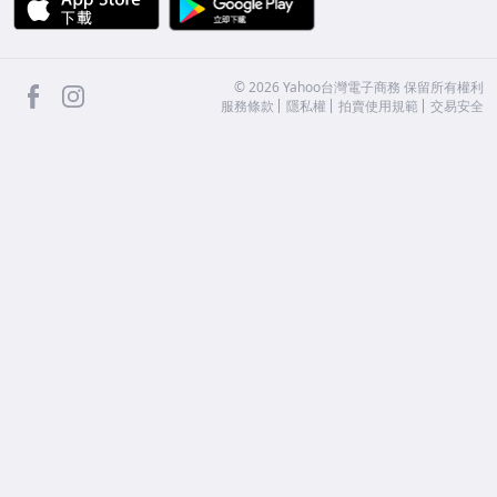
facebook
Instagram
©
2026
Yahoo台灣電子商務 保留所有權利
服務條款
隱私權
拍賣使用規範
交易安全