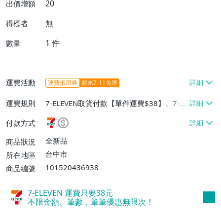
20
出價增額
無
得標者
1
件
數量
運費活動
運費抵用券
週末7-11免運
運費規則
7-ELEVEN取貨付款【單件運費$38】、7-EL
EVEN取貨不付款【單件運費$38】、宅配/
付款方式
貨運【單件運費$60、消費滿$1000免運
費】、郵局掛號【單件運費$31、滿10件或
全新品
商品狀況
消費滿$700免運費】、低溫配送【單件運
台中市
所在地區
費$60】
101520436938
商品編號
7-ELEVEN 運費只要
38
元
不限金額、筆數，筆筆優惠無限次！