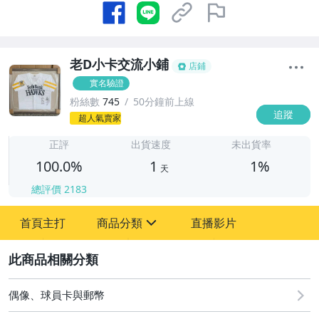
老D小卡交流小鋪
店鋪
實名驗證
粉絲數
745
50分鐘前上線
追蹤
1
超人氣賣家
正評
出貨速度
未出貨率
100.0%
1
1%
天
總評價
2183
首頁主打
商品分類
直播影片
sign
2
其它
偶像、球員卡與郵幣