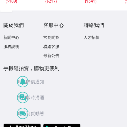
(
$109
)
(
$217
)
(
$541
)
(
サインカード #D
S-C05 エポック
關於我們
客服中心
聯絡我們
新聞中心
常見問答
人才招募
服務說明
聯絡客服
最新公告
手機逛拍賣，購物更便利
商品降價通知
買賣即時溝通
商品到貨動態
APP Store
Google Play