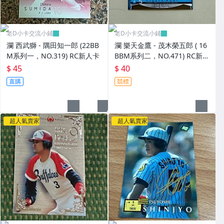
老D小卡交流小鋪
老D小卡交流小鋪
瀾 西武獅 - 隅田知一郎 (22BB
瀾 樂天金鷹 - 茂木榮五郎 ( 16
M系列一，NO.319) RC新人卡
BBM系列二，NO.471) RC新人
卡
$ 45
$ 40
直購
競標
超人氣賣家
超人氣賣家