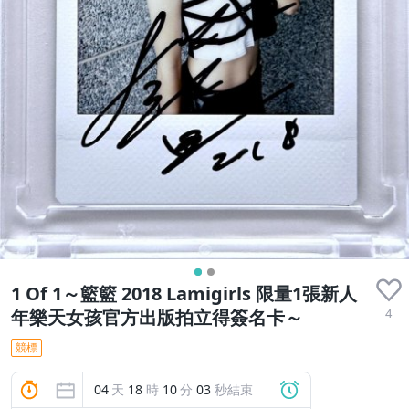
1 Of 1～籃籃 2018 Lamigirls 限量1張新人
4
年樂天女孩官方出版拍立得簽名卡～
競標
04
天
18
時
10
分
03
秒結束