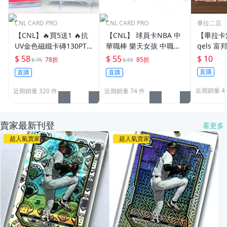
CNL CARD PRO
CNL CARD PRO
畢拉二店
【CNL】🔥買5送1 🔥抗
【CNL】 球員卡NBA 中
【畢拉卡舖
UV金色磁鐵卡磚130PT
華職棒 樂天女孩 中職啦
gels 
球員卡NBA 中華職棒 樂
啦隊T1 P+ 薄膜 卡膜55P
粉紅平行
$ 58
$ 55
$ 10
78折
85折
$ 75
$ 65
天女孩 中職啦啦隊 Passi
t(35pt也適用)
東東 秀秀子 檸檬 潔米
直購
直購
直購
on Sisters 保護 P+ 卡磚
橘子 蓁蓁
游 朱朱 
近期銷量 4
近期銷量 320 件
近期銷量 74 件
賣家最新刊登
看更多
超人氣賣家
超人氣賣家