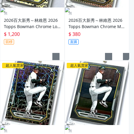
無
無
2026百大新秀～林維恩 2026
2026百大新秀～林維恩 2026
Topps Bowman Chrome Log
Topps Bowman Chrome Moj
o Foil Refractor SSP 新人雷射
o Refractor 新人雷射亮面卡 R
$ 1,200
$ 380
亮面卡 RC～
C～
競標
直購
超人氣賣家
超人氣賣家
無
無