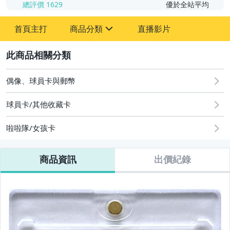
總評價
1629
優於全站平均
首頁主打
商品分類
直播影片
sign
2
成人專區
玩具、模型與公仔
偶像、球員卡與郵幣
偶像、球員卡與郵幣
球員卡/其他收藏卡
啦啦隊/女孩卡
商品資訊
出價紀錄