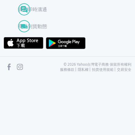
買賣即時溝通
商品到貨動態
APP Store
Google Play
facebook
Instagram
©
2026
Yahoo台灣電子商務 保留所有權利
服務條款
隱私權
拍賣使用規範
交易安全