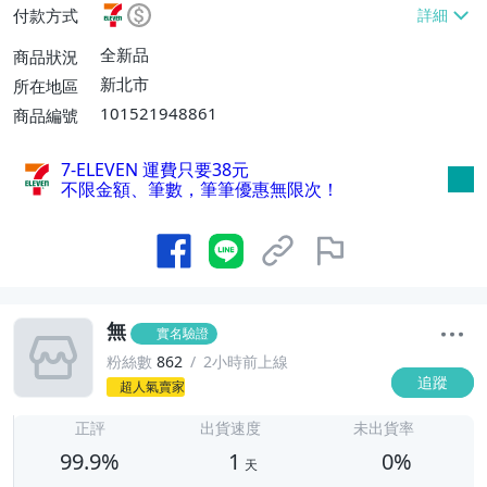
付款方式
號【單件運費$60、滿20件或消費滿$5000
0免運費】
全新品
商品狀況
新北市
所在地區
101521948861
商品編號
7-ELEVEN 運費只要
38
元
不限金額、筆數，筆筆優惠無限次！
無
實名驗證
粉絲數
862
2小時前上線
追蹤
超人氣賣家
1
正評
出貨速度
未出貨率
99.9%
1
0%
天