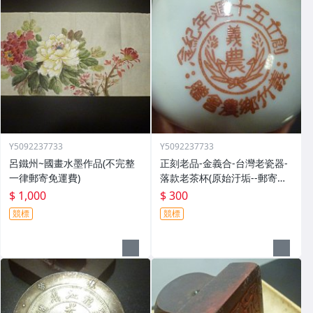
Y5092237733
Y5092237733
呂鐵州~國畫水墨作品(不完整
正刻老品-金義合-台灣老瓷器-
一律郵寄免運費)
落款老茶杯(原始汙垢--郵寄免
運費)
$ 1,000
$ 300
競標
競標