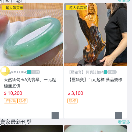
超人氣賣家
超人氣賣家
昕品&#33304;
【壓箱寶】 阿寶託拍網
天然緬甸玉A貨翡翠、一元起
【壓箱寶】百元起標 藝品競標
標無底價
$ 10,200
$ 3,100
折扣碼
競標
競標
賣家最新刊登
看更多