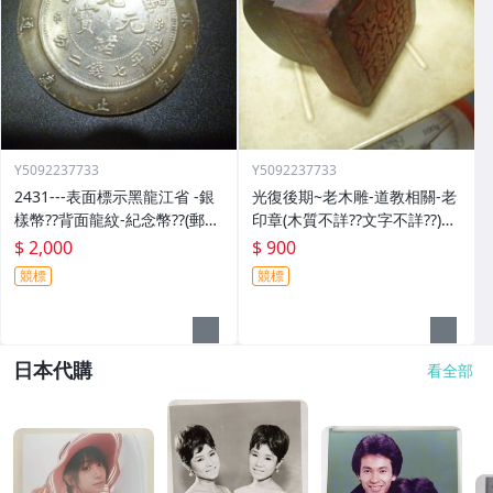
Y5092237733
Y5092237733
2431---表面標示黑龍江省 -銀
光復後期~老木雕-道教相關-老
樣幣??背面龍紋-紀念幣??(郵寄
印章(木質不詳??文字不詳??)歷
免運費)
史民俗文物??(郵寄免運費)
$ 2,000
$ 900
競標
競標
日本代購
看全部