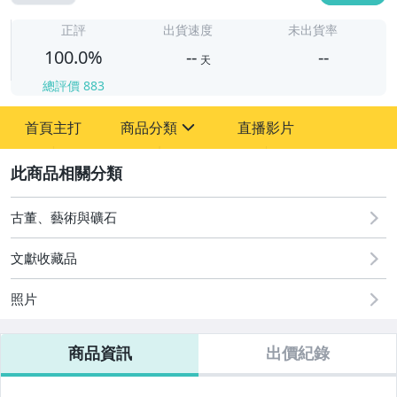
-
-
正評
出貨速度
未出貨率
100.0%
--
--
天
總評價
883
-
首頁主打
商品分類
直播影片
-
sign
古董、藝術與礦石
2
玩具、模型與公仔
古董、藝術與礦石
文獻收藏品
照片
商品資訊
出價紀錄