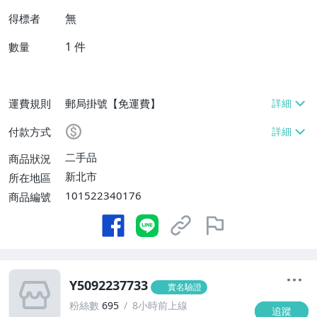
無
得標者
1
件
數量
運費規則
郵局掛號【免運費】
付款方式
二手品
商品狀況
新北市
所在地區
101522340176
商品編號
Y5092237733
實名驗證
粉絲數
695
8小時前上線
追蹤