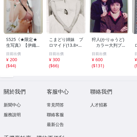
S525《★限定★
こまどり姉妹 プ
狩人(かりゅうど)
生写真》【伊織も
ロマイド(13.8×8.
カラー大判プロ
え】ビッグコミッ
5cm) 1枚●bn.4
マイド(18×13cm)
目前出價
目前出價
目前出價
クスピリッツ 202
6
1枚●bn.48
¥ 200
¥ 300
¥ 600
¥
6年8月3日号 ★セ
(
$44
)
(
$66
)
(
$131
)
(
ブンネット限定特
典★ ☆送料一律
☆
關於我們
客服中心
聯絡我們
新聞中心
常見問答
人才招募
服務說明
聯絡客服
最新公告