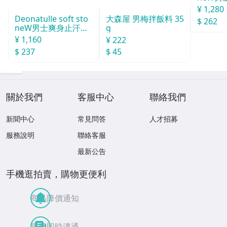
汗石 中世
¥ 1,280
Deonatulle soft sto
大森屋 男梅拌飯料 35
$ 262
neW男士爽身止汗石
g
消臭石２０ｇ
¥ 1,160
¥ 222
$ 237
$ 45
關於我們
客服中心
聯絡我們
新聞中心
常見問答
人才招募
服務說明
聯絡客服
最新公告
手機逛拍賣，購物更便利
商品降價通知
買賣即時溝通