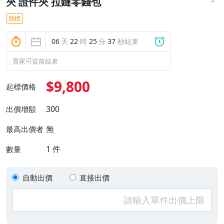
夾 證件夾 拉鏈零錢包
競標
06
天
22
時
25
分
35
秒結束
賣家可提前結束
$9,800
起標價格
300
出價增額
無
最高出價者
1
件
數量
自動出價
直接出價