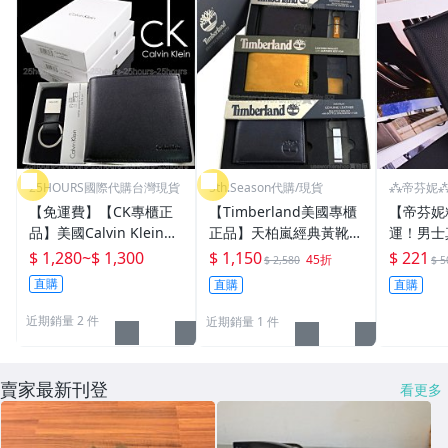
25HOURS國際代購台灣現貨
5th.Season代購/現貨
⁂帝芬妮⁂
【免運費】【CK專櫃正
【Timberland美國專櫃
【帝芬妮
品】美國Calvin Klein零
正品】天柏嵐經典黃靴皮
運！男士
錢袋短皮夾+鑰匙圈二件
色麂皮零錢袋短夾+鑰匙
錢夾卡夾
$ 1,280
~
$ 1,300
$ 1,150
$ 221
45折
$ 2,580
$ 5
式禮盒組◎附美國專櫃購
圈禮盒組◎可放WAVE感
包 手提
直購
直購
直購
買證明
應卡/悠遊卡/附提袋
化妝包 
背包64
近期銷量 2 件
近期銷量 1 件
賣家最新刊登
看更多