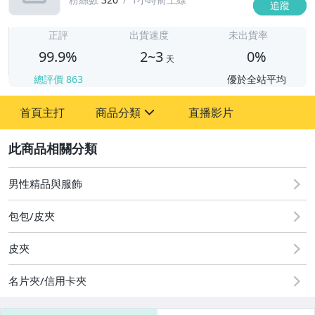
追蹤
2
正評
出貨速度
未出貨率
99.9%
2~3
0%
天
總評價
863
優於全站平均
首頁主打
商品分類
直播影片
sign
2
嬰幼兒與孕婦
手機、配件與通訊
男性精品與服飾
汽機車精品百貨
包包/皮夾
居家、家具與園藝
皮夾
男性精品與服飾
名片夾/信用卡夾
手錶與飾品配件