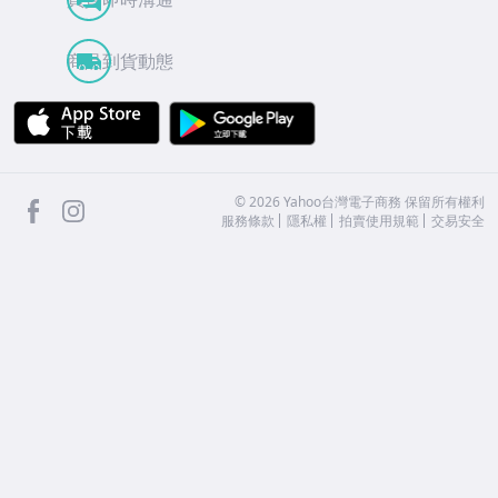
商品到貨動態
APP Store
Google Play
facebook
Instagram
©
2026
Yahoo台灣電子商務 保留所有權利
服務條款
隱私權
拍賣使用規範
交易安全