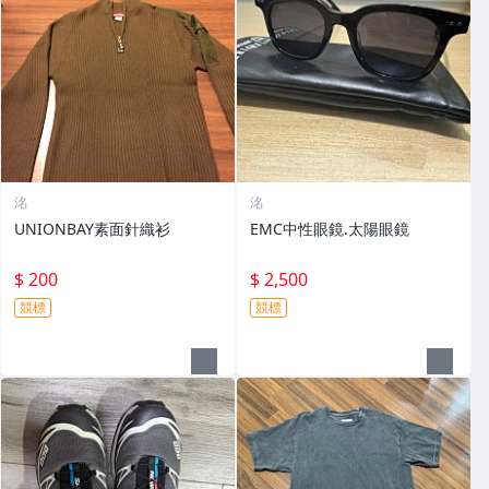
洺
洺
UNIONBAY素面針織衫
EMC中性眼鏡.太陽眼鏡
$ 200
$ 2,500
競標
競標