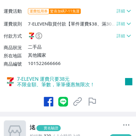
運費活動
運費抵用券
驚喜加碼7-11免運
運費規則
7-ELEVEN取貨付款【單件運費$38、滿30
件或消費滿$100000免運費】、宅配/貨運
付款方式
【單件運費$300、消費滿$100000免運
費】
二手品
商品狀況
其他國家
所在地區
101522666666
商品編號
7-ELEVEN 運費只要
38
元
不限金額、筆數，筆筆優惠無限次！
洺
實名驗證
粉絲數
320
1小時前上線