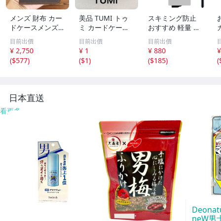
メンズ 財布 カー
美品 TUMI トゥ
スキミング防止
ドケースメンズ
ミ カードケース
おすすめ 軽量 メ
牛本革 二つ折り
パスケース 名刺
タリックカードケ
目前出價
目前出價
目前出價
財布 大容量パス
入れ ブラック 黒
ース シルバー お
¥ 2,750
¥ 1
¥ 880
¥
ポート 軽い 軽量
定期入れ シンプ
得 6枚
(
$577
)
(
$1
)
(
$185
)
(
カジュアル シン
ル レザー
プル ベーシック
男女兼用 ブラウ
ン
日本直送
看更多
Deonatu
neW男