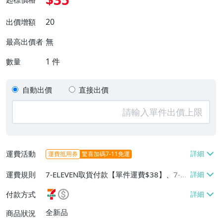
20
出價增額
無
最高出價者
1
件
數量
自動出價
直接出價
運費活動
運費抵用券
驚喜加碼7-11免運
運費規則
7-ELEVEN取貨付款【單件運費$38】、7-EL
EVEN取貨不付款【單件運費$38】、宅配/
付款方式
貨運【單件運費$60、消費滿$1000免運
費】、郵局掛號【單件運費$31、滿10件或
全新品
商品狀況