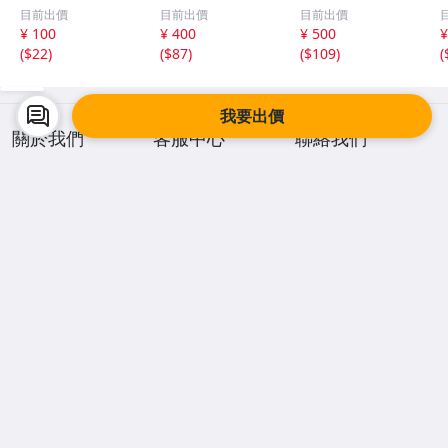
琢真 横浜DeNAベ
林誠知 BASH 99
島東洋カープ 末
目前出價
目前出價
目前出價
イスターズ 150枚
シリ パラレルカ
包昇大 25枚限定
T
¥ 100
¥ 400
¥ 500
¥
限定 シリアルカ
ード 中日ドラゴ
パラレル
(
$22
)
(
$87
)
(
$109
)
(
ード
ンズ
J
k
我要出價
關於我們
客服中心
聯絡我們
新聞中心
常見問答
人才招募
服務說明
聯絡客服
最新公告
手機逛拍賣，購物更便利
商品降價通知
買賣即時溝通