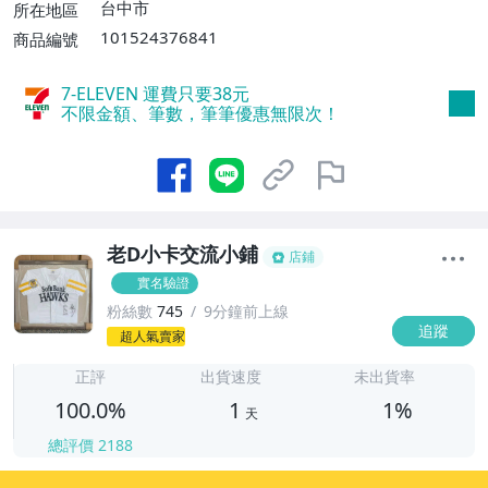
消費滿$700免運費】、低溫配送【單件運
台中市
所在地區
費$60】
101524376841
商品編號
7-ELEVEN 運費只要
38
元
不限金額、筆數，筆筆優惠無限次！
老D小卡交流小鋪
店鋪
實名驗證
粉絲數
745
9分鐘前上線
追蹤
1
超人氣賣家
正評
出貨速度
未出貨率
100.0%
1
1%
天
總評價
2188