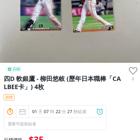
店鋪
四D 軟銀鷹 - 柳田悠岐 (歷年日本職棒「CA
0
LBEE卡」) 4枚
競標
01
天
07
時
22
分
27
秒結束
賣家可提前結束
$35
起標價格