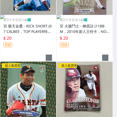
老D小卡交流小鋪
老D小卡交流小鋪
宮 樂天金鷹 - RICK SHORT (0
宮 火腿鬥士 - 榊原諒 (11BB
7 CALBEE，TOP PLAYER特
M，2010年新人王特卡，NO.
卡，NO.TP-12)
RY1)
$ 20
$ 20
競標
競標
超人氣賣家
超人氣賣家