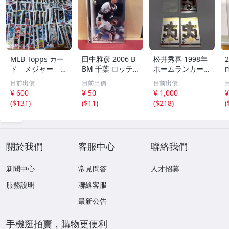
MLB Topps カー
田中雅彦 2006 B
松井秀喜 1998年
2
ド メジャー 1
BM 千葉 ロッテ
ホームランカード
00枚 2
マリーンズ トレ
150号 記念カード
m
目前出價
目前出價
目前出價
カ プロ野球 カー
3枚セット 読売ジ
h
¥ 600
¥ 50
¥ 1,000
¥
ド M37 スポーツ
ャイアンツ 日本
(
$131
)
(
$11
)
(
$218
)
(
アスリート トレ
テレビ 劇空間プ
ーディングカード
ロ野球
NPB
關於我們
客服中心
聯絡我們
新聞中心
常見問答
人才招募
服務說明
聯絡客服
最新公告
手機逛拍賣，購物更便利