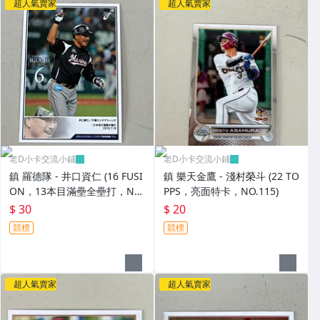
超人氣賣家
超人氣賣家
老D小卡交流小鋪
老D小卡交流小鋪
鎮 羅德隊 - 井口資仁 (16 FUSI
鎮 樂天金鷹 - 淺村榮斗 (22 TO
ON，13本目滿壘全壘打，NO.
PPS，亮面特卡，NO.115)
064) BBM活動卡，有鋼印
$ 30
$ 20
競標
競標
超人氣賣家
超人氣賣家