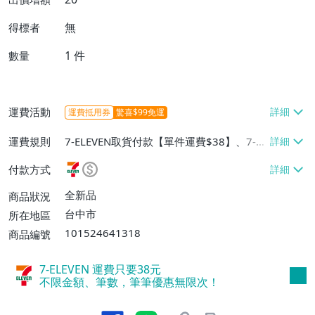
無
得標者
1
件
數量
運費活動
運費抵用券
驚喜$99免運
運費規則
7-ELEVEN取貨付款【單件運費$38】、7-EL
EVEN取貨不付款【單件運費$38】、宅配/
付款方式
貨運【單件運費$60、消費滿$1000免運
費】、郵局掛號【單件運費$31、滿10件或
全新品
商品狀況
消費滿$700免運費】、低溫配送【單件運
台中市
所在地區
費$60】
101524641318
商品編號
7-ELEVEN 運費只要
38
元
不限金額、筆數，筆筆優惠無限次！