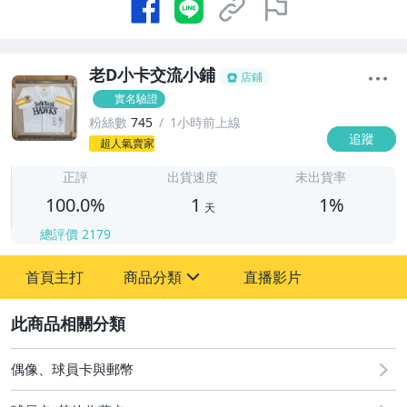
老D小卡交流小鋪
店鋪
實名驗證
粉絲數
745
1小時前上線
追蹤
1
超人氣賣家
正評
出貨速度
未出貨率
100.0%
1
1%
天
總評價
2179
首頁主打
商品分類
直播影片
sign
2
其它
偶像、球員卡與郵幣