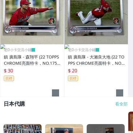
老D小卡交流小鋪
老D小卡交流小鋪
鎮 廣島隊 - 森翔平 (22 TOPPS
鎮 廣島隊 - 大瀨良大地 (22 TO
CHROME亮面特卡，NO.175)
PPS CHROME亮面特卡，NO.
RC新人卡
176)
$ 30
$ 20
競標
競標
日本代購
看全部