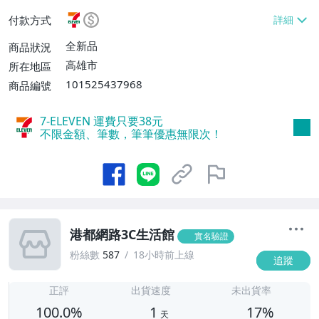
【單件運費$60】、面交/自取/不寄送【免
付款方式
運費】
全新品
商品狀況
高雄市
所在地區
101525437968
商品編號
7-ELEVEN 運費只要
38
元
不限金額、筆數，筆筆優惠無限次！
港都網路3C生活館
實名驗證
粉絲數
587
18小時前上線
追蹤
1
正評
出貨速度
未出貨率
100.0%
1
17%
天