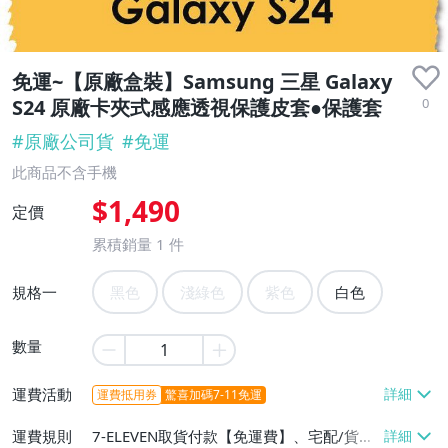
免運~【原廠盒裝】Samsung 三星 Galaxy
0
S24 原廠卡夾式感應透視保護皮套●保護套
#
原廠公司貨
#
免運
此商品不含手機
$1,490
定價
累積銷量
1
件
規格一
黑色
淺綠色
紫色
白色
數量
運費活動
運費抵用券
驚喜加碼7-11免運
運費規則
7-ELEVEN取貨付款【免運費】、宅配/貨運