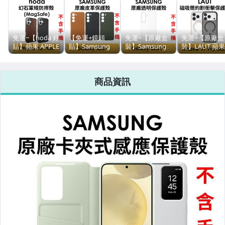
運動、戶外與休閒
電玩遊戲與主機
免運~【hoda 好
【免運+鏡頭
免運~【原廠盒
免運~【原廠盒
貼】蘋果 APPLE
貼】Samsung
裝】Samsung
裝】LAUT 蘋果
iPhone 16 Plus
三星 Galaxy
三星 Galaxy S25
APPLE iPhone
MagSafe 幻石軍
S23+ 原廠皮革
FE 原廠透明保
17 Pro Max 磁
規防摔保護殼●
保護殼 保護套
護殼●保護套●背
吸簡約耐衝擊
商品資訊
防摔殼●手機殼●
背蓋
蓋
護殼（支援
軍規殼
MagSafe）