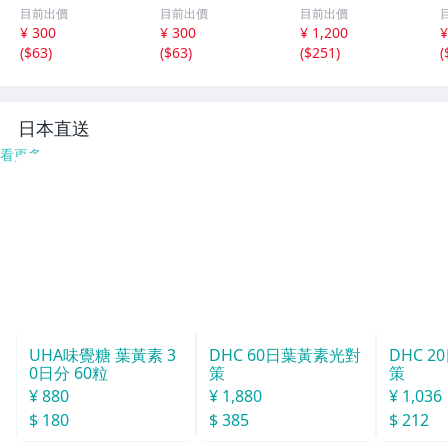
ピンク オーロラ
コレート スマホ
ルド 金色 透明
h
目前出價
目前出價
目前出價
スマホケース 透
ケース 韓国 iPho
両面ガード ワイ
¥ 300
¥ 300
¥ 1,200
¥
明 韓国風 シンプ
neケース スマ
ヤレス充電対応 i
(
$63
)
(
$63
)
(
$251
)
(
ル 可愛い きれい
ホカバー アイフ
Phone14 MagSa
め おしゃれ 高見
ォンケース アイ
fe
え カバー
フォンカバー
日本直送
看更多
DHC 60日葉黃素光對
策
¥ 1,880
UHA味覺糖 葉黃素 3
0日分 60粒
$ 385
¥ 880
DHC 
$ 180
策