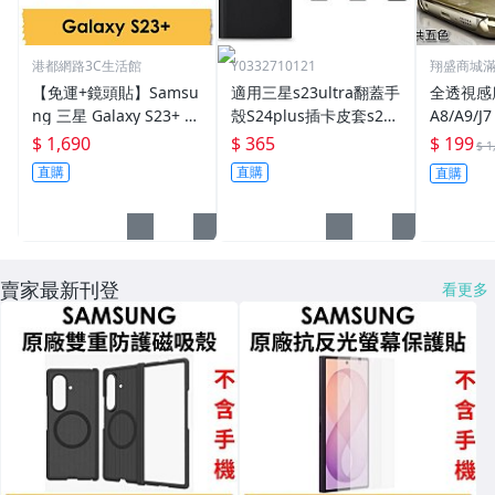
港都網路3C生活館
Y0332710121
翔盛商城滿
【免運+鏡頭貼】Samsu
適用三星s23ultra翻蓋手
全透視感應
ng 三星 Galaxy S23+ 原
殼S24plus插卡皮套s22
A8/A9/J7
廠皮革保護殼 保護套 背
智能視窗保護套
5 Clear
$ 1,690
$ 365
$ 199
$ 1
蓋
手機殼/
直購
直購
直購
保護套
賣家最新刊登
看更多