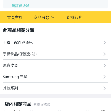
總評價
896
首頁主打
商品分類
直播影片
sign
2
手機、配件與通訊
汽機車精品百貨
手機、配件與通訊
居家、家具與園藝
手機飾品/保護套(貼)
男性精品與服飾
原廠皮套
手錶與飾品配件
Samsung 三星
家電與影音視聽
其他系列
電腦、平板與周邊
相機、攝影與周邊
店內相關商品