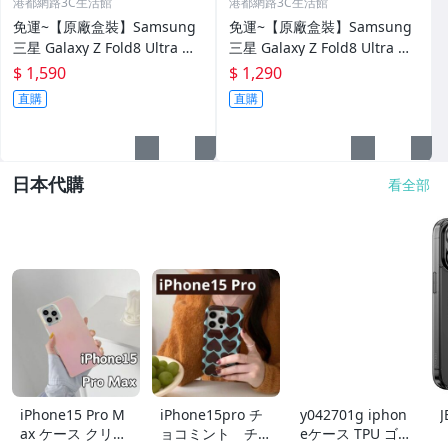
港都網路3C生活館
港都網路3C生活館
免運~【原廠盒裝】Samsung
免運~【原廠盒裝】Samsung
三星 Galaxy Z Fold8 Ultra 原
三星 Galaxy Z Fold8 Ultra 原
廠透明磁吸保護殼 保護套 背蓋
廠透明保護殼 保護套 背蓋
$ 1,590
$ 1,290
直購
直購
日本代購
看全部
iPhone15 Pro M
iPhone15pro チ
y042701g iphon
ax ケース クリア
ョコミント チョ
eケース TPU ゴー