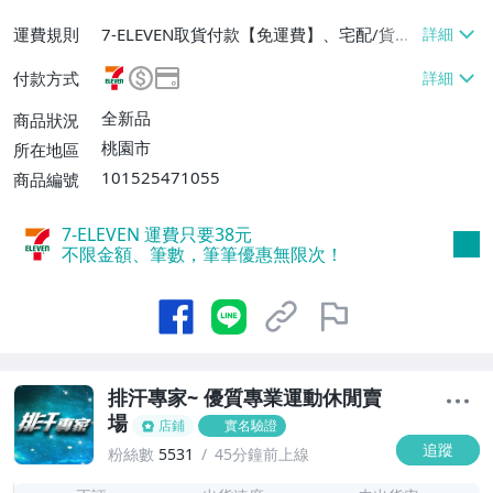
運費規則
7-ELEVEN取貨付款【免運費】、宅配/貨運
【免運費】
付款方式
全新品
商品狀況
桃園市
所在地區
101525471055
商品編號
7-ELEVEN 運費只要
38
元
不限金額、筆數，筆筆優惠無限次！
排汗專家~ 優質專業運動休閒賣
場
店鋪
實名驗證
追蹤
粉絲數
5531
45分鐘前上線
1