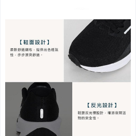
└NEW BALANCE服飾┘
┌ PUMA ─ 鞋 款 ┐
└ PUMA ─ 服 飾 ┘
▉鞋 款 ‧ 童鞋專區▉
┌ 鞋 款‧DIADORA
└ 鞋 款‧LOTTO
┌ 服 飾‧FIRESTAR
｜服 飾‧DESCENTE
└ 服 飾‧Kappa
【 包、襪、帽 】
【運 動 護 具 】