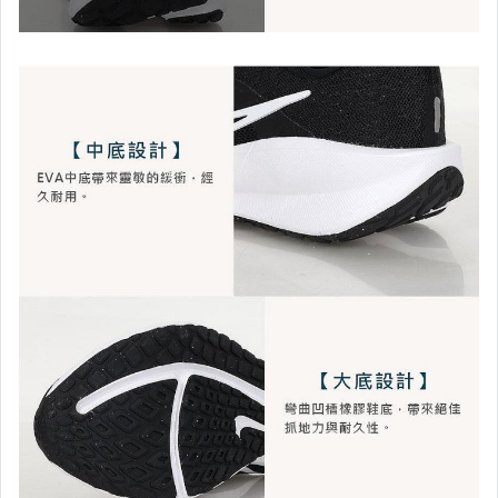
【其 他 配 件 】
【袖 套、腿 套】
【 手 套 】
── 運 動 分 類 區 ──
【 排 球 】
【 游 泳 】
【 籃 球 】
【 羽 球 】
【 匹 克 球 】
【 棒 壘 球 】
嚴選保暖 ♂MEN男♂