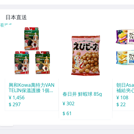
日本直送
看更多
興和Kowa萬特力VAN
朝日Asa
TELIN保溫護膝 1個入
補給夾心
春日井 鮮蝦球 85g
L
g
¥ 1,456
¥ 108
¥ 302
$ 297
$ 22
$ 61