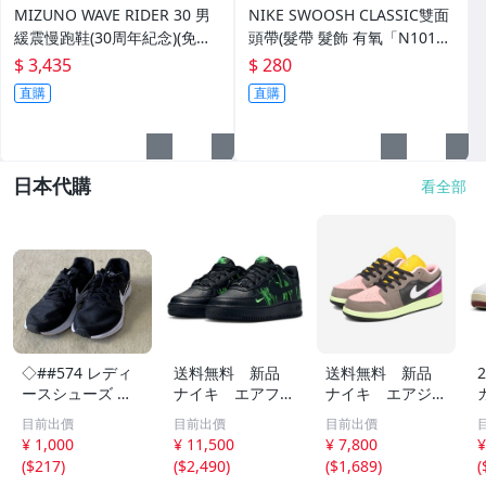
場
場
MIZUNO WAVE RIDER 30 男
NIKE SWOOSH CLASSIC雙面
緩震慢跑鞋(30周年紀念)(免運
頭帶(髮帶 髮飾 有氧「N10124
「J1GU262382」≡排汗專家≡
12651OS」≡排汗專家≡
$ 3,435
$ 280
直購
直購
日本代購
看全部
◇##574 レディ
送料無料 新品
送料無料 新品
ースシューズ ナ
ナイキ エアフォ
ナイキ エアジョ
イキ NIKE スニー
ース1 LV8 4 GS
ーダン1LOW SE
D
目前出價
目前出價
目前出價
カー サイズ 23c
25cm マトリッ
GS 25cm
¥ 1,000
¥ 11,500
¥ 7,800
¥
m レディース
クス
(
$217
)
(
$2,490
)
(
$1,689
)
(
シューズ◇T