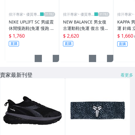
排汗專家~ 優質專
排汗專家~ 優質專
排汗專家~
業運動休閒賣場
業運動休閒賣場
業運動休
NIKE UPLIFT SC 男緩震
NEW BALANCE 男女復
KAPPA
休閒慢跑鞋(免運 慢跑 運
古運動鞋(免運 復古 慢跑
運 針織 
動 休閒 Nike「IB2765-0
NB 740系列「U740BS
「371M7
$ 1,760
$ 2,620
$ 1,660
08」≡排汗專家≡
2」≡排汗專家≡
汗專家≡
直購
直購
直購
賣家最新刊登
看更多