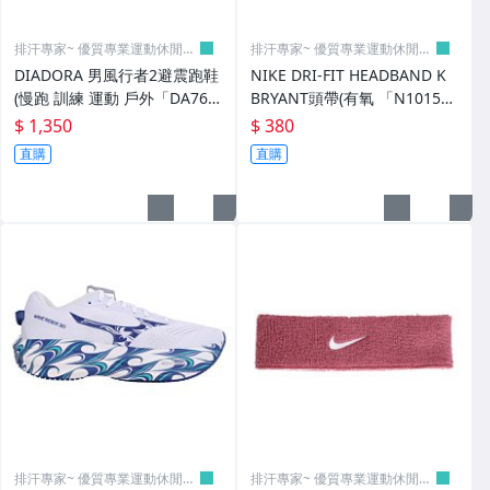
排汗專家~ 優質專業運動休閒賣
排汗專家~ 優質專業運動休閒賣
場
場
DIADORA 男風行者2避震跑鞋
NIKE DRI-FIT HEADBAND K
(慢跑 訓練 運動 戶外「DA762
BRYANT頭帶(有氧 「N101521
7390」≡排汗專家≡
4027OS」≡排汗專家≡
$ 1,350
$ 380
直購
直購
排汗專家~ 優質專業運動休閒賣
排汗專家~ 優質專業運動休閒賣