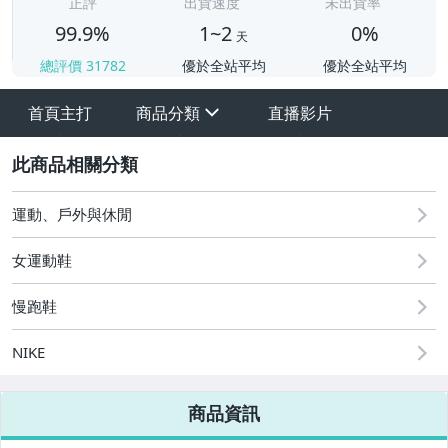
正評
出貨速度
未出貨率
99.9%
1~2
0%
天
總評價
31782
優於全站平均
優於全站平均
首頁主打
商品分類
直播影片
sign
2
運動、戶外與休閒
女運動鞋
慢跑鞋
NIKE
【健身、瑜珈】器材專區
商品資訊
☆2026新品到貨08/06☆