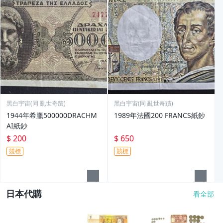
黑白宇宙(同 亂世奇蹟)
黑白宇宙(同 亂世奇蹟)
1944年希臘500000DRACHM
1989年法國200 FRANCS紙鈔
AI紙鈔
$ 200
$ 650
競標
競標
日本代購
看全部