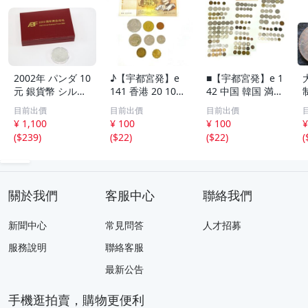
2002年 パンダ 10
♪【宇都宮発】e
■【宇都宮発】e 1
元 銀貨幣 シルバ
141 香港 20 10セ
42 中国 韓国 満州
ー 中国人民銀行
ント 硬貨 / シン
オランダ タイ ド
目前出價
目前出價
目前出價
中華人民共和国
ガポール 50 20 1
イツ フランス フ
¥ 1,100
¥ 100
¥ 100
¥
プルーフ 古銭 硬
0セント / オース
ィリピン イギリ
(
$239
)
(
$22
)
(
$22
)
(
貨 コイン 銀貨 ケ
トラリア 旧1ドル
ス スイス インド
ース入り コレク
札 1ドル 50 1セ
ネシア トルコ 海
ション 6994-RS
ント 硬貨 まとめ
外 外貨 まとめて
て
關於我們
客服中心
聯絡我們
新聞中心
常見問答
人才招募
服務說明
聯絡客服
最新公告
手機逛拍賣，購物更便利