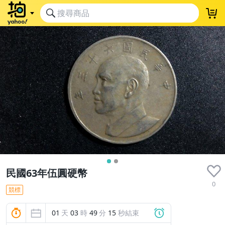
民國63年伍圓硬幣
0
競標
01
天
03
時
49
分
14
秒結束