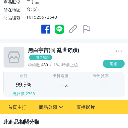
二手品
商品狀況
台北市
所在地區
101525572543
商品編號
黑白宇宙(同 亂世奇蹟)
實名驗證
追蹤
粉絲數
480
18小時前上線
-
-
正評
出貨速度
未出貨率
99.9%
--
--
天
總評價
2765
-
首頁主打
商品分類
直播影片
-
sign
偶像、球員卡與郵幣