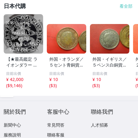
日本代購
看全部
【★最高鑑定 ラ
外国・オランダ／
外国・イギリス／
イオンダラー ★4
５セント青銅貨：
５ペンス白銅貨
00周年記念】201
ユリアナ女王（1
（2000年） 260
目前出價
目前出價
目前出價
7 オランダ 発行
980年） 26080
723
¥ 42,000
¥ 10
¥ 10
¥
初年 銀貨 純銀 シ
5
(
$9,146
)
(
$3
)
(
$3
)
(
ルバー 1オンス P
F70UC EARLY RE
LEASES NGC 特
注ラベル
關於我們
客服中心
聯絡我們
新聞中心
常見問答
人才招募
服務說明
聯絡客服