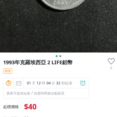
1993年克羅埃西亞 2 LIFE鋁幣
0
競標
01
天
12
時
04
分
32
秒結束
/
賣家可提前結束
拍賣時間會自動延長
$40
起標價格