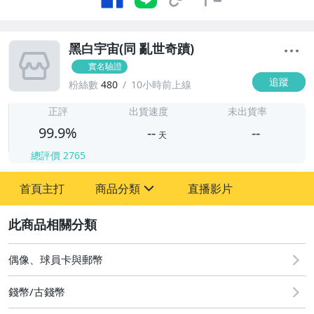
黑白宇宙(同 亂世奇蹟)
實名驗證
追蹤
粉絲數
480
10小時前上線
-
-
正評
出貨速度
未出貨率
99.9%
--
--
天
總評價
2765
-
首頁主打
商品分類
直播影片
-
sign
偶像、球員卡與郵幣
2
偶像、球員卡與郵幣
錢幣/古錢幣