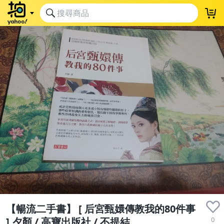
【暢流二手書】 [ 后宮甄嬛傳教我的80件事
0
] 夕顏 / 高寶出版社 / 不提結