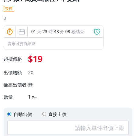
競標
3
01
天
23
時
48
分
08
秒結束
賣家可提前結束
$19
起標價格
20
出價增額
無
最高出價者
1
件
數量
自動出價
直接出價