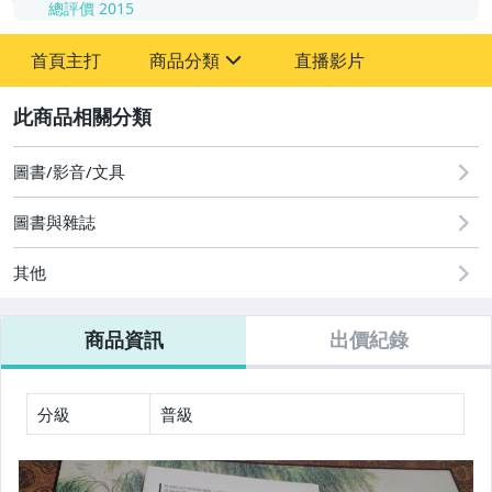
總評價
2015
-
首頁主打
商品分類
直播影片
-
sign
圖書/影音/文具
2
圖書/影音/文具
圖書與雜誌
其他
商品資訊
出價紀錄
分級
普級