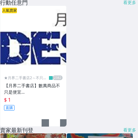
行動任意門
看更多
人氣賣家
★月界二手書店2～不只是
便宜...★
【月界二手書店】數萬商品不
只是便宜…
$ 1
直購
賣家最新刊登
看更多