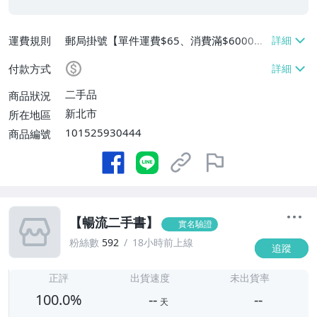
運費規則
郵局掛號【單件運費$65、消費滿$6000免
運費】
付款方式
二手品
商品狀況
新北市
所在地區
101525930444
商品編號
【暢流二手書】
實名驗證
粉絲數
592
18小時前上線
追蹤
-
-
正評
出貨速度
未出貨率
100.0%
--
--
天