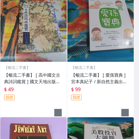
【暢流二手書】
【暢流二手書】
【暢流二手書】 [ 高中國文古
【暢流二手書】 [ 愛孫寶典 ]
典詩詞鑑賞 ] 國文天地出版社 /
宮本真紀子 / 新自然主義出版
不提結
社 / 不提結
$ 49
$ 99
競標
競標