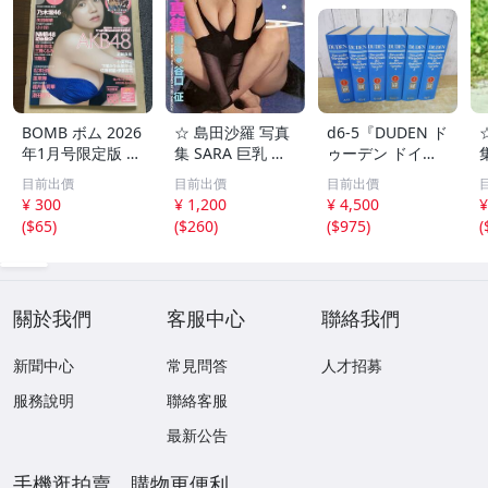
BOMB ボム 2026
☆ 島田沙羅 写真
d6‐5『DUDEN ド
年1月号限定版 正
集 SARA 巨乳 美
ゥーデン ドイツ
鋳真優 付録ポス
女 セクシー 美尻
語辞典』Das gro
目前出價
目前出價
目前出價
ター付 矢田萌華
グラマー スレン
be Worterbuch
¥ 300
¥ 1,200
¥ 4,500
¥
小川彩 小栗有以
ダー 美脚 送料23
der deutschen S
(
$65
)
(
$260
)
(
$975
)
(
佐藤綺星 伊藤百
0
prache 6冊セッ
花 松本日向 福井
ト 除籍本
梨莉華 澄田綾乃
蓬莱舞
關於我們
客服中心
聯絡我們
新聞中心
常見問答
人才招募
服務說明
聯絡客服
最新公告
手機逛拍賣，購物更便利