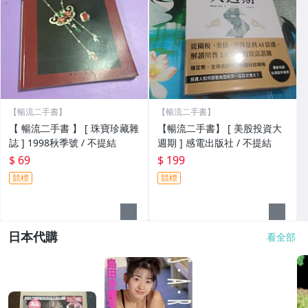
【暢流二手書】
【暢流二手書】
【 暢流二手書 】 [ 珠寶珍藏雜
【暢流二手書】 [ 美股投資大
誌 ] 1998秋季號 / 不提結
週期 ] 感電出版社 / 不提結
$ 69
$ 199
競標
競標
日本代購
看全部