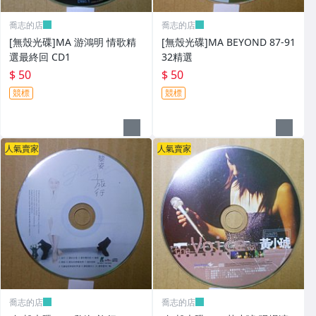
喬志的店
喬志的店
[無殼光碟]MA 游鴻明 情歌精
[無殼光碟]MA BEYOND 87-91
選最終回 CD1
32精選
$ 50
$ 50
競標
競標
人氣賣家
人氣賣家
喬志的店
喬志的店