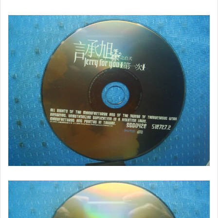
日語光碟
韓語光碟
西洋光碟
相聲國劇光碟
連續據 DVD光碟
電影電視電玩原聲帶
卡拉OK DVD光碟
卡拉OK VCD光碟
DVD演唱會光碟
DVD電影光碟
原版卡帶