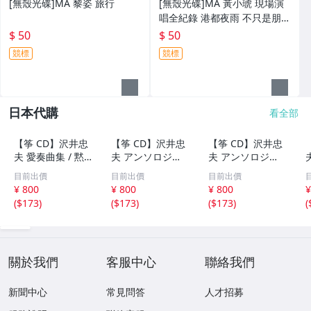
[無殼光碟]MA 黎姿 旅行
[無殼光碟]MA 黃小琥 現場演
唱全紀錄 港都夜雨 不只是朋友
我要我們在一起
$ 50
$ 50
競標
競標
日本代購
看全部
【筝 CD】沢井忠
【筝 CD】沢井忠
【筝 CD】沢井忠
夫 愛奏曲集 / 黙
夫 アンソロジー
夫 アンソロジー
示 、波 、二つの
「凜」からの分売
「凜」からの分売
目前出價
目前出價
目前出價
相 、箏二重奏ソ
沢井忠夫作品集
沢井忠夫 作品集
¥ 800
¥ 800
¥ 800
¥
ナタ 杵屋正邦 、
ライブ 風衣、水
第三集 “光る海”
(
$173
)
(
$173
)
(
$173
)
(
入野義朗 、小野
の声、枯野砧、五
（限定販売） 200
衛 他 (1971/197
節の舞、ファンタ
1
3/1976)
ジア (限定）
關於我們
客服中心
聯絡我們
新聞中心
常見問答
人才招募