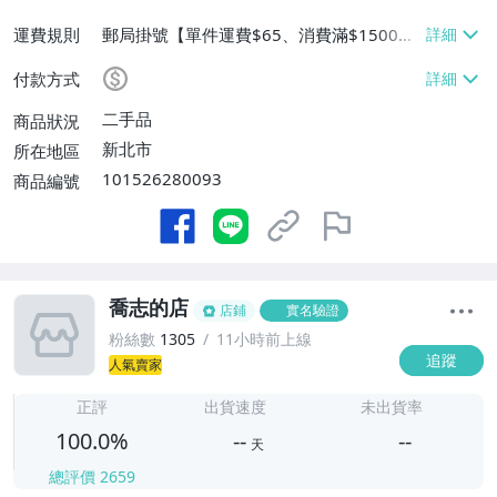
運費規則
郵局掛號【單件運費$65、消費滿$1500免
運費】
付款方式
二手品
商品狀況
新北市
所在地區
101526280093
商品編號
喬志的店
店鋪
實名驗證
粉絲數
1305
11小時前上線
追蹤
人氣賣家
-
-
正評
出貨速度
未出貨率
100.0%
--
--
天
總評價
2659