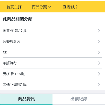
-
首頁主打
商品分類
直播影片
-
sign
2
圖書/影音/文具
音樂與影片
國語光碟
台語光碟
CD
古典光碟
華語流行
爵士樂
男(姓氏1~8劃)
音樂光碟
其他1~8劃姓氏
粵語光碟
商品資訊
出價紀錄
客語光碟