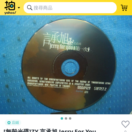
店鋪
[無殼光碟]ZY 言承旭 Jerry For You
0