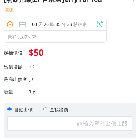
競標
04
天
20
時
35
分
32
秒結束
賣家可提前結束
$50
起標價格
20
出價增額
無
最高出價者
1
件
數量
自動出價
直接出價