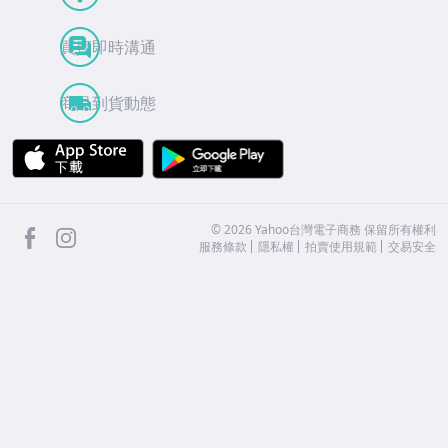
買賣即時溝通
商品到貨動態
APP Store
Google Play
facebook
Instagram
©
2026
Yahoo台灣電子商務 保留所有權利
服務條款
隱私權
拍賣使用規範
交易安全