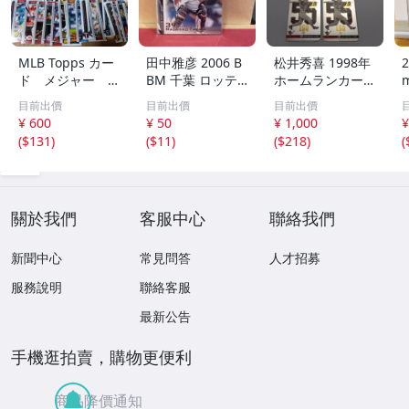
MLB Topps カー
田中雅彦 2006 B
松井秀喜 1998年
2
ド メジャー 1
BM 千葉 ロッテ
ホームランカード
00枚 2
マリーンズ トレ
150号 記念カード
m
目前出價
目前出價
目前出價
カ プロ野球 カー
3枚セット 読売ジ
h
¥ 600
¥ 50
¥ 1,000
¥
ド M37 スポーツ
ャイアンツ 日本
(
$131
)
(
$11
)
(
$218
)
(
アスリート トレ
テレビ 劇空間プ
ーディングカード
ロ野球
NPB
關於我們
客服中心
聯絡我們
新聞中心
常見問答
人才招募
服務說明
聯絡客服
最新公告
手機逛拍賣，購物更便利
商品降價通知