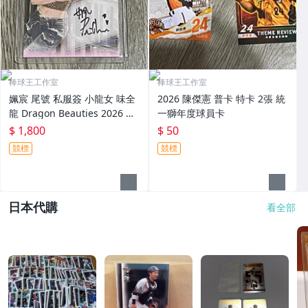
棒球王工作室
棒球王工作室
姵宸 尾號 私服簽 小龍女 味全
2026 陳傑憲 普卡 特卡 2張 統
龍 Dragon Beauties 2026 中
一獅年度球員卡
華職棒寫真卡 078
$ 1,800
$ 50
競標
競標
日本代購
看全部