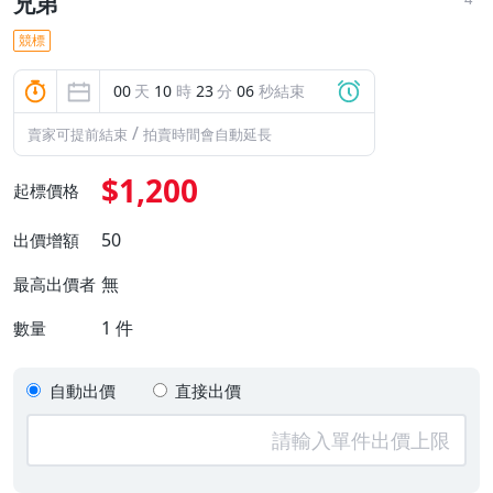
兄弟
競標
00
天
10
時
23
分
05
秒結束
/
賣家可提前結束
拍賣時間會自動延長
$1,200
起標價格
50
出價增額
無
最高出價者
1
件
數量
自動出價
直接出價