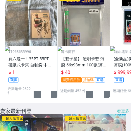
Y1068635996
魔卡商行
時尚.電影.
買六送一！35PT 55PT
【雙子星】 透明卡套 薄
(全新品)美
磁吸式卡夾 自黏袋 中華
膜 66x93mm 100張(薄)
薄膜(10
職棒球員卡 遊戲王 寶可
適用 BBM MLB Topps C
次到貨日期:
$ 1
$ 40
$ 999,9
夢PTCG 漫威 ultra pro
PBL 球員卡
直購
運費抵用券
折扣碼
直購
直購
可用
近期銷量 2622
近期銷量 452 件
近期銷量 6
件
賣家最新刊登
看更多
超人氣賣家
超人氣賣家