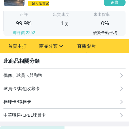
追蹤
超人氣賣家
1
正評
出貨速度
未出貨率
99.9%
1
0%
天
總評價
2252
優於全站平均
首頁主打
商品分類
直播影片
sign
2
嬰幼兒與孕婦
偶像、球員卡與郵幣
圖書/影音/文具
球員卡/其他收藏卡
成人專區
棒球卡/職棒卡
手機、配件與通訊
中華職棒/CPBL球員卡
玩具、模型與公仔