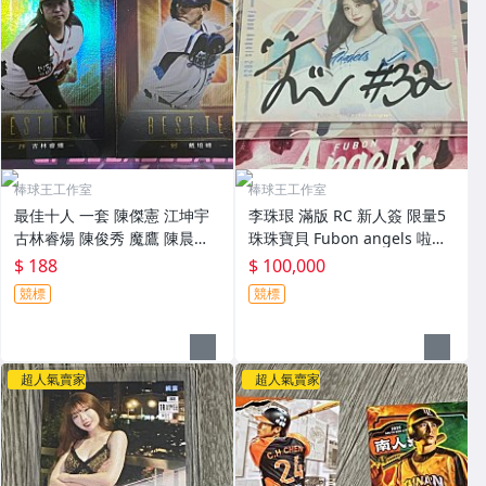
棒球王工作室
棒球王工作室
最佳十人 一套 陳傑憲 江坤宇
李珠珢 滿版 RC 新人簽 限量5
古林睿煬 陳俊秀 魔鷹 陳晨威
珠珠寶貝 Fubon angels 啦啦
2024 中華職棒年度球員卡
隊 2025 富邦悍將年度女孩卡
$ 188
$ 100,000
競標
競標
超人氣賣家
超人氣賣家