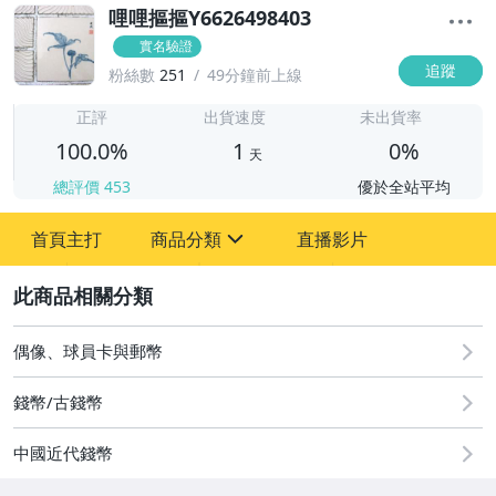
哩哩摳摳Y6626498403
實名驗證
追蹤
粉絲數
251
49分鐘前上線
1
正評
出貨速度
未出貨率
100.0%
1
0%
天
總評價
453
優於全站平均
首頁主打
商品分類
直播影片
sign
2
古董、藝術與礦石
偶像、球員卡與郵幣
偶像、球員卡與郵幣
錢幣/古錢幣
中國近代錢幣