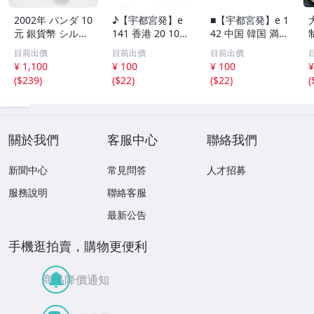
2002年 パンダ 10
♪【宇都宮発】e
■【宇都宮発】e 1
元 銀貨幣 シルバ
141 香港 20 10セ
42 中国 韓国 満州
ー 中国人民銀行
ント 硬貨 / シン
オランダ タイ ド
目前出價
目前出價
目前出價
中華人民共和国
ガポール 50 20 1
イツ フランス フ
¥ 1,100
¥ 100
¥ 100
¥
プルーフ 古銭 硬
0セント / オース
ィリピン イギリ
(
$239
)
(
$22
)
(
$22
)
(
貨 コイン 銀貨 ケ
トラリア 旧1ドル
ス スイス インド
ース入り コレク
札 1ドル 50 1セ
ネシア トルコ 海
ション 6994-RS
ント 硬貨 まとめ
外 外貨 まとめて
て
關於我們
客服中心
聯絡我們
新聞中心
常見問答
人才招募
服務說明
聯絡客服
最新公告
手機逛拍賣，購物更便利
商品降價通知