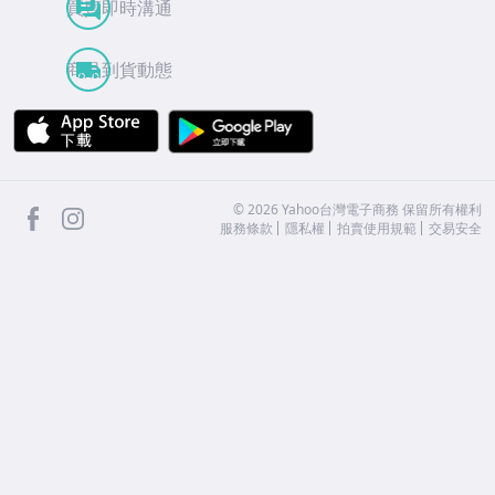
買賣即時溝通
商品到貨動態
APP Store
Google Play
facebook
Instagram
©
2026
Yahoo台灣電子商務 保留所有權利
服務條款
隱私權
拍賣使用規範
交易安全