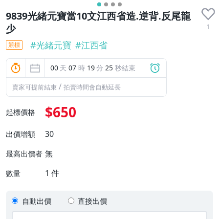
9839光緒元寶當10文江西省造.逆背.反尾龍
1
少
#
光緒元寶
#
江西省
競標
00
天
07
時
19
分
24
秒結束
/
賣家可提前結束
拍賣時間會自動延長
$650
起標價格
30
出價增額
無
最高出價者
1
件
數量
自動出價
直接出價