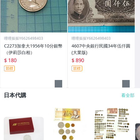
哩哩摳摳Y6626498403
哩哩摳摳Y6626498403
C2273加拿大1956年10分銀幣
4607中央銀行民國34年伍仟圓
（伊莉莎白相）
(大業版)
$ 180
$ 890
競標
競標
日本代購
看全部