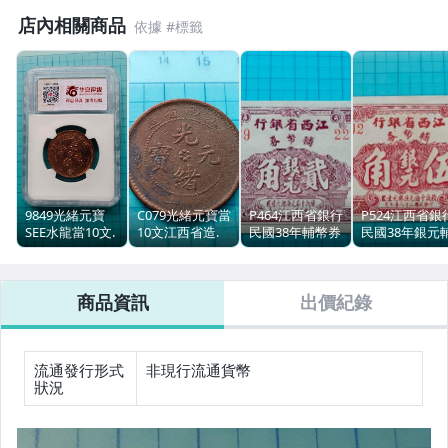
店內相關商品
9849光緒元寶
C079光緒元寶當
P464江西省銀行
P524江西省銀
SEE水龍當10文.
10文江西省造.
民國38年輔幣券
民國38年銀元
江西省造.華夏
水龍(逆背)
銀元貳角2角.98
幣券伍角.少.98
VF94評級幣
新
新
商品資訊
出價紀錄
流通發行形式
非現行流通貨幣
狀況