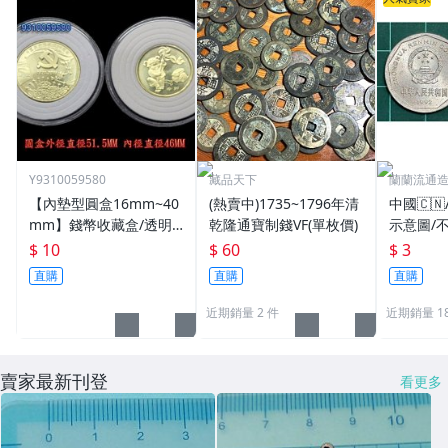
Y9310059580
藏品天下
蘭蘭流通
【內墊型圓盒16mm~40
(熱賣中)1735~1796年清
中國🇨
mm】錢幣收藏盒/透明
乾隆通寶制錢VF(單枚價)
示意圖/
圓盒/硬幣盒/錢幣收藏用
機出貨
$ 10
$ 60
$ 3
品
直購
直購
直購
近期銷量 2 件
近期銷量 18
賣家最新刊登
看更多