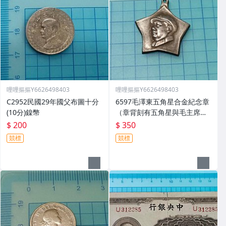
哩哩摳摳Y6626498403
哩哩摳摳Y6626498403
C2952民國29年國父布圖十分
6597毛澤東五角星合金紀念章
(10分)鎳幣
（章背刻有五角星與毛主席萬
歲）
$ 200
$ 350
競標
競標