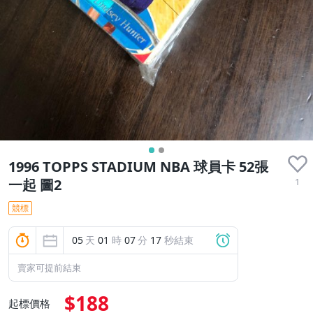
1996 TOPPS STADIUM NBA 球員卡 52張
1
一起 圖2
競標
05
天
01
時
07
分
16
秒結束
賣家可提前結束
$188
起標價格