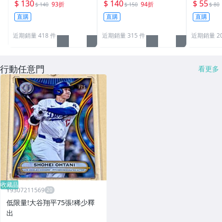
原廠原裝 一般卡夾 / 塑
原廠原裝 一般卡夾 / 塑
卡夾 / 
$ 130
$ 140
$ 55
93折
94折
$ 140
$ 150
$ 80
膠殼 尺寸：35pt
膠殼 尺寸：55pt
pt / CPH
直購
直購
直購
近期銷量 418 件
近期銷量 315 件
近期銷量 20
行動任意門
看更多
收藏品
Y9307211569
低限量!大谷翔平75張!稀少釋
出