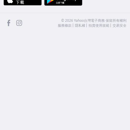
facebook
Instagram
©
2026
Yahoo台灣電子商務 保留所有權利
服務條款
隱私權
拍賣使用規範
交易安全