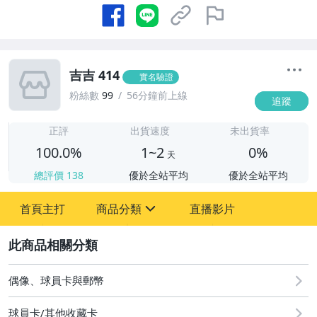
吉吉 414
實名驗證
粉絲數
99
56分鐘前上線
追蹤
1
正評
出貨速度
未出貨率
100.0%
1~2
0%
天
總評價
138
優於全站平均
優於全站平均
首頁主打
商品分類
直播影片
sign
2
偶像、球員卡與郵幣
偶像、球員卡與郵幣
球員卡/其他收藏卡