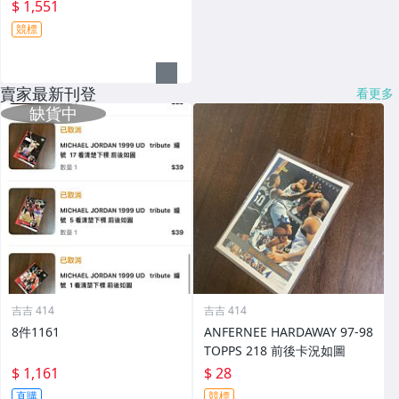
$ 1,551
競標
賣家最新刊登
看更多
吉吉 414
吉吉 414
8件1161
ANFERNEE HARDAWAY 97-98
TOPPS 218 前後卡況如圖
$ 1,161
$ 28
直購
競標