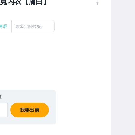
 加寬內衣【膚白】
1
事曆
賣家可提前結束
價
我要出價