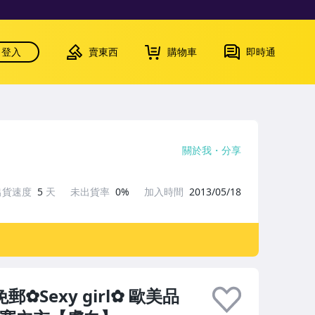
登入
賣東西
購物車
即時通
關於我
分享
出貨速度
5
天
未出貨率
0%
加入時間
2013/05/18
✿Sexy girl✿ 歐美品