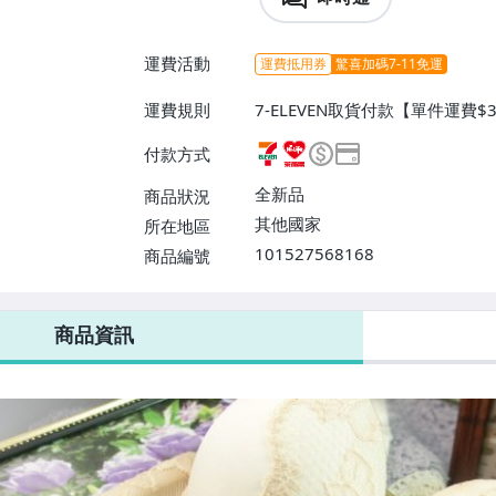
運費活動
運費抵用券
驚喜加碼7-11免運
運費規則
7-ELEVEN取貨付款【單件運費
爾富取貨付款【單件運費$60、滿
付款方式
運【單件運費$120、滿20件或
運費$50、滿3件或消費滿$800
全新品
商品狀況
其他國家
所在地區
101527568168
商品編號
7-ELEVEN 運費只要
38
元
不限金額、筆數，筆筆優惠無限次！
商品資訊