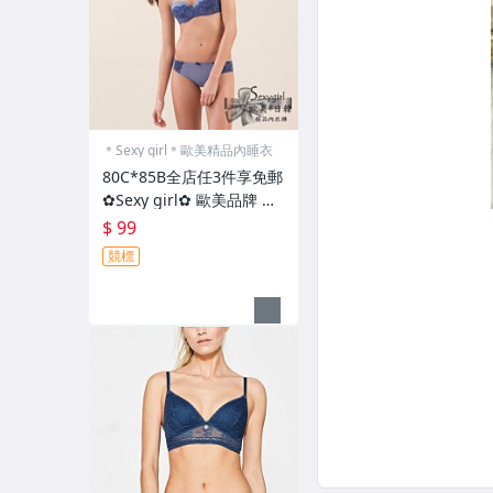
＊Sexy girl＊歐美精品內睡衣
80C*85B全店任3件享免郵
✿Sexy girl✿ 歐美品牌 意
大利Y家 蕾絲印花柔絲 1/2
$ 99
罩內衣【灰藍】
競標