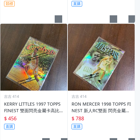
競標
直購
吉吉 414
吉吉 414
KERRY LITTLES 1997 TOPPS
RON MERCER 1998 TOPPS FI
FINEST 雙面閃亮金屬卡高比 R
NEST 新人RC雙面 閃亮金屬卡
EF 限135/289 前後如圖
REF 限002/1090 前後如圖
$ 456
$ 788
直購
直購