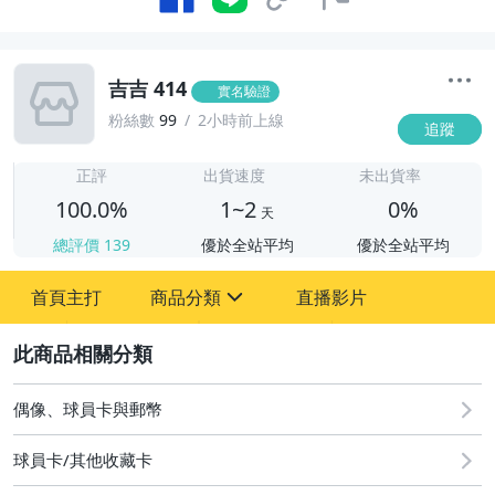
吉吉 414
實名驗證
粉絲數
99
2小時前上線
追蹤
1
正評
出貨速度
未出貨率
100.0%
1~2
0%
天
總評價
139
優於全站平均
優於全站平均
首頁主打
商品分類
直播影片
sign
2
偶像、球員卡與郵幣
偶像、球員卡與郵幣
球員卡/其他收藏卡