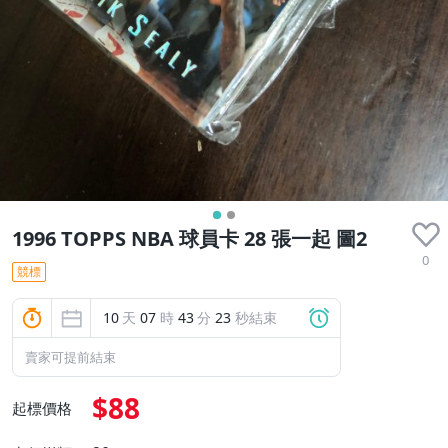
1996 TOPPS NBA 球員卡 28 張一起 圖2
0
競標
10
天
07
時
43
分
23
秒結束
賣家可提前結束
$88
起標價格