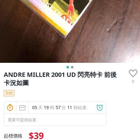
ANDRE MILLER 2001 UD 閃亮特卡 前後
0
卡況如圖
競標
05
天
19
時
57
分
11
秒結束
賣家可提前結束
$39
起標價格