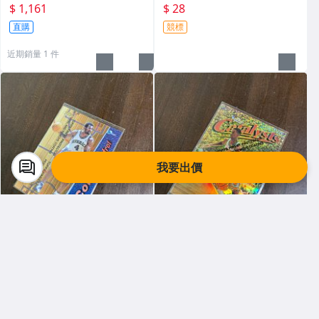
$ 1,161
$ 28
直購
競標
近期銷量 1 件
我要出價
吉吉 414
吉吉 414
KERRY LITTLES 1999 TOPPS
KERRY LITTLES 1997 TOPPS
FINEST 金屬卡 高比 限010/75
FINEST 雙面閃亮金屬卡高比 R
0 前後如圖
EF 限135/289 前後如圖
$ 299
$ 456
直購
直購