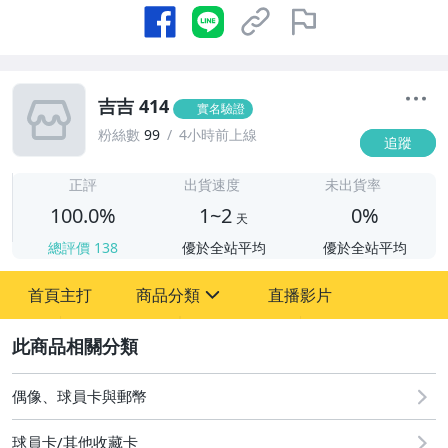
吉吉 414
實名驗證
粉絲數
99
4小時前上線
追蹤
1
正評
出貨速度
未出貨率
100.0%
1~2
0%
天
總評價
138
優於全站平均
優於全站平均
首頁主打
商品分類
直播影片
sign
2
偶像、球員卡與郵幣
偶像、球員卡與郵幣
球員卡/其他收藏卡