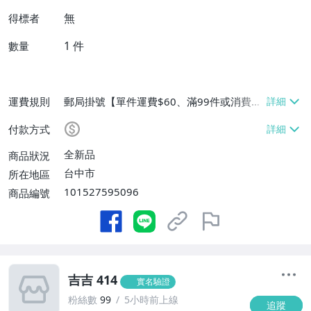
無
得標者
1
件
數量
運費規則
郵局掛號【單件運費$60、滿99件或消費滿
$9999免運費】
付款方式
全新品
商品狀況
台中市
所在地區
101527595096
商品編號
吉吉 414
實名驗證
粉絲數
99
5小時前上線
追蹤