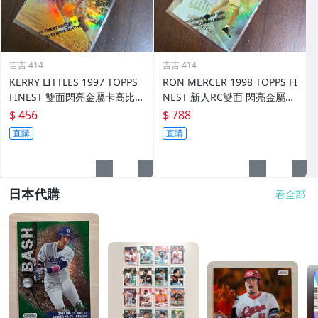
吉吉 414
吉吉 414
KERRY LITTLES 1997 TOPPS
RON MERCER 1998 TOPPS FI
FINEST 雙面閃亮金屬卡高比 R
NEST 新人RC雙面 閃亮金屬卡
EF 限135/289 前後如圖
REF 限002/1090 前後如圖
$ 456
$ 788
直購
直購
日本代購
看全部