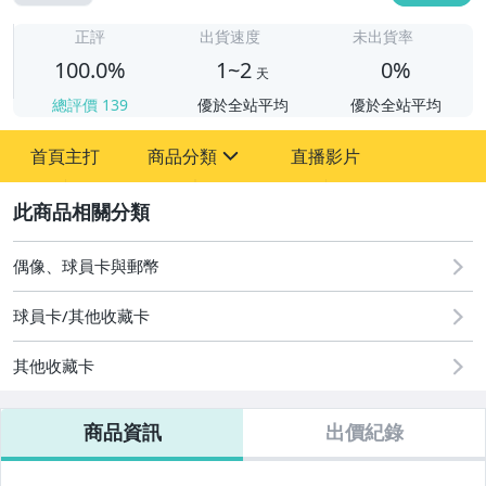
1
正評
出貨速度
未出貨率
100.0%
1~2
0%
天
總評價
139
優於全站平均
優於全站平均
首頁主打
商品分類
直播影片
sign
2
偶像、球員卡與郵幣
偶像、球員卡與郵幣
球員卡/其他收藏卡
其他收藏卡
商品資訊
出價紀錄