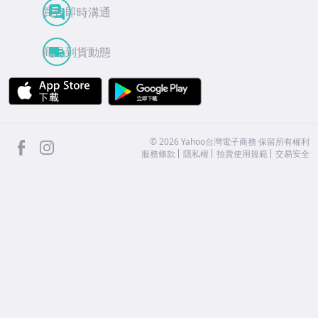
買賣即時溝通
商品到貨動態
APP Store
Google Play
facebook
Instagram
©
2026
Yahoo台灣電子商務 保留所有權利
服務條款
隱私權
拍賣使用規範
交易安全