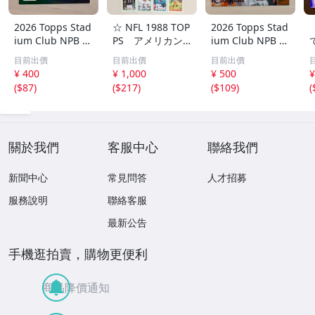
2026 Topps Stad
☆ NFL 1988 TOP
2026 Topps Stad
ium Club NPB 上
PS アメリカン
ium Club NPB 広
林誠知 BASH 99
フットボール ト
島東洋カープ 末
目前出價
目前出價
目前出價
シリ パラレルカ
レーディングカー
包昇大 25枚限定
T
¥ 400
¥ 1,000
¥ 500
¥
ード 中日ドラゴ
ド 16枚
パラレル
(
$87
)
(
$217
)
(
$109
)
(
ンズ
J
k
關於我們
客服中心
聯絡我們
新聞中心
常見問答
人才招募
服務說明
聯絡客服
最新公告
手機逛拍賣，購物更便利
商品降價通知