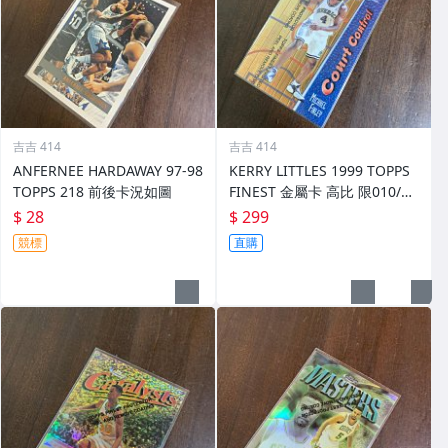
吉吉 414
吉吉 414
ANFERNEE HARDAWAY 97-98
KERRY LITTLES 1999 TOPPS
TOPPS 218 前後卡況如圖
FINEST 金屬卡 高比 限010/75
0 前後如圖
$ 28
$ 299
競標
直購