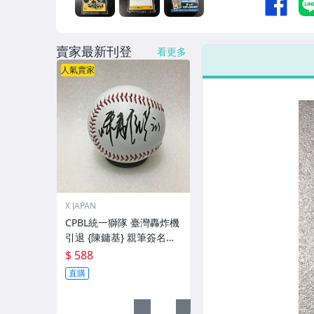
賣家最新刊登
看更多
人氣賣家
X JAPAN
CPBL統一獅隊 臺灣轟炸機
引退 {陳鏞基} 親筆簽名
球。一般空白簽名棒球上.1
$ 588
直購