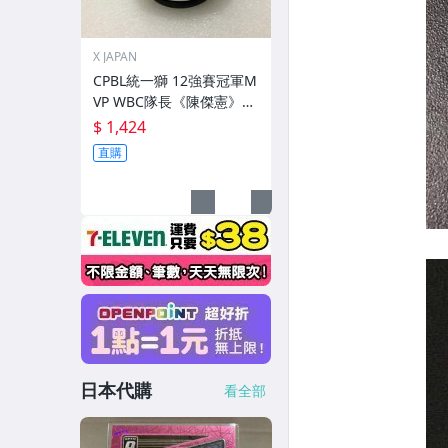
X JAPAN
CPBL統一獅 12強賽冠軍M
VP WBC隊長《陳傑憲》親
筆簽名球。一般空白簽名
$ 1,424
棒球上.1
直購
日本代購
看全部