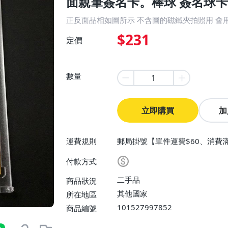
面親筆簽名卡。棒球 簽名球卡 
正反面品相如圖所示 不含圖的磁鐵夾拍照用 會
$231
定價
數量
立即購買
加
運費規則
郵局掛號【單件運費$60、消費滿
付款方式
二手品
商品狀況
其他國家
所在地區
101527997852
商品編號