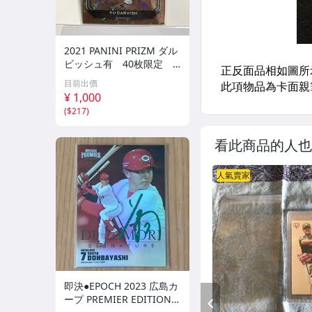
2021 PANINI PRIZM ダル
ビッシュ有 40枚限定
シリアルカード パドレス
目前出價
¥ 1,000
(
$217
)
看此商品的人也
人氣賣家
即決●EPOCH 2023 広島カ
ープ PREMIER EDITION
PREV