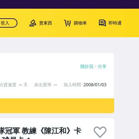
登入
賣東西
購物車
即時通
關於我
分享
出貨速度
--
天
未出貨率
--
加入時間
2008/01/03
華隊冠軍 教練《陳江和》卡