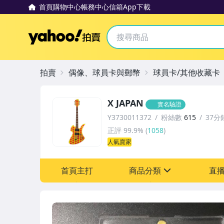
首頁
購物中心
帳務中心
信箱
App下載
Yahoo拍賣
拍賣
偶像、球員卡與郵幣
球員卡/其他收藏卡
X JAPAN
實名驗證
Y3730011372
粉絲數
615
37分
正評
99.9%
(
1058
)
人氣賣家
首頁主打
商品分類
直
sign
玩具、模型與公仔
偶像、球員卡與郵幣