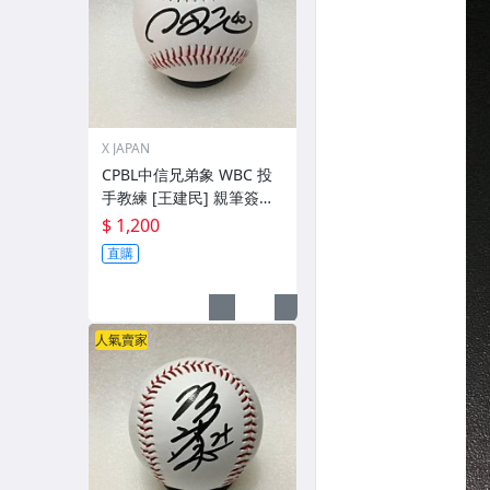
X JAPAN
CPBL中信兄弟象 WBC 投
手教練 [王建民] 親筆簽名
球 。一般空白簽名棒球上.
$ 1,200
1
直購
人氣賣家