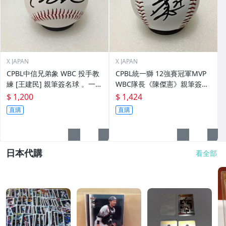
X JAPAN
X JAPAN
CPBL中信兄弟象 WBC 投手教
CPBL統一獅 12強賽冠軍MVP
練 [王建民] 親筆簽名球 。一般
WBC隊長《陳傑憲》親筆簽名
空白簽名棒球上.1
球。一般空白簽名棒球上.1
$ 1,200
$ 1,424
直購
直購
日本代購
看全部