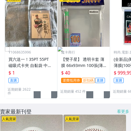
Y1068635996
魔卡商行
時尚.電影.
買六送一！35PT 55PT
【雙子星】 透明卡套 薄
(全新品)美
磁吸式卡夾 自黏袋 中華
膜 66x93mm 100張(薄)
薄膜(10
職棒球員卡 遊戲王 寶可
適用 BBM MLB Topps C
次到貨日期:
$ 1
$ 40
$ 999,9
夢PTCG 漫威 ultra pro
PBL 球員卡
直購
運費抵用券
折扣碼
直購
直購
可用
近期銷量 2622
近期銷量 452 件
近期銷量 6
件
賣家最新刊登
看更多
人氣賣家
人氣賣家