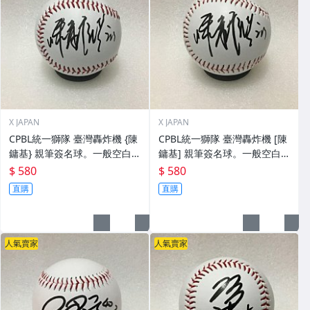
X JAPAN
X JAPAN
CPBL統一獅隊 臺灣轟炸機 {陳
CPBL統一獅隊 臺灣轟炸機 [陳
鏞基} 親筆簽名球。一般空白
鏞基] 親筆簽名球。一般空白
簽名棒球上.1
簽名棒球上.0
$ 580
$ 580
直購
直購
人氣賣家
人氣賣家