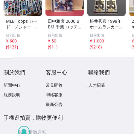
MLB Topps カー
田中雅彦 2006 B
松井秀喜 1998年
2
ド メジャー 1
BM 千葉 ロッテ
ホームランカード
00枚 2
マリーンズ トレ
150号 記念カード
m
目前出價
目前出價
目前出價
カ プロ野球 カー
3枚セット 読売ジ
h
¥ 600
¥ 50
¥ 1,000
¥
ド M37 スポーツ
ャイアンツ 日本
(
$131
)
(
$11
)
(
$218
)
(
アスリート トレ
テレビ 劇空間プ
ーディングカード
ロ野球
NPB
關於我們
客服中心
聯絡我們
新聞中心
常見問答
人才招募
服務說明
聯絡客服
最新公告
手機逛拍賣，購物更便利
商品降價通知