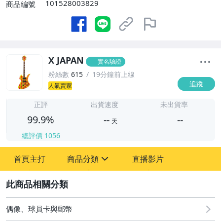
101528003829
商品編號
X JAPAN
實名驗證
粉絲數
615
19分鐘前上線
追蹤
人氣賣家
-
-
正評
出貨速度
未出貨率
99.9%
--
--
天
總評價
1056
-
首頁主打
商品分類
直播影片
-
sign
玩具、模型與公仔
2
偶像、球員卡與郵幣
偶像、球員卡與郵幣