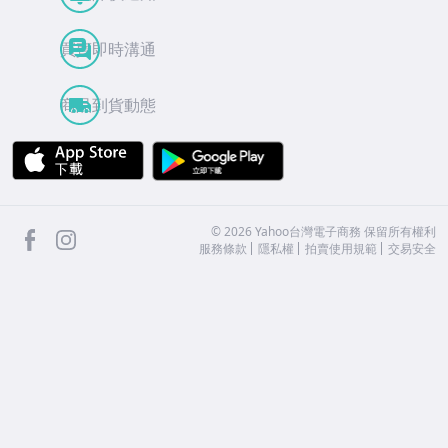
買賣即時溝通
商品到貨動態
APP Store
Google Play
facebook
Instagram
©
2026
Yahoo台灣電子商務 保留所有權利
服務條款
隱私權
拍賣使用規範
交易安全