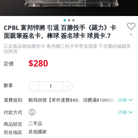
CPBL 富邦悍將 引退 百勝投手《羅力》卡
4
面親筆簽名卡。棒球 簽名球卡 球員卡.7
正反面品相如圖所示 會用圖三的卡夾寄送保護 不含圖的磁鐵夾
拍照用
$280
定價
數量
運費規則
郵局掛號【單件運費$60、消費滿$10000
免運費】
付款方式
二手品
商品狀況
其他國家
所在地區