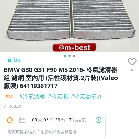
店鋪
BMW G30 G31 F90 M5 2016- 冷氣濾清器
0
組 濾網 室內用 (活性碳材質.2片裝)(Valeo
廠製) 64119361717
#
冷氣濾網
#
冷氣芯
#
冷氣濾清器
競標
715.835
06
天
02
時
59
分
16
秒結束
/
賣家可提前結束
拍賣時間會自動延長