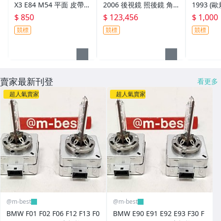
X3 E84 M54 平面 皮帶
2006 後視鏡 照後鏡 角
1993 (
惰輪 舵輪 皮帶盤 輪子
燈 外殼+方向燈 銀色 ( 右
AC開關 
$ 850
$ 123,456
$ 1,000
(固定座用) 1128751684
邊 副駕駛邊 日本外匯拆
面板 開關
競標
競標
競標
7
車品) 2038101664
品) 2018
賣家最新刊登
看更多
超人氣賣家
超人氣賣家
@m-best
@m-best
BMW F01 F02 F06 F12 F13 F0
BMW E90 E91 E92 E93 F30 F