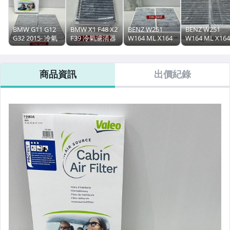
BMW G11 G12
BMW X1 F48 X2
BENZ W251
BENZ W251
G32 2015- 冷氣
F39 冷氣濾清器
W164 ML X164
W164 ML X164
濾清器組 濾網
冷氣芯子 冷氣濾
GL 冷氣濾清器
GL 冷氣濾清器
室內用 (活性碳
網 (活性碳材質)(
組 濾網 室內用
冷氣芯 濾網 室
材質.2片裝)
2片裝) CAFM品
(活性碳材質.2片
內用 (活性碳材
商品資訊
出價紀錄
(Valeo廠製)
牌 64119321875
裝)(賓士原廠貨)
質.2片裝)
64119361717
1648300218
(HENGST品牌)
1648300218