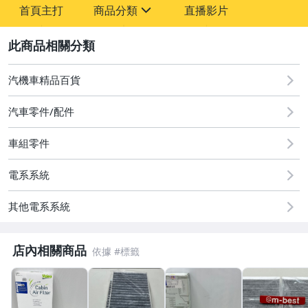
首頁主打
商品分類
直播影片
sign
2
其它
汽機車精品百貨
汽車零件/配件
車組零件
電系系統
其他電系系統
店內相關商品