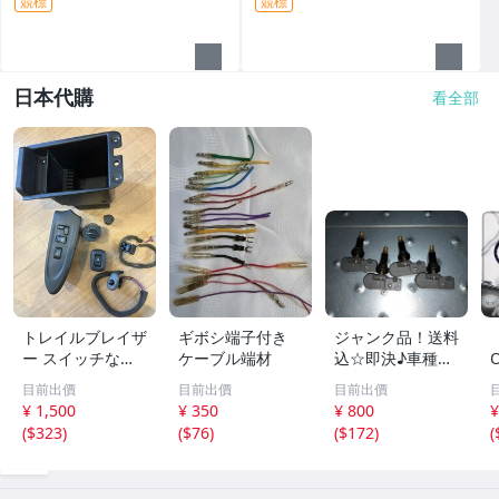
競標
競標
日本代購
看全部
トレイルブレイザ
ギボシ端子付き
ジャンク品！送料
ー スイッチなど
ケーブル端材
込☆即決♪車種不
色々セット
明TPMSセンサ タ
目前出價
目前出價
目前出價
イヤ空気圧センサ
¥ 1,500
¥ 350
¥ 800
¥
検索用フォードシ
(
$323
)
(
$76
)
(
$172
)
(
ボレーリンカーン
エクスプローラー