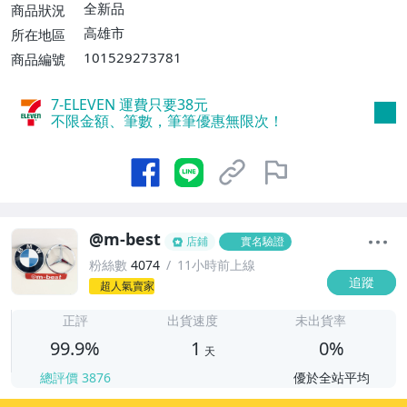
件運費$100】、郵局掛號【單件運費$8
全新品
商品狀況
0】、面交/自取/不寄送【免運費】
高雄市
所在地區
101529273781
商品編號
7-ELEVEN 運費只要
38
元
不限金額、筆數，筆筆優惠無限次！
@m-best
店鋪
實名驗證
粉絲數
4074
11小時前上線
追蹤
超人氣賣家
1
正評
出貨速度
未出貨率
99.9%
1
0%
天
總評價
3876
優於全站平均