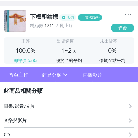
下標即結標
店鋪
實名驗證
粉絲數
1711
剛上線
追蹤
1
正評
出貨速度
未出貨率
100.0%
1~2
0%
天
總評價
5383
優於全站平均
優於全站平均
首頁主打
商品分類
直播影片
sign
2
其它
圖書/影音/文具
音樂與影片
CD