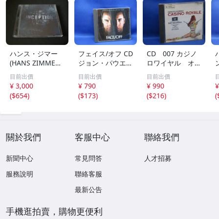
ハンス・ジマー
フェイス/オフ CD
CD 007 カジノ
(HANS ZIMMER)
ジョン・パウエル
ロワイヤル オリ
映画「インセプシ
FACE/OFF JOHN
ジナルサウンドト
目前出價
目前出價
目前出價
ョン (完全盤)」(I
POWELL プロデ
ラック 70412
¥ 3,000
¥ 790
¥ 990
¥
NCEPTION) サウ
ュース:ハンス・
e
(
$654
)
(
$173
)
(
$216
)
(
ンドトラック (2
ジマー HANS ZI
枚組/44トラック
MMER ジョン・
収録/輸入盤)
ウー JOHN WOO
70409
關於我們
客服中心
聯絡我們
新聞中心
常見問答
人才招募
服務說明
聯絡客服
最新公告
手機逛拍賣，購物更便利