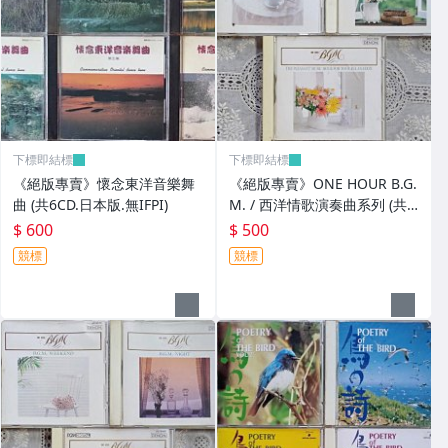
下標即結標
下標即結標
《絕版專賣》懷念東洋音樂舞
《絕版專賣》ONE HOUR B.G.
曲 (共6CD.日本版.無IFPI)
M. / 西洋情歌演奏曲系列 (共3
CD.日本Denon.無IFPI)
$ 600
$ 500
競標
競標