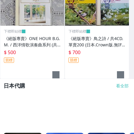
下標即結標
下標即結標
《絕版專賣》ONE HOUR B.G.
《絕版專賣》鳥之詩 / 共4CD.
M. / 西洋情歌演奏曲系列 (共3
單賣200 (日本.Crown版.無IFP
CD.日本Denon.無IFPI)
I)
$ 500
$ 700
競標
競標
日本代購
看全部