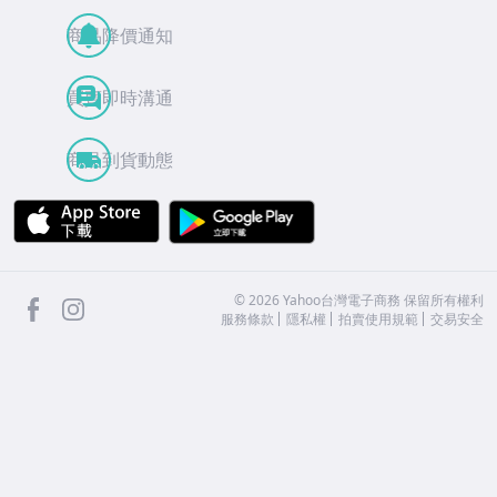
商品降價通知
買賣即時溝通
商品到貨動態
APP Store
Google Play
facebook
Instagram
©
2026
Yahoo台灣電子商務 保留所有權利
服務條款
隱私權
拍賣使用規範
交易安全