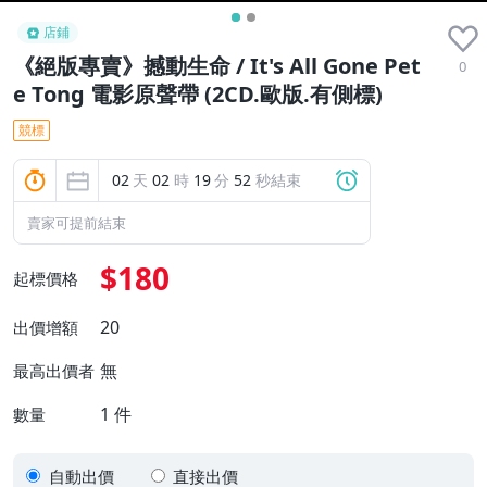
店鋪
《絕版專賣》撼動生命 / It's All Gone Pet
0
e Tong 電影原聲帶 (2CD.歐版.有側標)
競標
02
天
02
時
19
分
51
秒結束
賣家可提前結束
$180
起標價格
20
出價增額
無
最高出價者
1
件
數量
自動出價
直接出價