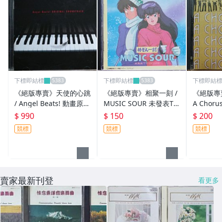
下標即結標
下標即結標
下標即結
《絕版專賣》天使的心跳
《絕版專賣》相聚一刻 /
《絕版專
/ Angel Beats! 動畫原聲
MUSIC SOUR 未發表TV-
A Chor
帶 (2CD.日本版)
BGM集
聲帶 197
$ 990
$ 150
$ 200
版.無IFPI
競標
競標
競標
賣家最新刊登
看更多