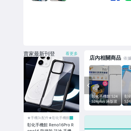
側掀皮套-冰晶銀河
側掀皮套-雙色撞色系列
側掀皮套-牛仔/亞麻材質
側掀皮套-其它正版
側掀皮套-隱藏磁扣
賣家最新刊登
看更多
店內相關商品
手機皮套-小叮噹/大嘴猴
手機皮套-迪士尼系列
PREV
手機皮套-史努比
彰化手機館 S24
彰化
手機皮套-KT/角落
S24plus 滿版玻
S2
璃貼 霚面防指紋
璃
皮套-腰卦
三星 S24+
三星
S24Ultra S24U
S24
★手機3c配件★彰化手機館
S2
藍牙/耳機
彰化手機館 Reno16Pro R
eno16 防摔殼 訊迪 手機殼