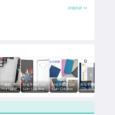
運費】、郵局掛號【單件運費$39、滿10
送【免運費】、離島配送【單件運費$5
NEXT
化手機館
彰化手機館 S24
彰化手機館 S24
彰化手機館 S24
Ultra S24 甲
S24+ S24Ultra
S24+ S24Ultra
S24+ EC01耳機
防摔殼 訊迪
手機殼 四角加厚
手機皮套 水立方
TypeC接口 線控
機殼 手機保護
三星 壓克力殼
隱藏磁扣 側掀皮
有線耳機
XUNDD 甲殼
軍規殼 S24Plus
套 三星 S24plus
S24Plus
雙料殼 三星
S24Ultra S23FE
+
S21FE S20FE