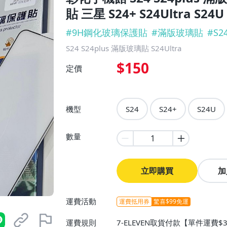
貼 三星 S24+ S24Ultra S24U
#
9H鋼化玻璃保護貼
#
滿版玻璃貼
#
S24
S24 S24plus 滿版玻璃貼 S24Ultra
$150
定價
機型
S24
S24+
S24U
數量
立即購買
加
運費活動
運費抵用券
驚喜$99免運
運費規則
7-ELEVEN取貨付款【單件運費