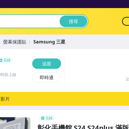
搜尋
螢幕保護貼
Samsung 三星
店鋪
追蹤
小時前上線
即時通
播影片
店鋪
彰化手機館 S24 S24plus