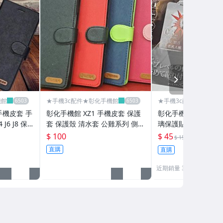
NEXT
機館
★手機3c配件★彰化手機館
★手機3c配件★彰化手
 手機皮套 手
彰化手機館 XZ1 手機皮套 保護
彰化手機館 A53 A3
J6 J8 保
套 保護殼 清水套 公雞系列 側掀
璃保護貼 三星 samsu
站立 手機套 SONY XZS
M32 A32 玻璃貼 
$ 100
$ 45
3折
$ 150
直購
直購
近期銷量 3 件