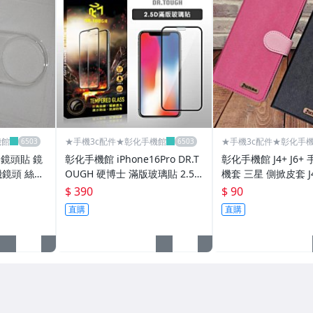
機館
★手機3c配件★彰化手機館
★手機3c配件★彰化手
5 鏡頭貼 鏡
彰化手機館 iPhone16Pro DR.T
彰化手機館 J4+ J6+
機鏡頭 絲印
OUGH 硬博士 滿版玻璃貼 2.5D
機套 三星 側掀皮套 J4 
iPhone16
護套 J4plus J6plus
$ 390
$ 90
直購
直購