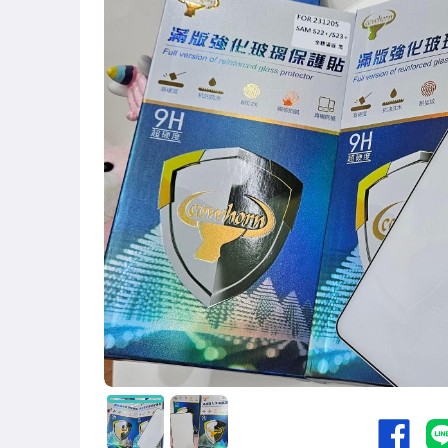
★iPhone17專區
★iPhone16專區
★iPhone15專區
★iPhone14專區
★當月促銷
★出清特賣
CITY BOSS
cowhorn牛角
UNIQTOUGH
手機
記憶卡