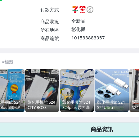
款【單件運費$60、滿100件免
付款方式
0件免運費】、面交/自取/不寄
0、滿100件免運費】
全新品
商品狀況
彰化縣
所在地區
101533883957
商品編號
7-ELEVEN 運費只要
38
元
不限金額、筆數，筆筆優惠無限次！
手機館 S24
彰化手機館 S24
彰化手機館 S24
彰化手機館 S24
彰
4plus 滿版玻
CITY BOSS
S24plus 霚面滿
S24Ultra
S24
貼 霚面防指紋
S24plus 滿版玻
版玻璃貼 玻璃保
S24+TypeC 充電
殼 
 CITYBOSS
璃貼 三星 S24+
護貼 三星 S24+
線 30W LC1 編
手
+ S24Ultra
S24Ultra S24U
S24Ultra S24U
織線 C TO C
殼 
商品資訊
4U
日本旭硝子
防指紋
S24Plus S23
蟲 
S23+
S24