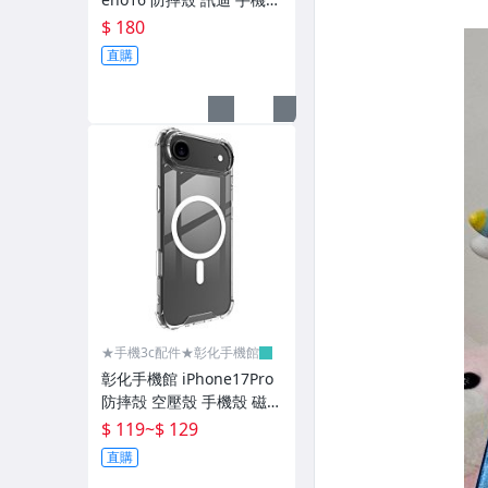
行動電源
XUNDD 甲殼蟲 OPPO Re
$ 180
no16F
生活家電
直購
生活團購(好康分享區)
硬博士 玻璃貼
AiTEL 專區
玻璃貼
玻璃貼-三星
滿版玻璃貼
★手機3c配件★彰化手機館
滿版玻璃貼-三星
彰化手機館 iPhone17Pro
防摔殻 空壓殼 手機殼 磁吸
玻璃貼-抗藍光防窺霚面
殼 iPhone17 i17 iPhone1
$ 119
~
$ 129
玻璃貼-手機相機鏡頭
7ProMax
直購