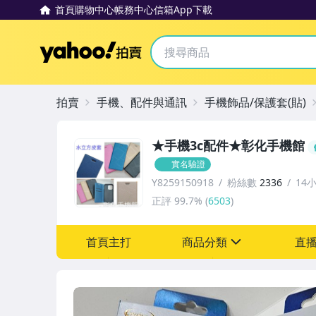
首頁
購物中心
帳務中心
信箱
App下載
Yahoo拍賣
拍賣
手機、配件與通訊
手機飾品/保護套(貼)
★手機3c配件★彰化手機館
實名驗證
Y8259150918
粉絲數
2336
14
正評
99.7%
(
6503
)
首頁主打
商品分類
直
sign