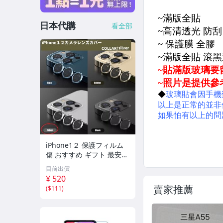
防摔殼-支架款
日本代購
看全部
防摔殼-磁吸殼
空壓殼
空壓殼-三星
空壓殼-iPhone系列
空壓殼-四角加厚
空壓殼-KT/角落
iPhone1２ 保護フィルム
空壓殼-史努比系列
傷 おすすめ ギフト 最安
銀 カメラレンズ
目前出價
空壓殼-迪士尼系列
¥ 520
賣家推薦
(
$111
)
清水套/果凍套
手機殼/背蓋