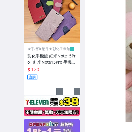
皮套-其它
平板皮套
平板保護貼
★犀牛盾/刀鋒
★手機3c配件★彰化手機館
彰化手機館 紅米Note15Pr
★惡魔
o+ 紅米Note15Pro 手機皮
套 側掀皮套 紅米Note15
★UAG/維納斯/IMOS
$ 120
直購
★訊迪/倍思/
★太樂芬/TGVIS/普格爾
防摔殼-拉絲紋荔枝紋
防摔殼-雙料卡通系列
防摔殼-其它軍規防摔殼