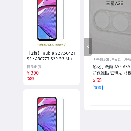
手機殼-KT系列
手機殼-迪士尼系列
手機殼-正版授權卡通
手機殼-出清區
PREV
組合區-9H玻保+皮套
【2枚】 nubia S2 A504ZT
S2e A507ZT S2R 5G Moto
★手機3c配件★彰化手
組合區-9H玻保+防摔殼
G Power 5G 【PET素材】
彰化手機館 A55 A3
目前出價
液晶保護フィルム 高光沢
¥ 390
頭保護貼 玻璃貼 相
クリア D323
電池-原廠
鏡頭玻璃貼 三星
(
$83
)
$ 55
電池-高容量鋰電
直購
手機支架/車架
3C週邊商品
車上用品