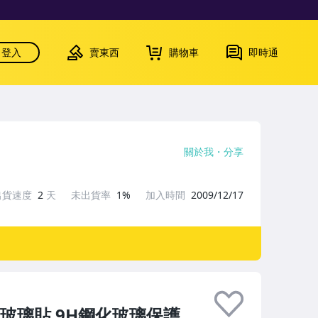
登入
賣東西
購物車
即時通
關於我
分享
出貨速度
2
天
未出貨率
1%
加入時間
2009/12/17
 滿版玻璃貼 9H鋼化玻璃保護