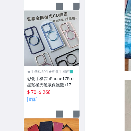
保護貼-軟膜/A1科技膜/曲滑膜
9H玻璃貼-卡通版
保護貼-亮面/霧面
正版-BMW
正版-法拉利
正版-賓士
正版-施華洛世奇
★手機3c配件★彰化手機館
彰化手機館 iPhone17Pro
正版-藍寶堅尼
星耀極光磁吸保護殼 i17 iP
hone17ProMax 防摔殼 手
$ 70
~
$ 268
原廠充電線/USB頭
機殼
直購
傳輸線/充電線
充電頭/USB頭/PD頭
皮套促銷49元起