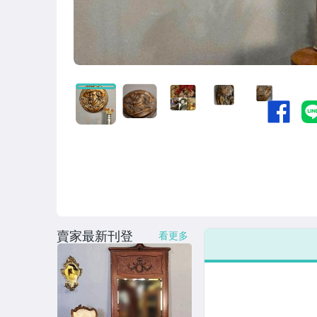
【小家俱.餐車.屏風.衣架.掛勾.層架..】
【鏡子.望遠鏡.放大鏡】
✠皇家之門精品 ✠鏡子/.屏風/小家具 /爐子.. 等.
✠皇家精品 ✠手繪瓷器/銅雕/石雕/古董畫/家飾品.
【西洋古瓷、雕塑品、陶器】
【古董鐘】
✠皇家精品 ✠古董鐘
【油畫&畫作$掛畫】
賣家最新刊登
看更多
❤️【古董門.老木梯.窗.門片.畫架.花器.圍欄.秤 ..】
【古董縫紉機(桌)/真空管收音機】
【銅雕 .銀 .錫.鐵件】