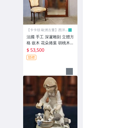
【水晶. 玻璃品...】
【織品、桌布、杯墊】
【個性商品~鹿角.魔豆機.電話.】
【卡卡頌 歐洲古董】西洋
古董
法國 手工 深邃雕刻 立體方
【壁(暖)爐.屏風..】
格 嵌木 花朵捲葉 胡桃木
實木雕刻 玄關鏡 穿衣鏡 壁
【瓷偶】
$ 53,500
爐鏡 古董鏡 MI0134 ⚜️卡
競標
【木器】
卡頌 歐洲古董⚜️
【老鐵盒】
【打字機.照相機】
【古董家電】
【黑膠唱片】
【原文書、羊皮書】