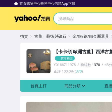
首頁
購物中心
帳務中心
信箱
App下載
Yahoo拍賣
拍賣
古董、藝術與礦石
金/銀/銅/鐵金屬器具
【卡卡頌 歐洲古董】西洋古
實名驗證
Y0166711978
粉絲數
1378
43
正評
100.0%
(
370
)
首頁主打
商品分類
直
sign