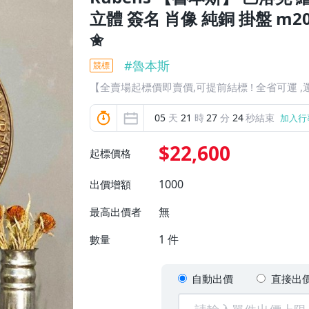
立體 簽名 肖像 純銅 掛盤 m
✬
#
魯本斯
競標
【全賣場起標價即賣價,可提前結標 ! 全省可運 ,
05
天
21
時
27
分
23
秒結束
加入行
$22,600
起標價格
1000
出價增額
無
最高出價者
1
件
數量
自動出價
直接出