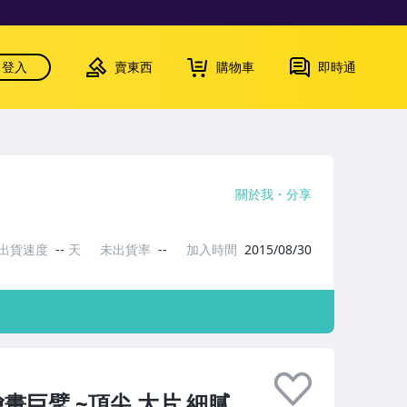
登入
賣東西
購物車
即時通
關於我
分享
出貨速度
--
天
未出貨率
--
加入時間
2015/08/30
繪畫巨擘 ~頂尖 大片 細膩