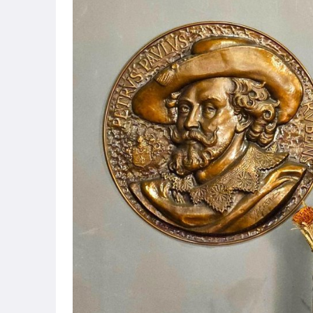
😍😍限時大特價區😍😍
【櫥櫃.書櫃.展示櫃】
✠皇家精品 ✠櫃&床架
【吊燈】
【壁&桌立燈.油燈】
✠皇家精品✠燈飾(吊燈&壁燈&桌立燈)
【椅子/沙發】
✠皇家之門精品 ✠椅.沙發
【桌. 床架】
✠皇家精品 ✠桌.茶几
【茶几】