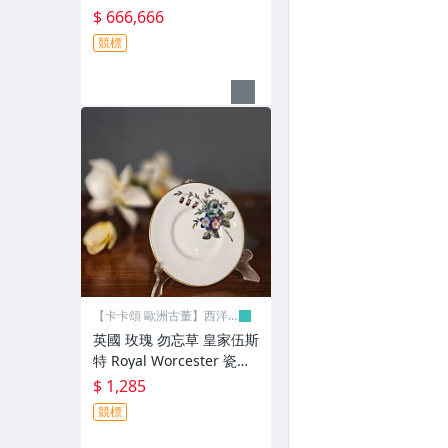
壁燈 la0476⚜️ 卡卡頌 歐
$ 666,666
洲古董⚜️✬
競標
【卡卡頌 歐洲古董】西洋
古董
英國 玫瑰 勿忘草 皇家伍斯
特 Royal Worcester 瓷碟
p2211⚜️卡卡頌 歐洲古董
$ 1,285
⚜️
競標