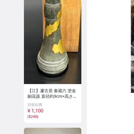
【江】邃古居 秦蔵六 塗金
銅花器 直径約9cm×高さ30
cm 在銘 共箱 古美術品(華
目前出價
道具花生花瓶花生飾壺)BX
¥ 1,100
Z2737 LTahkp CTqxaf
(
$240
)