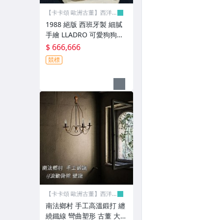
【地毯】
【卡卡頌 歐洲古董】西洋
古董
【古董照片.明信...】
1988 絕版 西班牙製 細膩
手繪 LLADRO 可愛狗狗
【卡卡頌 -SOLD】
(一籃子的喜悅) 瓷雕塑 瓷
$ 666,666
偶 歐洲老件 p2207⚜️卡卡
競標
✠皇家之門 SOLD✠
頌 歐洲古董⚜️
其它
【卡卡頌 歐洲古董】西洋
古董
南法鄉村 手工高溫鍛打 纏
繞鐵線 彎曲塑形 古董 大