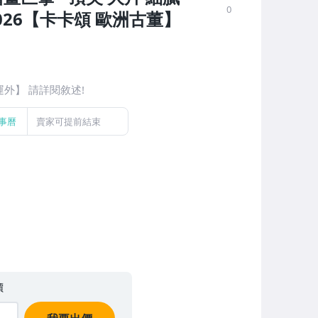
0
2026【卡卡頌 歐洲古董】
運外】 請詳閱敘述!
事曆
賣家可提前結束
價