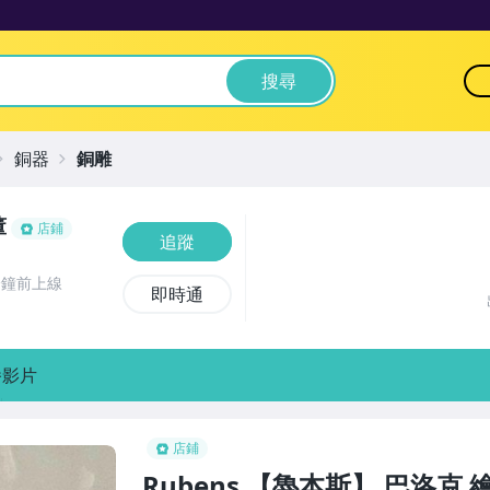
搜尋
銅器
銅雕
董
店鋪
追蹤
分鐘前上線
即時通
播影片
店鋪
Rubens 【魯本斯】 巴洛克 