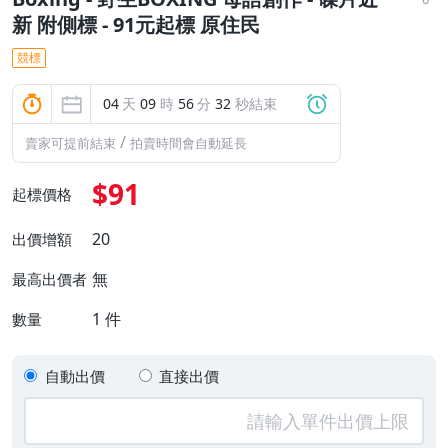
新 附側標 - 91元起標 原住民
競標
04
天
09
時
56
分
32
秒結束
/
賣家可提前結束
拍賣時間會自動延長
$91
起標價格
20
出價增額
無
最高出價者
1
件
數量
自動出價
直接出價