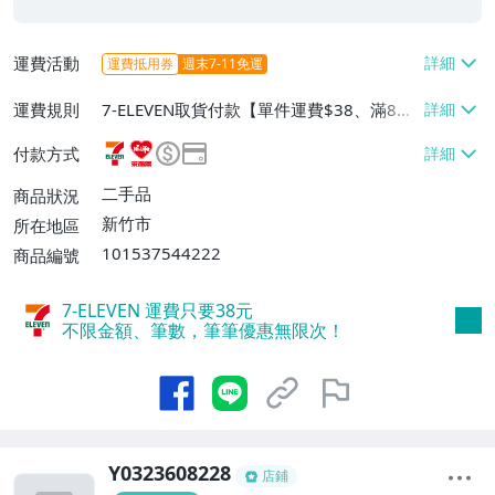
運費活動
運費抵用券
週末7-11免運
運費規則
7-ELEVEN取貨付款【單件運費$38、滿8件
或消費滿$3000免運費】、萊爾富取貨付款
付款方式
【單件運費$60、消費滿$2000免運費】、
郵局掛號【單件運費$60、滿8件或消費滿
二手品
商品狀況
$3000免運費】
新竹市
所在地區
101537544222
商品編號
7-ELEVEN 運費只要
38
元
不限金額、筆數，筆筆優惠無限次！
Y0323608228
店鋪