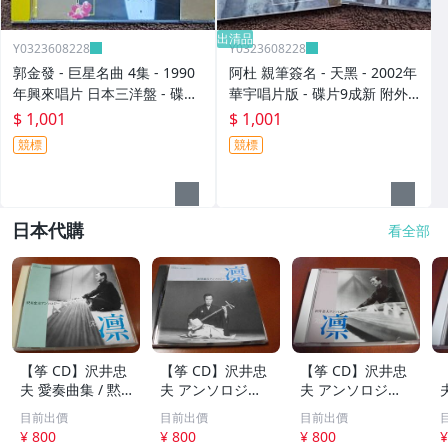
出清品
Y0323608228
Y0323608228
郭金發 - 巨星名曲 4集 - 1990
阿杜 親筆簽名 - 天黑 - 2002年
年興來唱片 日本三洋盤 - 碟片
華宇唱片版 - 碟片9成新 附外
9成新 無IFPI - 1001元起標 M
紙盒 - 1001元起標 M2140
$ 1,001
$ 1,001
2316
競標
競標
日本代購
看全部
【筝 CD】沢井忠
【筝 CD】沢井忠
【筝 CD】沢井忠
夫 愛奏曲集 / 黙
夫 アンソロジー
夫 アンソロジー
示 、波 、二つの
「凜」からの分売
「凜」からの分売
目前出價
目前出價
目前出價
相 、箏二重奏ソ
沢井忠夫作品集
沢井忠夫 作品集
¥ 800
¥ 800
¥ 800
¥
ナタ 杵屋正邦 、
ライブ 風衣、水
第三集 “光る海”