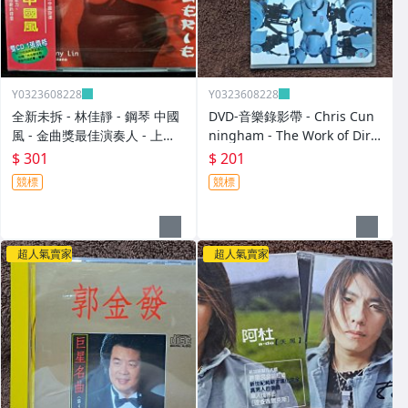
Y0323608228
Y0323608228
全新未拆 - 林佳靜 - 鋼琴 中國
DVD-音樂錄影帶 - Chris Cun
風 - 金曲獎最佳演奏人 - 上揚
ningham - The Work of Dire
唱片代理 瑞典原裝進口 - 301
ctor -2003年美國版 碟片近新
$ 301
$ 201
元起標
- 201元起標 D497
競標
競標
超人氣賣家
超人氣賣家