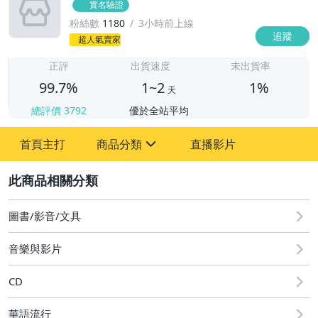
實名驗證
粉絲數
1180
3小時前上線
追蹤
1
超人氣賣家
正評
出貨速度
未出貨率
99.7%
1~2
1%
天
總評價
3792
優於全站平均
首頁主打
商品分類
直播影片
sign
2
其它
圖書/影音/文具
音樂與影片
CD
華語流行