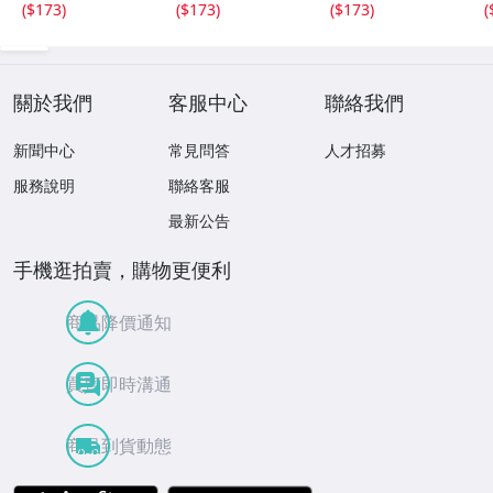
(
$173
)
(
$173
)
(
$173
)
(
入野義朗 、小野
の声、枯野砧、五
（限定販売） 200
衛 他 (1971/197
節の舞、ファンタ
1
3/1976)
ジア (限定）
關於我們
客服中心
聯絡我們
新聞中心
常見問答
人才招募
服務說明
聯絡客服
最新公告
手機逛拍賣，購物更便利
商品降價通知
買賣即時溝通
商品到貨動態