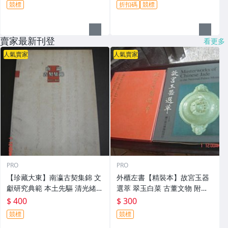
競標
折扣碼
競標
賣家最新刊登
看更多
人氣賣家
人氣賣家
PRO
PRO
【珍藏大東】南瀛古契集錦 文
外櫃左書【精裝本】故宮玉器
獻研究典範 本土先驅 清光緒丈
選萃 翠玉白菜 古董文物 附書
單 執照 賣地契 契尾 聯保公約
殼 國立故宮博物院出版
$ 400
$ 300
等 詹評仁編著
競標
競標