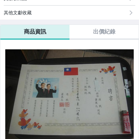
古董、藝術與礦石
其他文獻收藏
汽機車精品百貨
商品資訊
出價紀錄
居家、家具與園藝
玩具、模型與公仔
偶像、球員卡與郵幣
電玩遊戲與主機