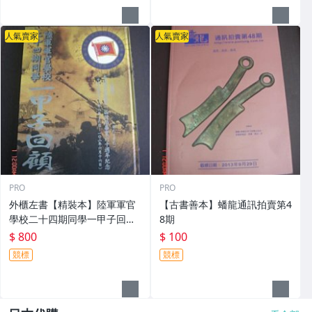
人氣賣家
人氣賣家
PRO
PRO
外櫃左書【精裝本】陸軍軍官
【古書善本】蟠龍通訊拍賣第4
學校二十四期同學一甲子回顧
8期
黃埔 國軍眷村老兵回憶錄
$ 800
$ 100
競標
競標