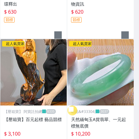
環釋出
物資訊
$ 630
$ 620
競標
競標
超人氣賣家
超人氣賣家
【壓箱寶】 阿寶託拍網
昕品&#33304;
【壓箱寶】百元起標 藝品競標
天然緬甸玉A貨翡翠、一元起
標無底價
$ 3,100
$ 10,200