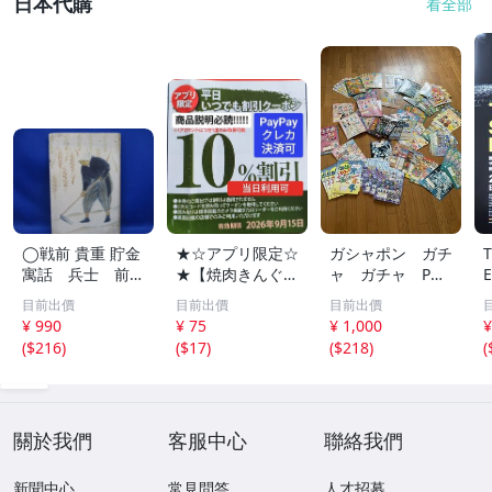
日本代購
看全部
◯戦前 貴重 貯金
★☆アプリ限定☆
ガシャポン ガチ
寓話 兵士 前
★【焼肉きんぐ】
ャ ガチャ POP
線 昭和１４年
平日いつでもクー
ポップ 台紙
目前出價
目前出價
目前出價
非売品 貯金局 古
ポン 10%割引券
非売品 まとめ
¥ 990
¥ 75
¥ 1,000
¥
い 昭和 レトロ ア
9月15日まで Pay
て アンパンマ
(
$216
)
(
$17
)
(
$218
)
(
ンティーク ヴィ
Pay・クレカ決済
ン ポケモン ガ
ンテージ ディス
可 当日利用可能
ンダム サンリ
プレイ /42614
オ 他 大量
關於我們
客服中心
聯絡我們
新聞中心
常見問答
人才招募