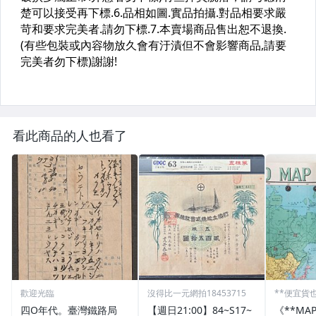
看此商品的人也看了
歡迎光臨
沒得比一元網拍18453715
**便宜貨
四O年代。臺灣鐵路局
【週日21:00】84~S17~
《**MA