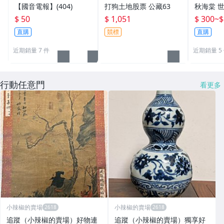
【國音電報】(404)
打狗土地股票 公藏63
秋海棠 
國國旗) 
$ 50
$ 1,051
$ 300
~
$
直購
競標
直購
近期銷量 7 件
近期銷量 5
行動任意門
看更多
小辣椒的賣場
小辣椒的賣場
追蹤（小辣椒的賣場）好物連
追蹤（小辣椒的賣場）獨享好