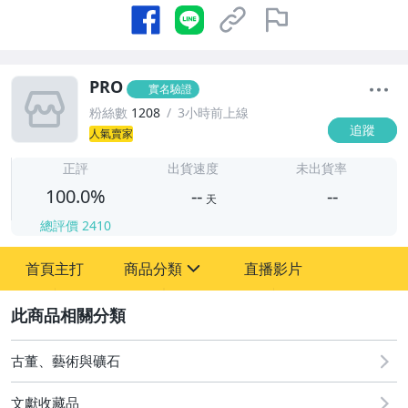
PRO
實名驗證
粉絲數
1208
3小時前上線
追蹤
人氣賣家
-
-
正評
出貨速度
未出貨率
100.0%
--
--
天
總評價
2410
-
首頁主打
商品分類
直播影片
-
sign
嬰幼兒與孕婦
2
圖書/影音/文具
古董、藝術與礦石
成人專區
文獻收藏品