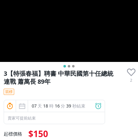
3【特張春福】聘書 中華民國第十任總統
2
連戰 蕭萬長 89年
競標
07
天
18
時
16
分
38
秒結束
賣家可提前結束
$150
起標價格