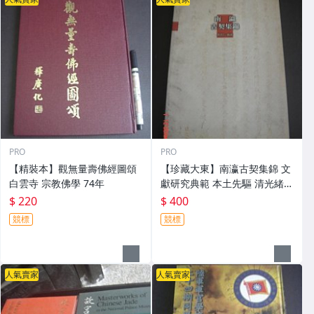
PRO
PRO
【精裝本】觀無量壽佛經圖頌
【珍藏大東】南瀛古契集錦 文
白雲寺 宗教佛學 74年
獻研究典範 本土先驅 清光緒丈
單 執照 賣地契 契尾 聯保公約
$ 220
$ 400
等 詹評仁編著
競標
競標
人氣賣家
人氣賣家