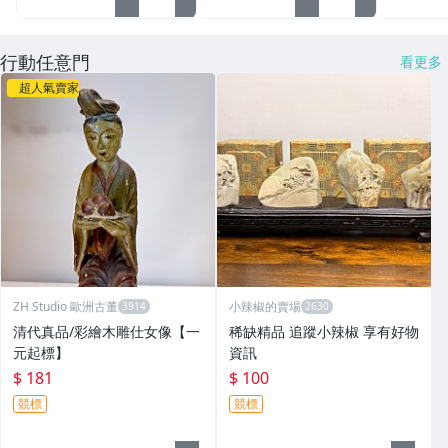
行動任意門
看更多
超人氣賣家
ZH Studio 歐洲古董
小辣椒的賣場
清代真品/彩繪木雕仕女像【一
稀缺精品 追蹤小辣椒 享有好物
元起標】
資訊
$ 181
$ 100
競標
競標