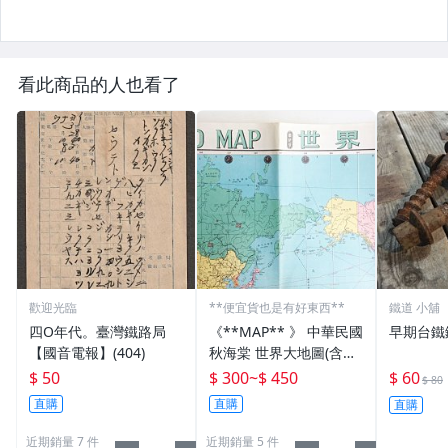
看此商品的人也看了
歡迎光臨
**便宜貨也是有好東西**
鐵道 小舖
四O年代。臺灣鐵路局
《**MAP** 》 中華民國
早期台鐵
【國音電報】(404)
秋海棠 世界大地圖(含各
國國旗) 文獻珍藏
$ 50
$ 300
~
$ 450
$ 60
$ 80
直購
直購
直購
近期銷量 7 件
近期銷量 5 件