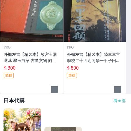
PRO
PRO
外櫃左書【精裝本】故宮玉器
外櫃左書【精裝本】陸軍軍官
選萃 翠玉白菜 古董文物 附書
學校二十四期同學一甲子回顧
殼 國立故宮博物院出版
黃埔 國軍眷村老兵回憶錄
$ 300
$ 800
競標
競標
日本代購
看全部