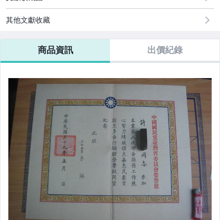
古董、藝術與礦石
其他文獻收藏
汽機車精品百貨
商品資訊
出價紀錄
居家、家具與園藝
玩具、模型與公仔
偶像、球員卡與郵幣
電玩遊戲與主機