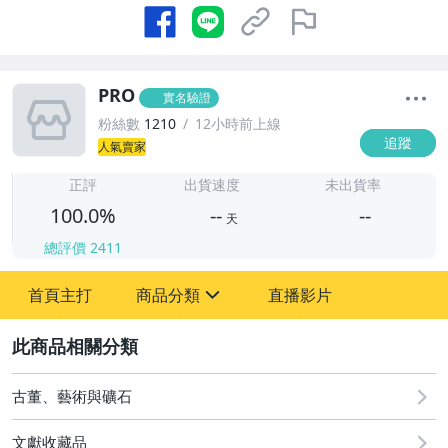
PRO
實名驗證
粉絲數
1210
12小時前上線
追蹤
人氣賣家
-
-
正評
出貨速度
未出貨率
100.0%
--
--
天
總評價
2411
-
首頁主打
商品分類
直播影片
-
sign
嬰幼兒與孕婦
2
圖書/影音/文具
古董、藝術與礦石
成人專區
文獻收藏品