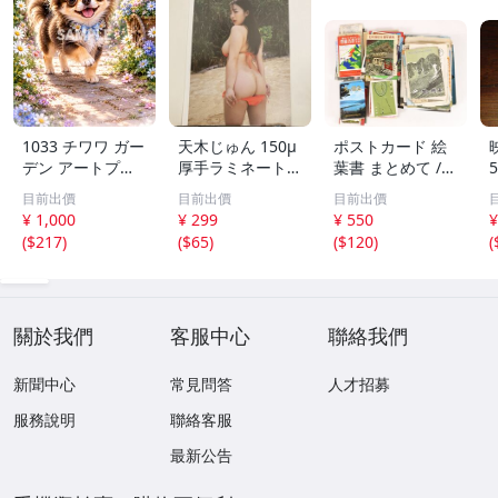
1033 チワワ ガー
天木じゅん 150μ
ポストカード 絵
デン アートプリ
厚手ラミネート加
葉書 まとめて /
ント 2L判 水彩画
工 6ページ 写真
大量 / アジア / 写
目前出價
目前出價
目前出價
風 犬 フラワー イ
集 SSS グラビア
真 / 文化 / 観光 /
¥ 1,000
¥ 299
¥ 550
¥
ンテリア
切り抜き まとめ
旅行 / はがき / 現
(
$217
)
(
$65
)
(
$120
)
(
て発送承ります。
状品
關於我們
客服中心
聯絡我們
新聞中心
常見問答
人才招募
服務說明
聯絡客服
最新公告