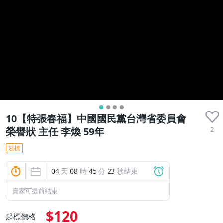
10【特張春福】中國國民黨台灣省委員會
2
榮譽狀 主任 李煥 59年
競標
04
天
08
時
45
分
21
秒結束
賣家可提前結束
$120
起標價格