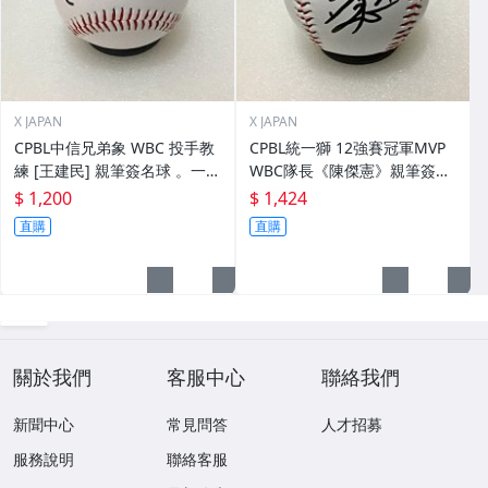
X JAPAN
X JAPAN
CPBL中信兄弟象 WBC 投手教
CPBL統一獅 12強賽冠軍MVP
練 [王建民] 親筆簽名球 。一般
WBC隊長《陳傑憲》親筆簽名
空白簽名棒球上.1
球。一般空白簽名棒球上.1
$ 1,200
$ 1,424
直購
直購
關於我們
客服中心
聯絡我們
新聞中心
常見問答
人才招募
服務說明
聯絡客服