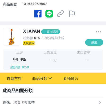
101537959802
商品編號
X JAPAN
實名驗證
粉絲數
616
28分鐘前上線
追蹤
人氣賣家
-
-
正評
出貨速度
未出貨率
99.9%
--
--
天
總評價
1058
-
首頁主打
商品分類
直播影片
-
sign
玩具、模型與公仔
2
偶像、球員卡與郵幣
偶像、球員卡與郵幣