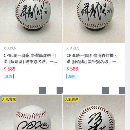
X JAPAN
X JAPAN
CPBL統一獅隊 臺灣轟炸機 引
CPBL統一獅隊 臺灣轟炸機 引
退 {陳鏞基} 親筆簽名球。一般
退 [陳鏞基] 親筆簽名球。一般
空白簽名棒球上.1
空白簽名棒球上.0
$ 588
$ 588
直購
直購
人氣賣家
人氣賣家