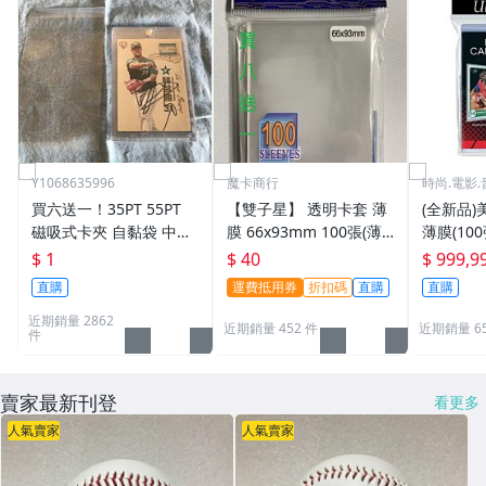
Y1068635996
魔卡商行
時尚.電影.
買六送一！35PT 55PT
【雙子星】 透明卡套 薄
(全新品)美
磁吸式卡夾 自黏袋 中華
膜 66x93mm 100張(薄)
薄膜(10
職棒球員卡 遊戲王 寶可
適用 BBM MLB Topps C
次到貨日期:
$ 1
$ 40
$ 999,9
夢PTCG 漫威 ultra pro
PBL 球員卡
直購
運費抵用券
折扣碼
直購
直購
可用
近期銷量 2862
近期銷量 452 件
近期銷量 6
件
賣家最新刊登
看更多
人氣賣家
人氣賣家