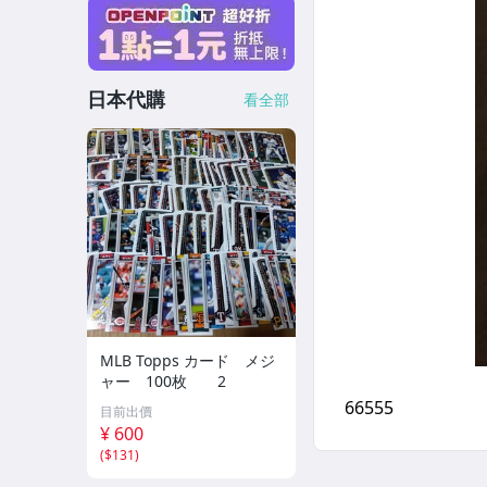
日本代購
看全部
MLB Topps カード メジ
ャー 100枚 2
目前出價
¥ 600
(
$131
)