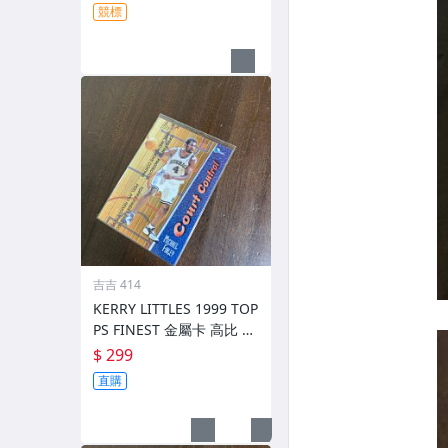
競標
吉吉 414
KERRY LITTLES 1999 TOP
PS FINEST 金屬卡 高比 限
010/750 前後如圖
$ 299
直購