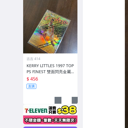
吉吉 414
KERRY LITTLES 1997 TOP
PS FINEST 雙面閃亮金屬
卡高比 REF 限135/289 前
$ 456
後如圖
直購