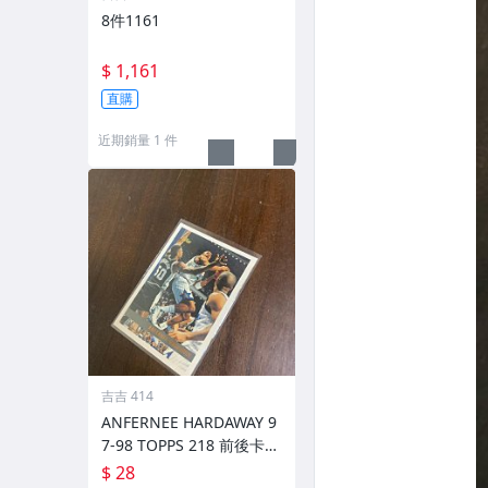
8件1161
$ 1,161
直購
近期銷量 1 件
吉吉 414
ANFERNEE HARDAWAY 9
7-98 TOPPS 218 前後卡況
如圖
$ 28