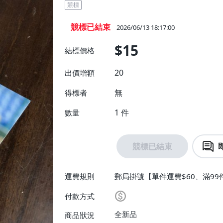
競標
競標已結束
2026/06/13 18:17:00
$15
結標價格
20
出價增額
無
得標者
1
件
數量
競標已結束
運費規則
郵局掛號【單件運費$60、滿99
付款方式
全新品
商品狀況