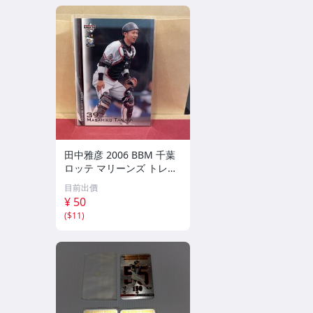
田中雅彦 2006 BBM 千葉
ロッテ マリーンズ トレカ
プロ野球 カード M37 スポ
目前出價
ーツ アスリート トレーデ
¥ 50
ィングカード NPB
(
$11
)