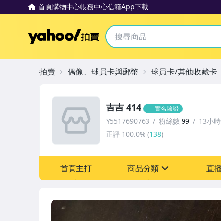
首頁
購物中心
帳務中心
信箱
App下載
Yahoo拍賣
拍賣
偶像、球員卡與郵幣
球員卡/其他收藏卡
吉吉 414
實名驗證
Y5517690763
粉絲數
99
13小
正評
100.0%
(
138
)
首頁主打
商品分類
直
sign
偶像、球員卡與郵幣