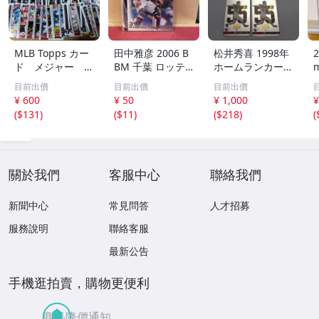
MLB Topps カー
田中雅彦 2006 B
松井秀喜 1998年
2
ド メジャー 1
BM 千葉 ロッテ
ホームランカード
00枚 2
マリーンズ トレ
150号 記念カード
m
目前出價
目前出價
目前出價
カ プロ野球 カー
3枚セット 読売ジ
h
¥ 600
¥ 50
¥ 1,000
¥
ド M37 スポーツ
ャイアンツ 日本
(
$131
)
(
$11
)
(
$218
)
(
アスリート トレ
テレビ 劇空間プ
ーディングカード
ロ野球
NPB
關於我們
客服中心
聯絡我們
新聞中心
常見問答
人才招募
服務說明
聯絡客服
最新公告
手機逛拍賣，購物更便利
商品降價通知