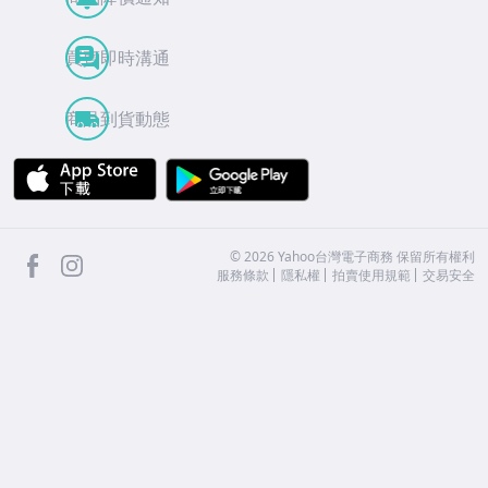
買賣即時溝通
商品到貨動態
APP Store
Google Play
facebook
Instagram
©
2026
Yahoo台灣電子商務 保留所有權利
服務條款
隱私權
拍賣使用規範
交易安全