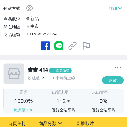
$9999免運費】
付款方式
全新品
商品狀況
台中市
所在地區
101538352274
商品編號
吉吉 414
實名驗證
粉絲數
99
10小時前上線
追蹤
1
正評
出貨速度
未出貨率
100.0%
1~2
0%
天
總評價
138
優於全站平均
優於全站平均
首頁主打
商品分類
直播影片
sign