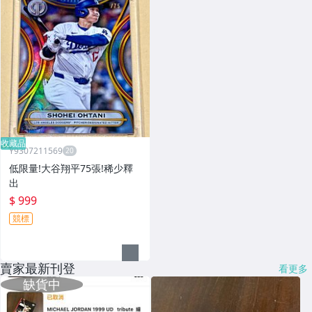
收藏品
Y9307211569
低限量!大谷翔平75張!稀少釋
出
$ 999
競標
賣家最新刊登
看更多