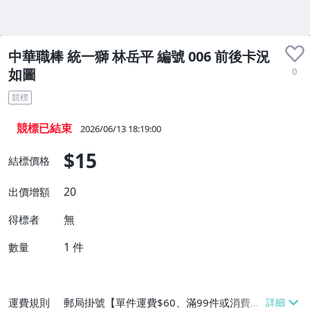
中華職棒 統一獅 林岳平 編號 006 前後卡況
0
如圖
競標
競標已結束
2026/06/13 18:19:00
$15
結標價格
20
出價增額
無
得標者
1
件
數量
運費規則
郵局掛號【單件運費$60、滿99件或消費滿