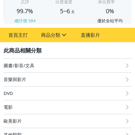
正評
出貨速度
未出貨率
99.7%
5~6
0%
天
總評價
584
優於全站平均
首頁主打
商品分類
直播影片
sign
2
其它
圖書/影音/文具
音樂與影片
DVD
電影
歐美影片
其他類型