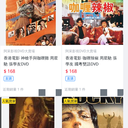
阿呆影視DVD大賣場
阿呆影視DVD大賣場
香港電影 神槍手與咖喱雞 周星
香港電影 咖喱辣椒 周星馳 張
馳 張學友DVD
學友 國粵雙語DVD
$ 168
$ 168
直購
直購
近期銷量 1 件
近期銷量 1 件
人氣賣家
人氣賣家