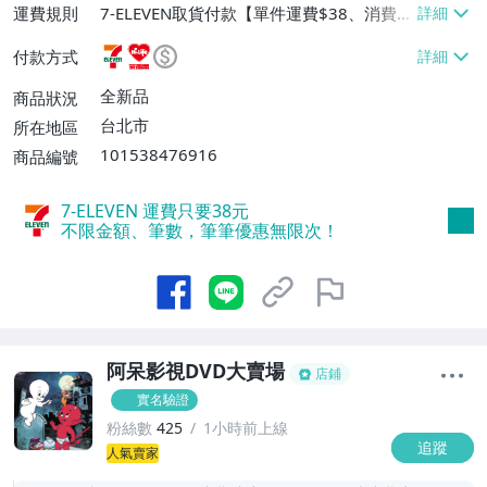
運費規則
7-ELEVEN取貨付款【單件運費$38、消費滿
$1000免運費】、7-ELEVEN取貨不付款
付款方式
【單件運費$38、消費滿$1000免運費】、
萊爾富取貨付款【單件運費$60、消費滿$1
全新品
商品狀況
000免運費】、宅配/貨運【單件運費$12
台北市
所在地區
0、消費滿$1000免運費】
101538476916
商品編號
7-ELEVEN 運費只要
38
元
不限金額、筆數，筆筆優惠無限次！
阿呆影視DVD大賣場
店鋪
實名驗證
粉絲數
425
1小時前上線
追蹤
5
人氣賣家