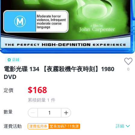
店鋪
電影光碟 134 【夜霧殺機午夜時刻】1980
0
DVD
$168
定價
累積銷量
1
件
數量
運費活動
運費抵用券
驚喜加碼7-11免運