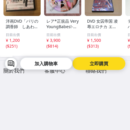
洋画DVD「パリの
レア*正規品 Very
DVD 女囚帝国 凌
調香師 しあわせ
YoungBabes!-デ
辱エロチカ エル
の香りを探して」
ィスク **c9fIZ-S
ウィン・C・ディ
目前出價
目前出價
目前出價
t-f46** 東欧・北
ートリッヒ
¥ 1,200
¥ 3,900
¥ 1,500
¥
欧系 海外アイド
(
$251
)
(
$814
)
(
$313
)
(
ル イメージDVD-
ROM写真集 #196
ロシア ウクライ
加入購物車
立即購買
ナ
關於我們
客服中心
聯絡我們
新聞中心
常見問答
人才招募
服務說明
聯絡客服
最新公告
手機逛拍賣，購物更便利
商品降價通知