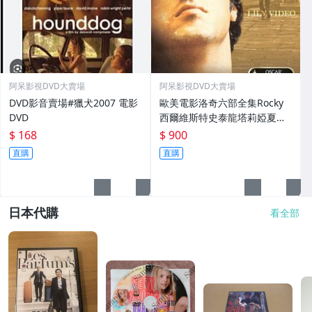
阿呆影視DVD大賣場
阿呆影視DVD大賣場
DVD影音賣場#獵犬2007 電影
歐美電影洛奇六部全集Rocky
DVD
西爾維斯特史泰龍塔莉婭夏爾
主演6DVD
$ 168
$ 900
直購
直購
日本代購
看全部