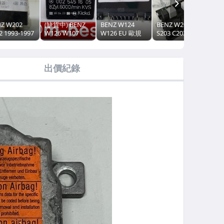
NEXT
Z W202
(缺貨中) BENZ
BENZ W124
BENZ W203
2 1993-1997
W126 W107
W126 EU 歐規
S203 C203
11 強迫換檔
R107 SL M116
大燈繼電器 繼電
2000-2007 後
器 4腳 變速
M117 汽油 泵浦
器 燈光監視器
SAM 保險絲盒
排檔 排擋 自
幫浦 邦浦 繼電
(日本外匯拆車
繼電器 油表 電
出價紀錄
035455005
器 拆車品
品) 1265420332
腦 尾門 行李箱
0025451605
(賓士原廠貨)
2035454701