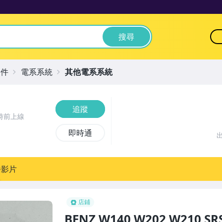
搜尋
零件
電系系統
其他電系系統
追蹤
時前上線
即時通
播影片
店鋪
BENZ W140 W202 W210