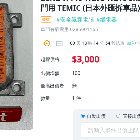
門用 TEMIC (日本外匯拆車品) 
#
安全氣囊電腦
#
繼電器
競標
車門有氣囊用 0285001165
00
天
18
時
14
分
52
秒結束
加入行
$3,000
起標價格
100
出價增額
無
最高出價者
1
件
數量
自動出價
直接出