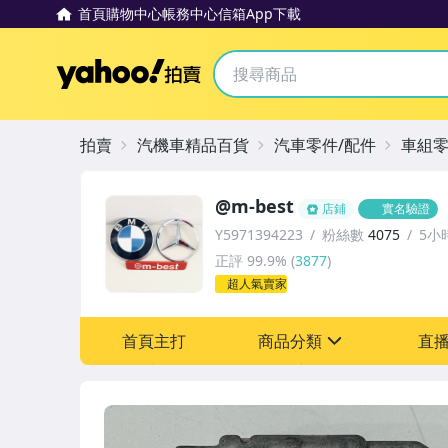
首頁
購物中心
帳務中心
信箱
App下載
Yahoo拍賣
拍賣
汽機車精品百貨
汽車零件/配件
車組
@m-best
店鋪
實名驗證
Y5971394223
粉絲數
4075
5小
正評
99.9%
(
3877
)
超人氣賣家
首頁主打
商品分類
直
sign
其它