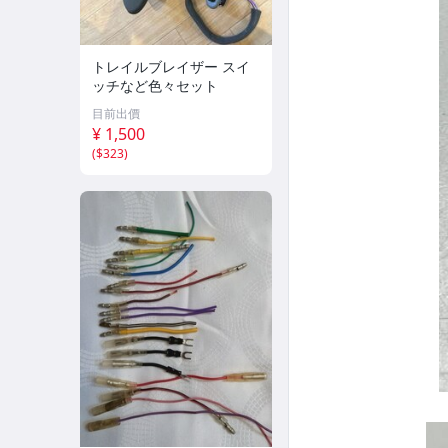
トレイルブレイザー スイ
ッチなど色々セット
目前出價
¥ 1,500
(
$323
)