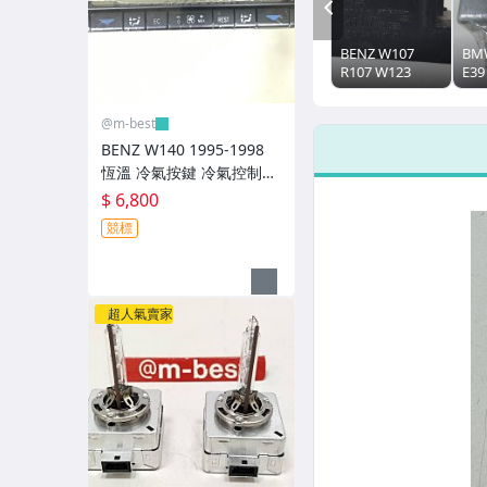
PREV
BENZ W107
BMW
R107 W123
E39
W124 W129
RS
R129 W140
腦 
@m-best
W201 SRS 安全
外匯
氣囊電腦 繼電器
657
BENZ W140 1995-1998
(日本外匯拆車
恆溫 冷氣按鍵 冷氣控制面
品) 0048201910
板 冷氣開關 冷氣電腦 (日
$ 6,800
本外匯拆車品) 140830268
競標
5
超人氣賣家