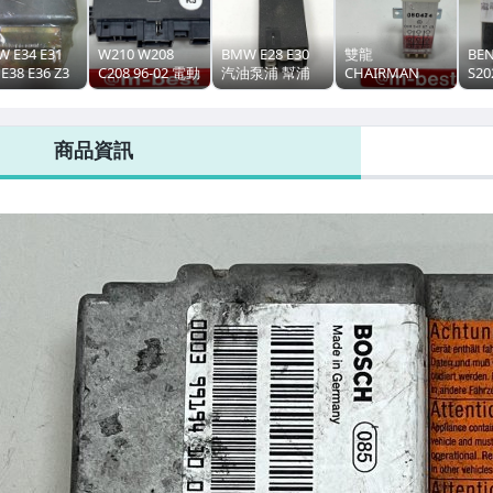
 E34 E31
W210 W208
BMW E28 E30
雙龍
BEN
 E38 E36 Z3
C208 96-02 電動
汽油泵浦 幫浦
CHAIRMAN
S20
 安全氣囊電
窗電腦 電動窗模
邦浦 繼電器 (7
M104 1998-
M1
繼電器 (日本
組 繼電器 昇降
腳 黑色)
2007 (9腳) 15A
繼電
拆車品)
機 升降機 車門
(OEM/KAE廠製)
超高壓 保護 繼
箱 
商品資訊
78374821
窗戶 玻璃 (左邊.
13631714195
電器 熄火 (賓士
排 0
駕駛座)(無記憶
原廠全新貨)
用) 2108203526
0005406745