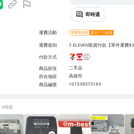
即時通
運費活動
運費抵用券
週末7-11免運
運費規則
7-ELEVEN取貨付款【單件運費
0】、宅配/貨運【單件運費$10
付款方式
自取/不寄送【免運費】
二手品
商品狀況
高雄市
所在地區
101539373163
商品編號
7-ELEVEN 運費只要
38
元
不限金額、筆數，筆筆優惠無限次！