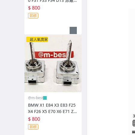
0 F31 F33 F34 D1S 原廠規
格 HID 燈泡 (日本外匯拆
$ 800
車品) 66140
競標
超人氣賣家
@m-best
BMW X1 E84 X3 E83 F25
X4 F26 X5 E70 X6 E71 Z4
D1S 原廠規格 HID 燈泡
$ 800
(日本外匯拆車品) 66140
競標