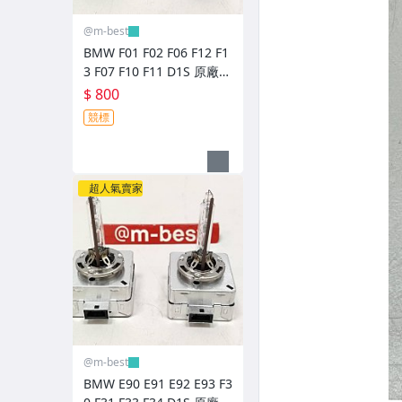
@m-best
BMW F01 F02 F06 F12 F1
3 F07 F10 F11 D1S 原廠規
格 HID 燈泡 (日本外匯拆
$ 800
車品) 66140
競標
超人氣賣家
@m-best
BMW E90 E91 E92 E93 F3