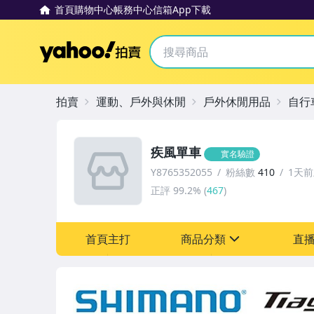
首頁
購物中心
帳務中心
信箱
App下載
Yahoo拍賣
拍賣
運動、戶外與休閒
戶外休閒用品
自行
疾風單車
實名驗證
Y8765352055
粉絲數
410
1天
正評
99.2%
(
467
)
首頁主打
商品分類
直
sign
汽機車精品百貨
運動、戶外與休閒