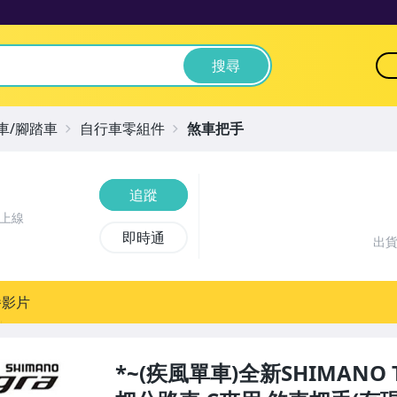
搜尋
車/腳踏車
自行車零組件
煞車把手
追蹤
前上線
即時通
出
播影片
*~(疾風單車)全新SHIMANO TI