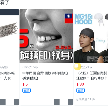
看了
/高雄)
Ching'Shop
★ 衣匠x3 ★
/鋼絲/幅
中華民國 台灣 國旗 (轉印貼紙)
《衣匠》🇹🇼台灣製
/一支價格
(紋身貼紙)
運動頭巾 自行車頭巾
]
車小帽 海盜帽﹝MG
$ 5
$ 90
直購
直購
近期銷量 11 件