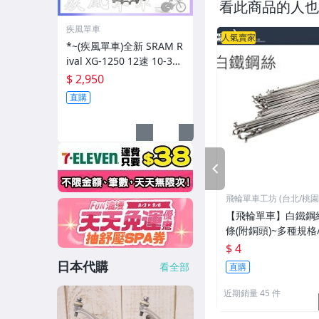
看此商品的人也
疾風單車
人氣賣家
*~(疾風單車)全新 SRAM R
ival XG-1250 12速 10-36T
出清(有現貨)
$ 2,950
直購
PREV
飛輪單車工坊 (台北/桃園
【飛輪單車】白鐵鋼絲
條(附銅頭)~多種規格
需要多少買多少[1101
$ 4
日本代購
看全部
直購
近期銷量 45 件