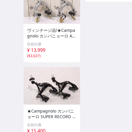
ヴィンテージ品!★Campa
gnolo カンパニョーロ AT
HENA MONOPLANE モノ
目前出價
プラナー リムブレーキセ
¥ 13,999
ット
(
$3,027
)
★Campagnolo カンパニ
ョーロ SUPER RECORD B
R11-SR リムブレーキセッ
目前出價
ト 美品
¥ 15,400