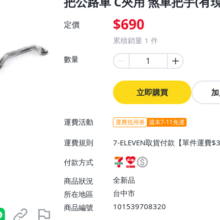
把公路車 C夾用 煞車把手(有現
$690
定價
累積銷量
1
件
數量
立即購買
加
運費活動
運費抵用券
週末7-11免運
運費規則
7-ELEVEN取貨付款【單件運費$
費】、萊爾富取貨付款【單件運費$
付款方式
費】、宅配/貨運【單件運費$150
郵局掛號【單件運費$120、滿10
全新品
商品狀況
台中市
所在地區
101539708320
商品編號