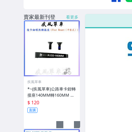
賣家最新刊登
看更多
疾風單車
*~(疾風單車)公路車卡鉗轉
接座140MM轉160MM 適
用Flat Mount 卡鉗(有現
$ 120
貨)
直購