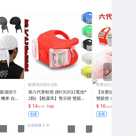
NEXT
酷露馬休閒生活館
珍愛頌生活館
 吸濕排汗
第六代青蛙燈 (附CR2032電池*
【珍愛頌】B035 
 機車 自行
2顆) 【酷露馬】警示燈 雙眼燈
雙眼燈 老鼠燈 警示燈
15﹞
車燈 自行車尾燈 前燈 LED燈BL
營燈 營釘燈 帳篷燈 
$ 14
$ 16
74折
8折
$ 19
$ 20
001
營柱燈 自行車燈
直購
直購
近期銷量 6 件