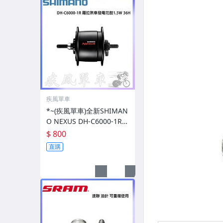
疾風單車
*~(疾風單車)全新SHIMAN
O NEXUS DH-C6000-1R
羅拉煞車專用發電花鼓 1.5
$ 800
W(有現貨)
直購