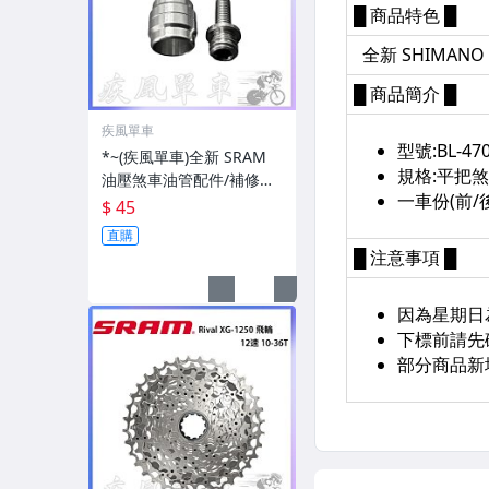
疾風單車
*~(疾風單車)全新 SRAM
油壓煞車油管配件/補修件
AVID 新款油壓碟煞 油針、
$ 45
迫緊環(有現貨)
直購