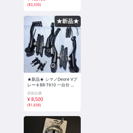
(
$3,330
)
★新品★ シマノDeore Vブ
レーキBR-T610 一台分 ブ
ラック shimano デオーレ
目前出價
ディオーレ
¥ 8,500
(
$1,838
)