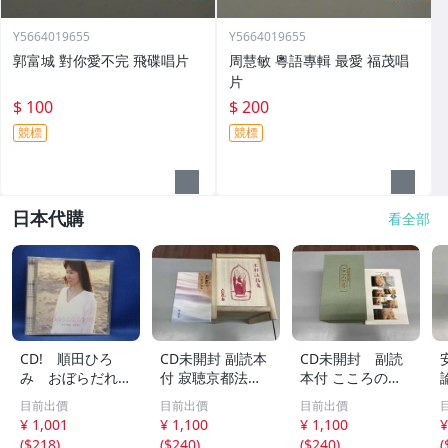
Y5664019655
Y5664019655
郭富城 對你愛不完 飛碟唱片
周慧敏 粵語專輯 最愛 福茂唱
片
$ 100
$ 200
競標
競標
日本代購
看全部
CD! 順田ひろ
CD未開封 副読本
CD未開封 副読
み おぼらだれ
付 寂聴京都法話
本付 こころの
ん 帯付き OM
集 ユーキャン
扉 河合隼雄講話
目前出價
目前出價
目前出價
CD-16 42405
集
¥ 1,001
¥ 1,100
¥ 1,100
¥
(
$218
)
(
$240
)
(
$240
)
(