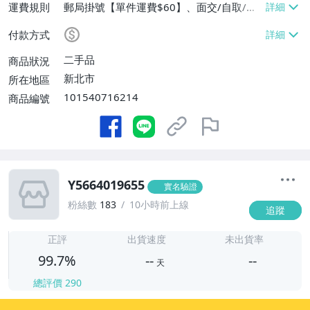
運費規則
郵局掛號【單件運費$60】、面交/自取/不
寄送【免運費】
付款方式
二手品
商品狀況
新北市
所在地區
101540716214
商品編號
Y5664019655
實名驗證
粉絲數
183
10小時前上線
追蹤
-
-
正評
出貨速度
未出貨率
99.7%
--
--
天
總評價
290
-