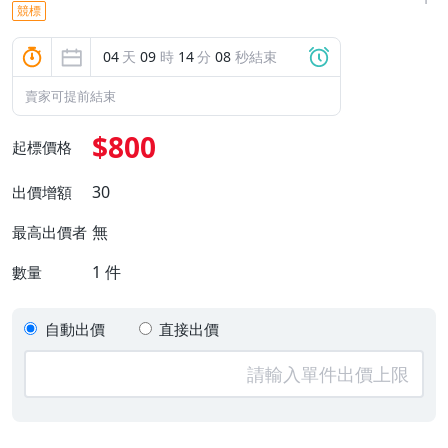
競標
04
天
09
時
14
分
07
秒結束
賣家可提前結束
$800
起標價格
30
出價增額
無
最高出價者
1
件
數量
自動出價
直接出價