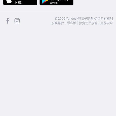
facebook
Instagram
©
2026
Yahoo台灣電子商務 保留所有權利
服務條款
隱私權
拍賣使用規範
交易安全