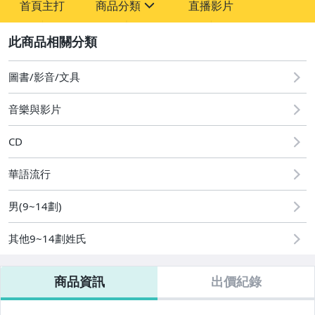
首頁主打
商品分類
直播影片
-
sign
圖書/影音/文具
2
圖書/影音/文具
音樂與影片
CD
華語流行
男(9~14劃)
其他9~14劃姓氏
商品資訊
出價紀錄