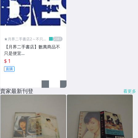
★月界二手書店2～不只是
便宜...★
【月界二手書店】數萬商品不
只是便宜…
$ 1
直購
賣家最新刊登
看更多