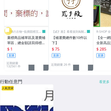
阿輝の古物~低價競標五六
【貳扌殿】看看規則&關於
R-SHOP
日結標
我
棄標商品補單區及運費補
【補運費總件數10件以
【全一網
單區，總金額請寫得標商
下】
全新高品質
品金額，運費請寫棄標商
筆電 變壓器
$ 1
$ 75
$ 285
品原設定之運費
3.16A通用
直購
直購
直購
L30 N10
近期銷量
近期銷量 26 件
132561 件
行動任意門
看更多
人氣賣家