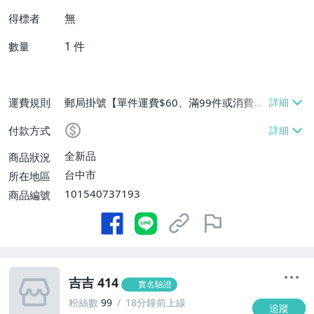
無
得標者
1
件
數量
運費規則
郵局掛號【單件運費$60、滿99件或消費滿
$9999免運費】
付款方式
全新品
商品狀況
台中市
所在地區
101540737193
商品編號
吉吉 414
實名驗證
粉絲數
99
18分鐘前上線
追蹤