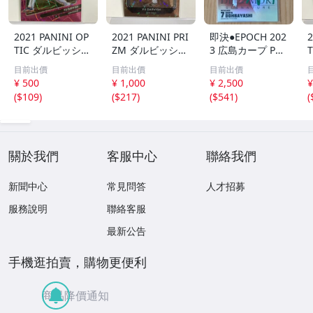
2021 PANINI OP
2021 PANINI PRI
即決●EPOCH 202
2
TIC ダルビッシュ
ZM ダルビッシュ
3 広島カープ PRE
有 249枚限定
有 40枚限定
MIER EDITION
目前出價
目前出價
目前出價
シリアルカード
シリアルカード
堂林翔太 /5枚限
¥ 500
¥ 1,000
¥ 2,500
¥
パドレス
パドレス
定 デコモリ緑箔
(
$109
)
(
$217
)
(
$541
)
(
サインカード #D
S-C05 エポック
關於我們
客服中心
聯絡我們
新聞中心
常見問答
人才招募
服務說明
聯絡客服
最新公告
手機逛拍賣，購物更便利
商品降價通知