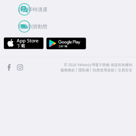
買賣即時溝通
商品到貨動態
APP Store
Google Play
facebook
Instagram
©
2026
Yahoo台灣電子商務 保留所有權利
服務條款
隱私權
拍賣使用規範
交易安全