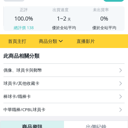
1
正評
出貨速度
未出貨率
100.0%
1~2
0%
天
總評價
138
優於全站平均
優於全站平均
首頁主打
商品分類
直播影片
sign
2
偶像、球員卡與郵幣
偶像、球員卡與郵幣
球員卡/其他收藏卡
棒球卡/職棒卡
中華職棒/CPBL球員卡
商品資訊
出價紀錄