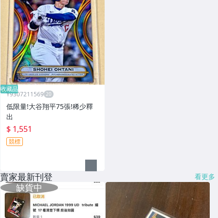
收藏品
Y9307211569
低限量!大谷翔平75張!稀少釋
出
$ 1,551
競標
賣家最新刊登
看更多