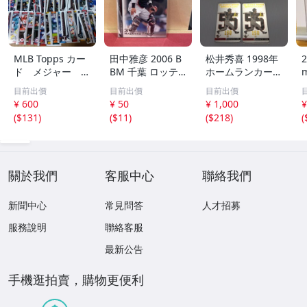
MLB Topps カー
田中雅彦 2006 B
松井秀喜 1998年
2
ド メジャー 1
BM 千葉 ロッテ
ホームランカード
00枚 2
マリーンズ トレ
150号 記念カード
m
目前出價
目前出價
目前出價
カ プロ野球 カー
3枚セット 読売ジ
h
¥ 600
¥ 50
¥ 1,000
¥
ド M37 スポーツ
ャイアンツ 日本
(
$131
)
(
$11
)
(
$218
)
(
アスリート トレ
テレビ 劇空間プ
ーディングカード
ロ野球
NPB
關於我們
客服中心
聯絡我們
新聞中心
常見問答
人才招募
服務說明
聯絡客服
最新公告
手機逛拍賣，購物更便利