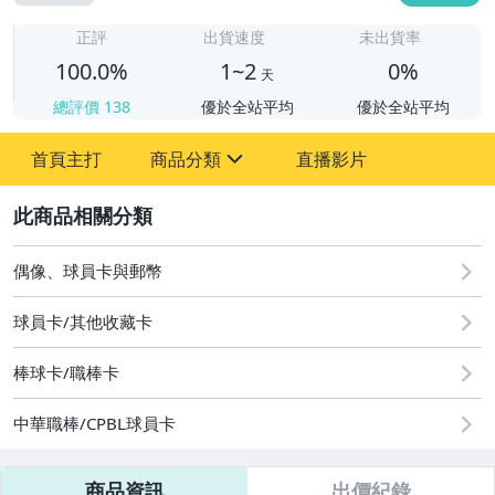
1
正評
出貨速度
未出貨率
100.0%
1~2
0%
天
總評價
138
優於全站平均
優於全站平均
首頁主打
商品分類
直播影片
sign
2
偶像、球員卡與郵幣
偶像、球員卡與郵幣
球員卡/其他收藏卡
棒球卡/職棒卡
中華職棒/CPBL球員卡
商品資訊
出價紀錄