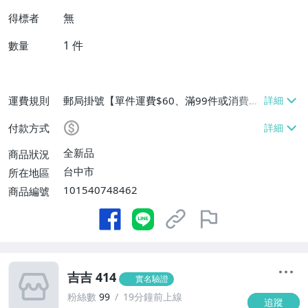
無
得標者
1
件
數量
運費規則
郵局掛號【單件運費$60、滿99件或消費滿
$9999免運費】
付款方式
全新品
商品狀況
台中市
所在地區
101540748462
商品編號
吉吉 414
實名驗證
粉絲數
99
19分鐘前上線
追蹤