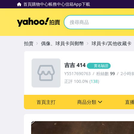
首頁
購物中心
帳務中心
信箱
App下載
Yahoo拍賣
拍賣
偶像、球員卡與郵幣
球員卡/其他收藏卡
吉吉 414
實名驗證
Y5517690763
粉絲數
99
2小時
正評
100.0%
(
138
)
首頁主打
商品分類
直
sign
偶像、球員卡與郵幣