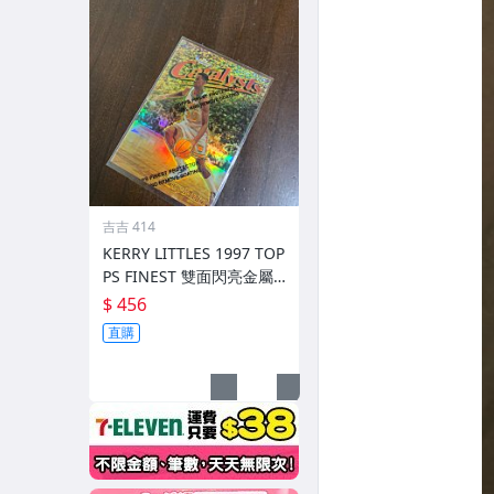
吉吉 414
KERRY LITTLES 1997 TOP
PS FINEST 雙面閃亮金屬
卡高比 REF 限135/289 前
$ 456
後如圖
直購