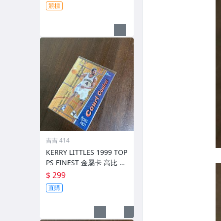
競標
吉吉 414
KERRY LITTLES 1999 TOP
PS FINEST 金屬卡 高比 限
010/750 前後如圖
$ 299
直購