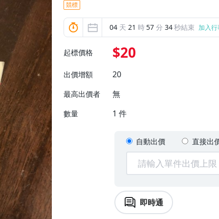
競標
04
天
21
時
57
分
33
秒結束
加入行
$20
起標價格
20
出價增額
無
最高出價者
1
件
數量
自動出價
直接出
即時通