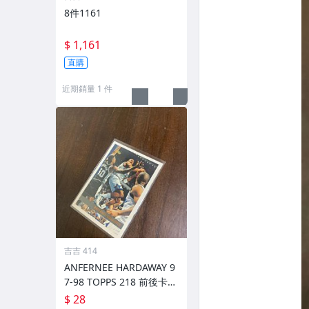
8件1161
$ 1,161
直購
近期銷量 1 件
吉吉 414
ANFERNEE HARDAWAY 9
7-98 TOPPS 218 前後卡況
如圖
$ 28