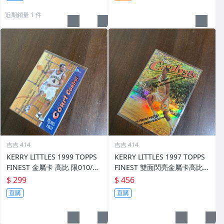
近期銷量 1 件
吉吉 414
吉吉 414
KERRY LITTLES 1999 TOPPS
KERRY LITTLES 1997 TOPPS
FINEST 金屬卡 高比 限010/75
FINEST 雙面閃亮金屬卡高比 R
0 前後如圖
EF 限135/289 前後如圖
$ 299
$ 456
直購
直購