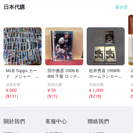
日本代購
看全部
MLB Topps カー
田中雅彦 2006 B
松井秀喜 1998年
2
ド メジャー 1
BM 千葉 ロッテ
ホームランカード
00枚 2
マリーンズ トレ
150号 記念カード
m
目前出價
目前出價
目前出價
カ プロ野球 カー
3枚セット 読売ジ
h
¥ 600
¥ 50
¥ 1,000
¥
ド M37 スポーツ
ャイアンツ 日本
(
$131
)
(
$11
)
(
$218
)
(
アスリート トレ
テレビ 劇空間プ
ーディングカード
ロ野球
NPB
關於我們
客服中心
聯絡我們