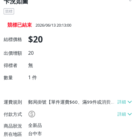
卡況如圖
競標
競標已結束
2026/06/13 20:13:00
$20
結標價格
20
出價增額
無
得標者
1
件
數量
運費規則
郵局掛號【單件運費$60、滿99件或消費滿
$9999免運費】
付款方式
全新品
商品狀況
台中市
所在地區