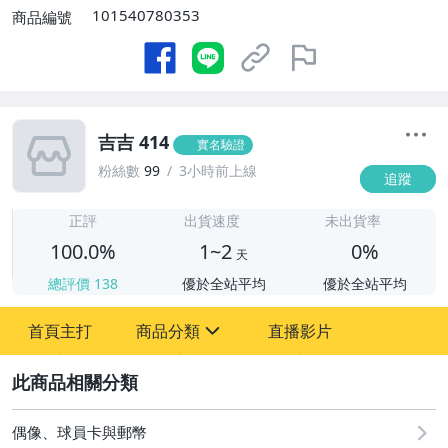
101540780353
商品編號
吉吉 414
實名驗證
粉絲數
99
3小時前上線
追蹤
1
正評
出貨速度
未出貨率
100.0%
1~2
0%
天
總評價
138
優於全站平均
優於全站平均
首頁主打
商品分類
直播影片
sign
2
偶像、球員卡與郵幣
偶像、球員卡與郵幣