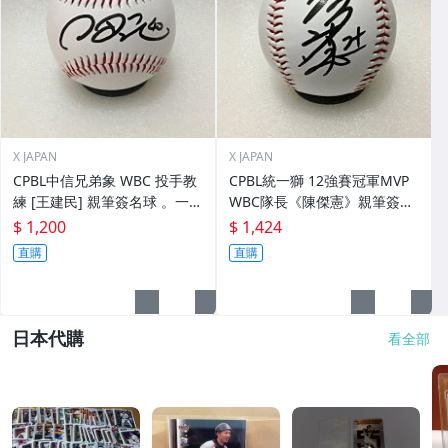
X JAPAN
X JAPAN
CPBL中信兄弟象 WBC 投手教
CPBL統一獅 12強賽冠軍MVP
練 [王建民] 親筆簽名球 。一般
WBC隊長《陳傑憲》親筆簽名
空白簽名棒球上.1
球。一般空白簽名棒球上.1
$ 1,200
$ 1,424
直購
直購
日本代購
看全部