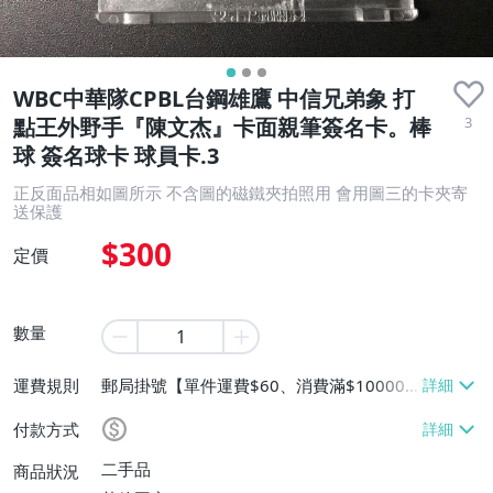
WBC中華隊CPBL台鋼雄鷹 中信兄弟象 打
3
點王外野手『陳文杰』卡面親筆簽名卡。棒
球 簽名球卡 球員卡.3
正反面品相如圖所示 不含圖的磁鐵夾拍照用 會用圖三的卡夾寄
送保護
$300
定價
數量
運費規則
郵局掛號【單件運費$60、消費滿$10000
免運費】
付款方式
二手品
商品狀況