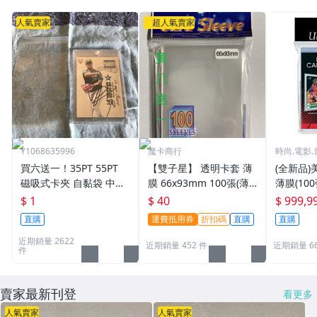
人氣賣家
超人氣賣家
Y1068635996
魔卡商行
時尚.電影.
買六送一！35PT 55PT
【雙子星】 透明卡套 薄
(全新品)美
磁吸式卡夾 自黏袋 中華
膜 66x93mm 100張(薄)
薄膜(10
職棒球員卡 遊戲王 寶可
適用 BBM MLB Topps C
次到貨日期:
$ 1
$ 40
$ 999,9
夢PTCG 漫威 ultra pro
PBL 球員卡
直購
運費抵用券
折扣碼
直購
直購
可用
近期銷量 2622
近期銷量 452 件
近期銷量 6
件
賣家最新刊登
看更多
人氣賣家
人氣賣家