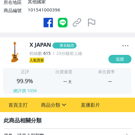
其他國家
所在地區
101541000396
商品編號
X JAPAN
實名驗證
粉絲數
615
23分鐘前上線
追蹤
人氣賣家
-
-
正評
出貨速度
未出貨率
99.9%
--
--
天
總評價
1056
-
首頁主打
商品分類
直播影片
-
sign
玩具、模型與公仔
2
偶像、球員卡與郵幣