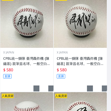
X JAPAN
X JAPAN
CPBL統一獅隊 臺灣轟炸機 {陳
CPBL統一獅隊 臺灣轟炸機 [陳
鏞基} 親筆簽名球。一般空白
鏞基] 親筆簽名球。一般空白
簽名棒球上.1
簽名棒球上.0
$ 580
$ 580
直購
直購
人氣賣家
人氣賣家