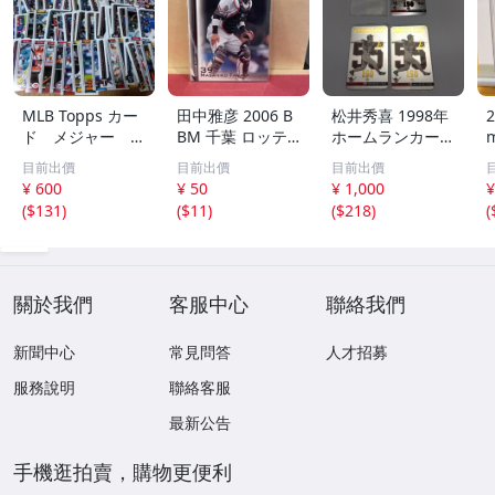
MLB Topps カー
田中雅彦 2006 B
松井秀喜 1998年
2
ド メジャー 1
BM 千葉 ロッテ
ホームランカード
00枚 2
マリーンズ トレ
150号 記念カード
m
目前出價
目前出價
目前出價
カ プロ野球 カー
3枚セット 読売ジ
h
¥ 600
¥ 50
¥ 1,000
¥
ド M37 スポーツ
ャイアンツ 日本
(
$131
)
(
$11
)
(
$218
)
(
アスリート トレ
テレビ 劇空間プ
ーディングカード
ロ野球
NPB
關於我們
客服中心
聯絡我們
新聞中心
常見問答
人才招募
服務說明
聯絡客服
最新公告
手機逛拍賣，購物更便利