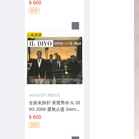
97 來自天堂的明信片 Post
$ 600
cards From Heaven 台灣
競標
版專輯 CD 附側標
人氣賣家
IvyTsai2013唱片行
全新未拆封 美聲男伶 IL DI
VO 2006 愛無止盡 Siemp
re / 新力博德曼 台灣紙盒
$ 600
版專輯 CD 附中文歌詞
競標