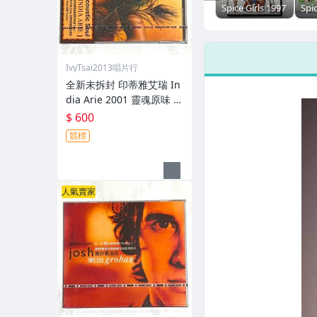
Spice Girls 1997
Spic
辣妹電影天旋地
2 B
轉 Spice World
班
The Movie / 美
Spa
國版 雙面碟
版
IvyTsai2013唱片行
DVD 附簡介手冊
CD
全新未拆封 印蒂雅艾瑞 In
dia Arie 2001 靈魂原味 A
coustic Soul / 福茂唱片
$ 600
台灣版專輯 CD / 附側標 歌
競標
詞 環狀封條
人氣賣家