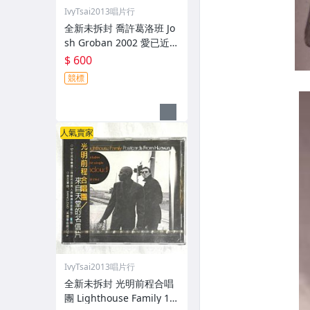
IvyTsai2013唱片行
全新未拆封 喬許葛洛班 Jo
sh Groban 2002 愛已近 C
loser / 華納音樂 台灣版專
$ 600
輯 CD / 附側標 歌詞 環狀
競標
封條
人氣賣家
IvyTsai2013唱片行
全新未拆封 光明前程合唱
團 Lighthouse Family 19