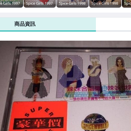
e Girls 1997
Spice Girls 1997
Spice Girls 1998
Spice Girls 1998
Spic
ecome 1 [ 西
Mama / Who
Viva Forever -
再見不解散
2 B
牙文版
Do You Think
EMI 馬來西亞版
Goodbye EP -
誕
nish ] 美國
You Are - EMI 歐
四首歌影音單曲
EMI 新加坡版 迷
維
商品資訊
 五首歌單曲
洲限量版心形 三
CD
你專輯 CD 附標
量
首歌單曲 CD
貼 回函卡
CD