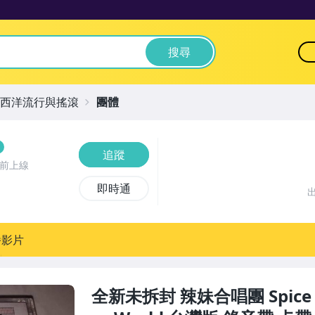
搜尋
西洋流行與搖滾
團體
追蹤
時前上線
即時通
播影片
全新未拆封 辣妹合唱團 Spice Gi