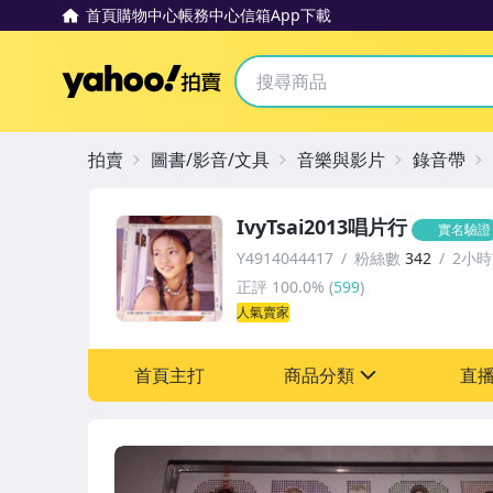
首頁
購物中心
帳務中心
信箱
App下載
Yahoo拍賣
拍賣
圖書/影音/文具
音樂與影片
錄音帶
IvyTsai2013唱片行
實名驗證
Y4914044417
粉絲數
342
2小
正評
100.0%
(
599
)
人氣賣家
首頁主打
商品分類
直
sign
圖書/影音/文具
成人專區