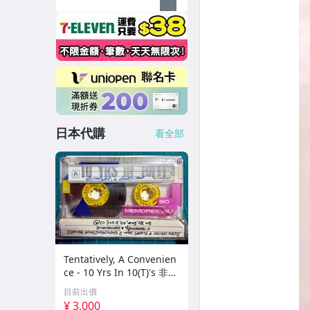
日本代購
看全部
Tentatively, A Convenien
ce - 10 Yrs In 10(T)'s 非音
楽 ノイズ アヴァンギャ
目前出價
ルド
¥ 3,000