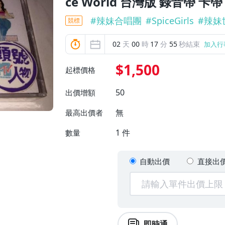
ce World 台灣版 錄音帶 卡
#
辣妹合唱團
#
SpiceGirls
#
辣妹
競標
02
天
00
時
17
分
53
秒結束
加入行
$1,500
起標價格
50
出價增額
無
最高出價者
1
件
數量
自動出價
直接出
即時通