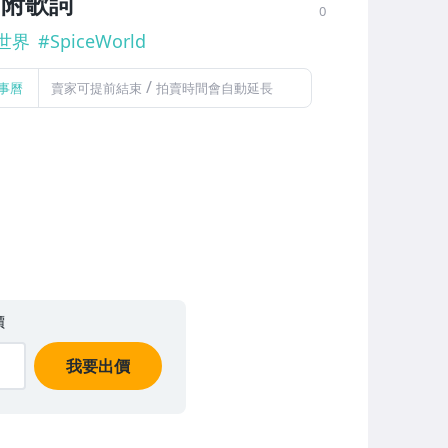
帶 附歌詞
0
世界
#
SpiceWorld
/
事曆
賣家可提前結束
拍賣時間會自動延長
價
我要出價