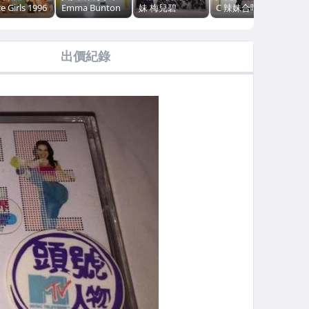
e Girls 1996
Emma Bunton
妹 梅兒碧
C 辣妹合唱團
ecome 1 聖
辣妹合唱團
Melanie B Spice
Spice Girls 2003
禮物特殊包裝
Spice Girls 2001
Girls 1999 Word
Reason - EMI 日
京音樂 英國限
Take My Breath
Up - EMI 台灣版
本版專輯 CD 附
出價紀錄
版 三首歌單曲
Away / EMI 歐
四首歌影音單曲
歌詞簡介
 附簽名卡片
洲版 宣傳單曲
CD
CD