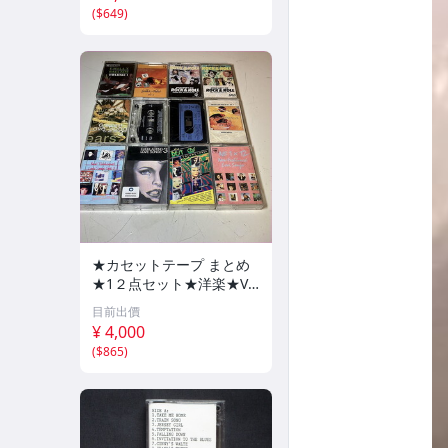
(
$649
)
★カセットテープ まとめ
★1２点セット★洋楽★VA
★⑯★ロックンロール★L
目前出價
OVE★ベスト★未視聴★カ
¥ 4,000
セットテープ★bzaif★CA
(
$865
)
S0807-950★