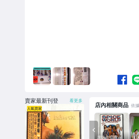
賣家最新刊登
看更多
店內相關商品
人氣賣家
PREV
辣妹合唱團
辣