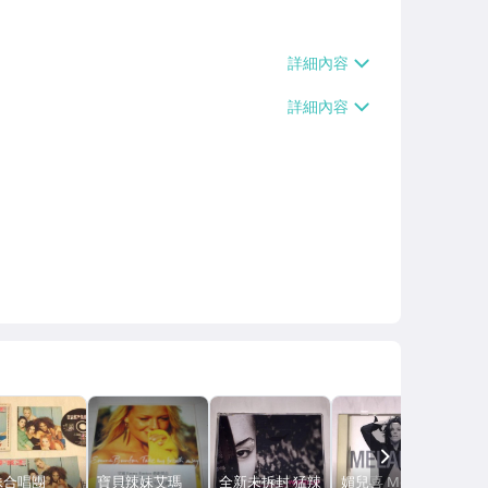
NEXT
妹合唱團
寶貝辣妹艾瑪
全新未拆封 猛辣
媚兒喜 Melanie