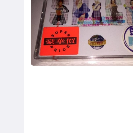
古董、藝術與礦石
偶像、球員卡與郵幣
男性精品與服飾
手錶與飾品配件
電玩遊戲與主機