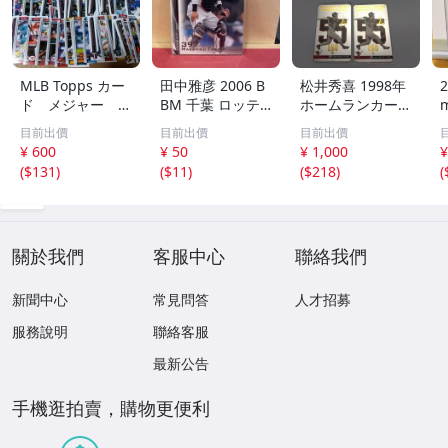
MLB Topps カー
田中雅彦 2006 B
松井秀喜 1998年
2
ド メジャー 1
BM 千葉 ロッテ
ホームランカード
00枚 2
マリーンズ トレ
150号 記念カード
m
目前出價
目前出價
目前出價
カ プロ野球 カー
3枚セット 読売ジ
h
¥ 600
¥ 50
¥ 1,000
¥
ド M37 スポーツ
ャイアンツ 日本
(
$131
)
(
$11
)
(
$218
)
(
アスリート トレ
テレビ 劇空間プ
ーディングカード
ロ野球
NPB
關於我們
客服中心
聯絡我們
新聞中心
常見問答
人才招募
服務說明
聯絡客服
最新公告
手機逛拍賣，購物更便利