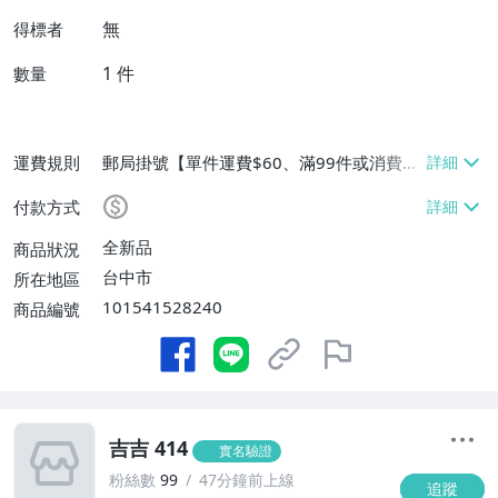
無
得標者
1
件
數量
運費規則
郵局掛號【單件運費$60、滿99件或消費滿
$9999免運費】
付款方式
全新品
商品狀況
台中市
所在地區
101541528240
商品編號
吉吉 414
實名驗證
粉絲數
99
47分鐘前上線
追蹤