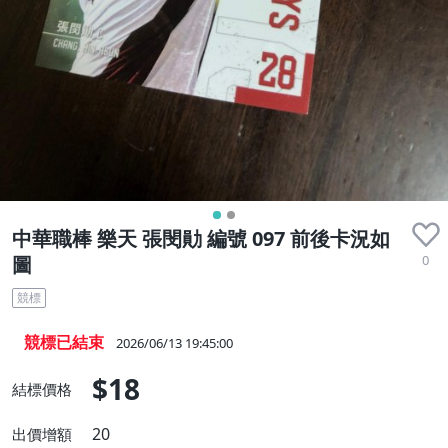
中華職棒 樂天 張閔勛 編號 097 前後卡況如
0
圖
競標
競標已結束
2026/06/13 19:45:00
$18
結標價格
20
出價增額