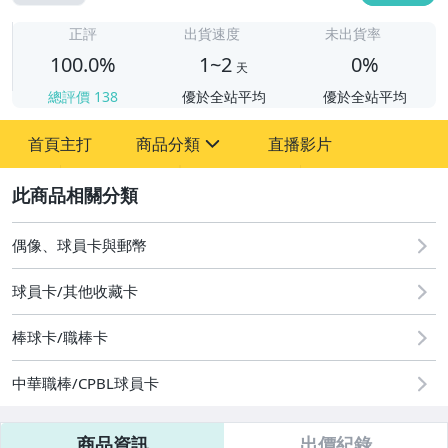
1
正評
出貨速度
未出貨率
100.0%
1~2
0%
天
總評價
138
優於全站平均
優於全站平均
首頁主打
商品分類
直播影片
sign
2
偶像、球員卡與郵幣
偶像、球員卡與郵幣
球員卡/其他收藏卡
棒球卡/職棒卡
中華職棒/CPBL球員卡
商品資訊
出價紀錄