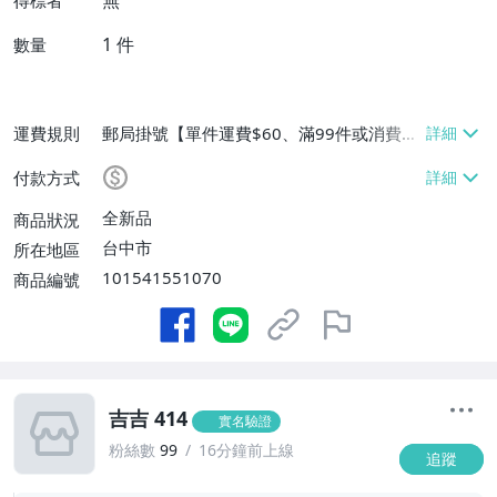
無
得標者
1
件
數量
運費規則
郵局掛號【單件運費$60、滿99件或消費滿
$9999免運費】
付款方式
全新品
商品狀況
台中市
所在地區
101541551070
商品編號
吉吉 414
實名驗證
粉絲數
99
16分鐘前上線
追蹤
1