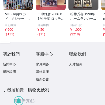
MLB Topps カー
田中雅彦 2006 B
松井秀喜 1998年
2
ド メジャー 1
BM 千葉 ロッテ
ホームランカード
00枚 2
マリーンズ トレ
150号 記念カード
m
目前出價
目前出價
目前出價
カ プロ野球 カー
3枚セット 読売ジ
h
¥ 600
¥ 50
¥ 1,000
¥
ド M37 スポーツ
ャイアンツ 日本
(
$131
)
(
$11
)
(
$218
)
(
アスリート トレ
テレビ 劇空間プ
ーディングカード
ロ野球
NPB
關於我們
客服中心
聯絡我們
新聞中心
常見問答
人才招募
服務說明
聯絡客服
最新公告
手機逛拍賣，購物更便利
商品降價通知