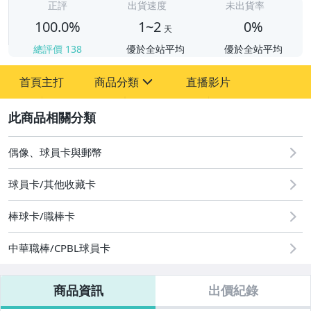
正評
出貨速度
未出貨率
100.0%
1~2
0%
天
總評價
138
優於全站平均
優於全站平均
首頁主打
商品分類
直播影片
sign
2
偶像、球員卡與郵幣
偶像、球員卡與郵幣
球員卡/其他收藏卡
棒球卡/職棒卡
中華職棒/CPBL球員卡
商品資訊
出價紀錄