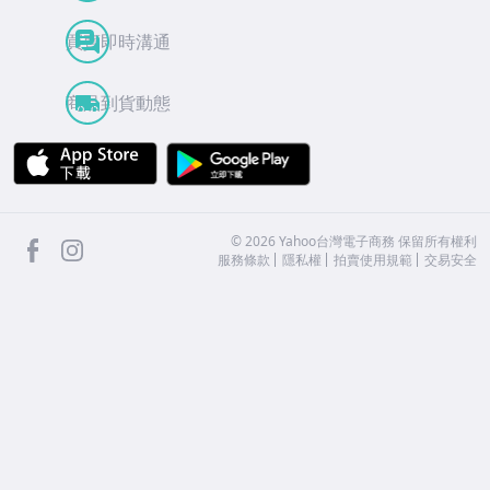
買賣即時溝通
商品到貨動態
APP Store
Google Play
facebook
Instagram
©
2026
Yahoo台灣電子商務 保留所有權利
服務條款
隱私權
拍賣使用規範
交易安全