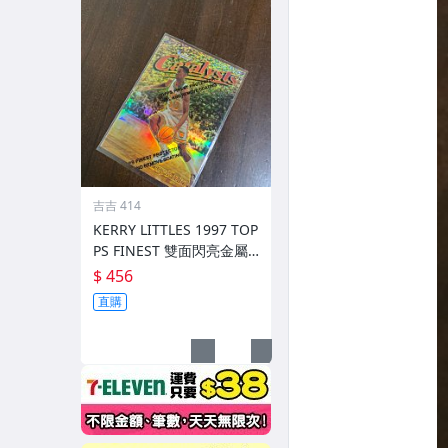
吉吉 414
KERRY LITTLES 1997 TOP
PS FINEST 雙面閃亮金屬
卡高比 REF 限135/289 前
$ 456
後如圖
直購