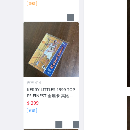
競標
吉吉 414
KERRY LITTLES 1999 TOP
PS FINEST 金屬卡 高比 限
010/750 前後如圖
$ 299
直購