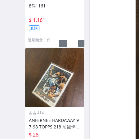
8件1161
$ 1,161
直購
近期銷量 1 件
吉吉 414
ANFERNEE HARDAWAY 9
7-98 TOPPS 218 前後卡況
如圖
$ 28