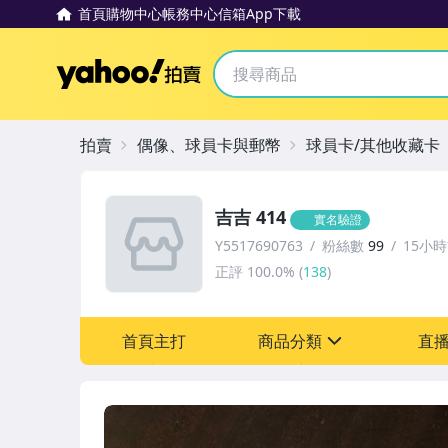
首頁
購物中心
帳務中心
信箱
App下載
Yahoo拍賣
拍賣
偶像、球員卡與郵幣
球員卡/其他收藏卡
吉吉 414
實名驗證
Y5517690763
粉絲數
99
15小
正評
100.0%
(
138
)
首頁主打
商品分類
直
sign
偶像、球員卡與郵幣