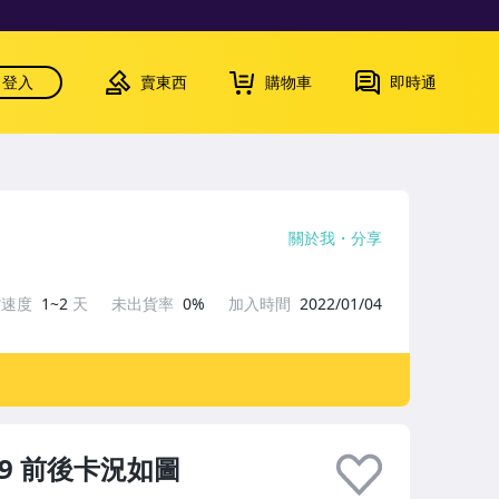
登入
賣東西
購物車
即時通
關於我
分享
貨速度
1~2
天
未出貨率
0%
加入時間
2022/01/04
59 前後卡況如圖