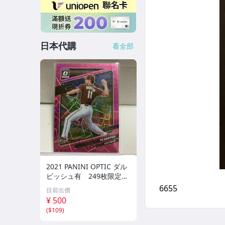
日本代購
看全部
2021 PANINI OPTIC ダル
ビッシュ有 249枚限定
シリアルカード パドレス
目前出價
¥ 500
(
$109
)