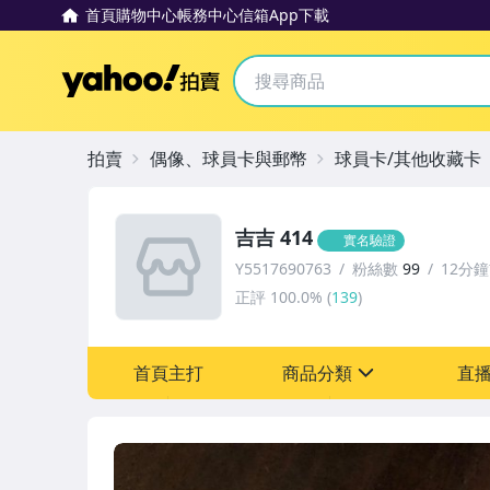
首頁
購物中心
帳務中心
信箱
App下載
Yahoo拍賣
拍賣
偶像、球員卡與郵幣
球員卡/其他收藏卡
吉吉 414
實名驗證
Y5517690763
粉絲數
99
12分
正評
100.0%
(
139
)
首頁主打
商品分類
直
sign
偶像、球員卡與郵幣