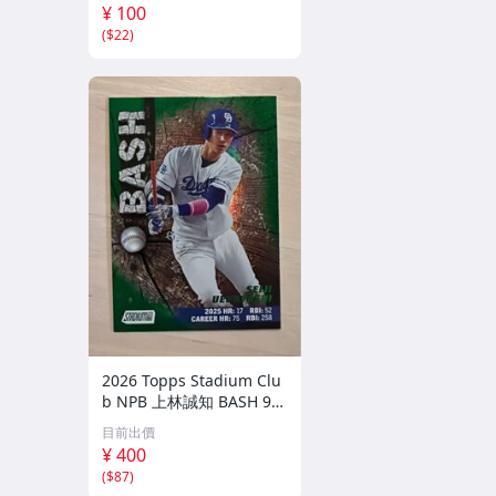
シリアルカード
¥ 100
(
$22
)
2026 Topps Stadium Clu
b NPB 上林誠知 BASH 99
シリ パラレルカード 中
目前出價
日ドラゴンズ
¥ 400
(
$87
)