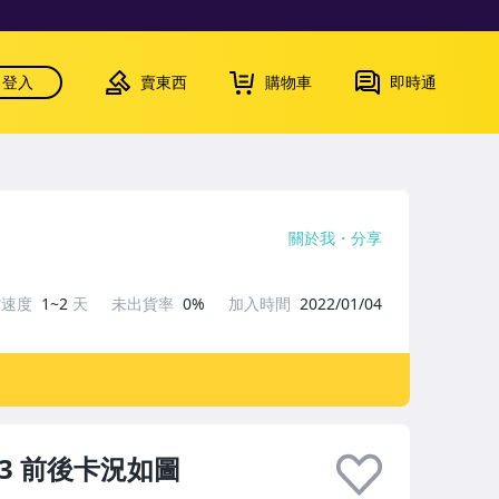
登入
賣東西
購物車
即時通
關於我
分享
貨速度
1~2
天
未出貨率
0%
加入時間
2022/01/04
93 前後卡況如圖