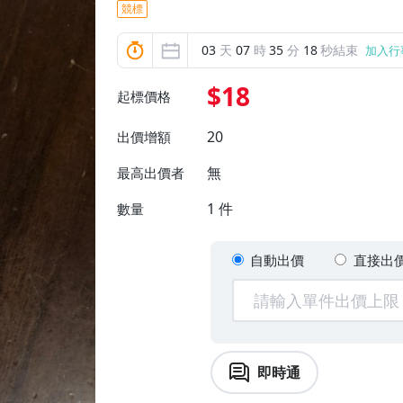
競標
03
天
07
時
35
分
17
秒結束
加入行
$18
起標價格
20
出價增額
無
最高出價者
1
件
數量
自動出價
直接出
即時通