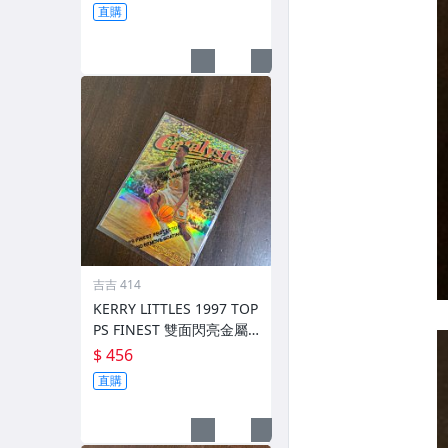
直購
吉吉 414
KERRY LITTLES 1997 TOP
PS FINEST 雙面閃亮金屬
卡高比 REF 限135/289 前
$ 456
後如圖
直購