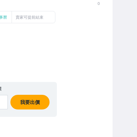
0
事曆
賣家可提前結束
價
我要出價