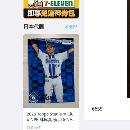
日本代購
看全部
2026 Topps Stadium Clu
b NPB 林琢真 横浜DeNA
ベイスターズ 150枚限定
目前出價