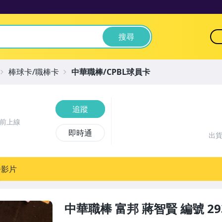
搜尋
棒球卡/職棒卡
中華職棒/CPBL球員卡
追蹤
鐘前上線
即時通
出
播影片
中華職棒 富邦 蔣智賢 編號 2