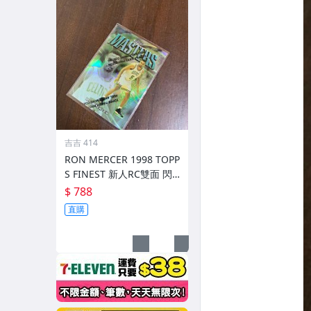
吉吉 414
RON MERCER 1998 TOPP
S FINEST 新人RC雙面 閃
亮金屬卡 REF 限002/1090
$ 788
前後如圖
直購