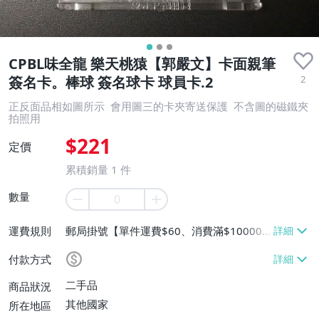
CPBL味全龍 樂天桃猿【郭嚴文】卡面親筆
2
簽名卡。棒球 簽名球卡 球員卡.2
正反面品相如圖所示 會用圖三的卡夾寄送保護 不含圖的磁鐵夾
拍照用
$221
定價
累積銷量
1
件
數量
運費規則
郵局掛號【單件運費$60、消費滿$10000
免運費】
付款方式
二手品
商品狀況
其他國家
所在地區