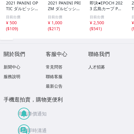
2021 PANINI OP
2021 PANINI PRI
即決●EPOCH 202
2
TIC ダルビッシュ
ZM ダルビッシュ
3 広島カープ PRE
有 249枚限定
有 40枚限定
MIER EDITION
目前出價
目前出價
目前出價
シリアルカード
シリアルカード
堂林翔太 /5枚限
¥ 500
¥ 1,000
¥ 2,500
¥
パドレス
パドレス
定 デコモリ緑箔
(
$109
)
(
$217
)
(
$541
)
(
サインカード #D
S-C05 エポック
關於我們
客服中心
聯絡我們
新聞中心
常見問答
人才招募
服務說明
聯絡客服
最新公告
手機逛拍賣，購物更便利
商品降價通知
買賣即時溝通