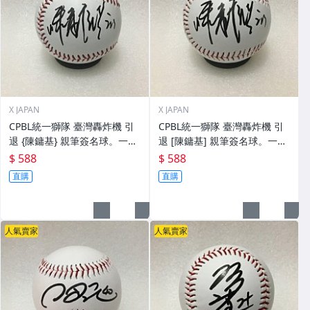
X JAPAN
X JAPAN
CPBL統一獅隊 臺灣轟炸機 引
CPBL統一獅隊 臺灣轟炸機 引
退 {陳鏞基} 親筆簽名球。一般
退 [陳鏞基] 親筆簽名球。一般
空白簽名棒球上.1
空白簽名棒球上.0
$ 588
$ 588
直購
直購
人氣賣家
人氣賣家