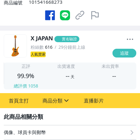
101541668273
商品編號
X JAPAN
實名驗證
粉絲數
616
29分鐘前上線
追蹤
人氣賣家
-
-
正評
出貨速度
未出貨率
99.9%
--
--
天
總評價
1058
-
首頁主打
商品分類
直播影片
-
sign
玩具、模型與公仔
2
偶像、球員卡與郵幣
偶像、球員卡與郵幣