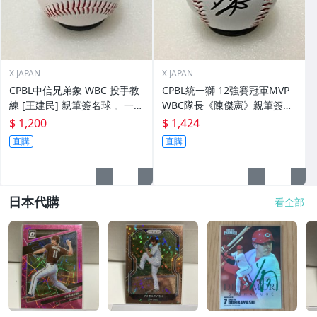
X JAPAN
X JAPAN
CPBL中信兄弟象 WBC 投手教
CPBL統一獅 12強賽冠軍MVP
練 [王建民] 親筆簽名球 。一般
WBC隊長《陳傑憲》親筆簽名
空白簽名棒球上.1
球。一般空白簽名棒球上.1
$ 1,200
$ 1,424
直購
直購
日本代購
看全部