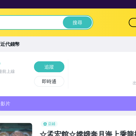
搜尋
國近代錢幣
追蹤
鐘前上線
即時通
播影片
店鋪
☆孟宏館☆嫦娥奔月海上乘龍攬