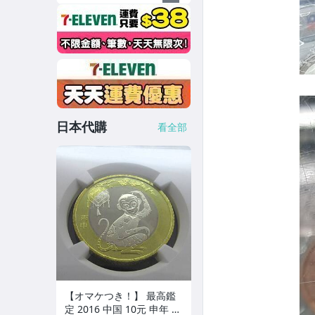
日本代購
看全部
【オマケつき！】 最高鑑
定 2016 中国 10元 申年 猿