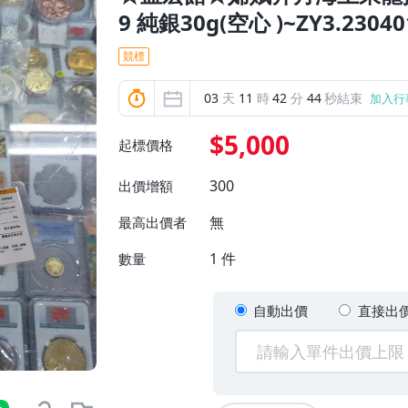
9 純銀30g(空心 )~ZY3.23040
競標
03
天
11
時
42
分
42
秒結束
加入行
$5,000
起標價格
300
出價增額
無
最高出價者
1
件
數量
自動出價
直接出