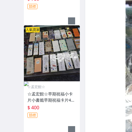
競標
人氣賣家
☆孟宏館☆
☆孟宏館☆早期祝福小卡
片小書籤早期祝福卡片45
張~安.260801.74
$ 400
競標