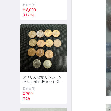
バイメタル NGC MS69PL
目前出價
プルーフライク 初期発行
¥ 8,000
金猴春ラベル アンティー
(
$1,730
)
クコイン
アメリカ硬貨 リンカーン
セント 他13枚セット 外国
コイン 古銭 コレクション
目前出價
¥ 300
(
$65
)