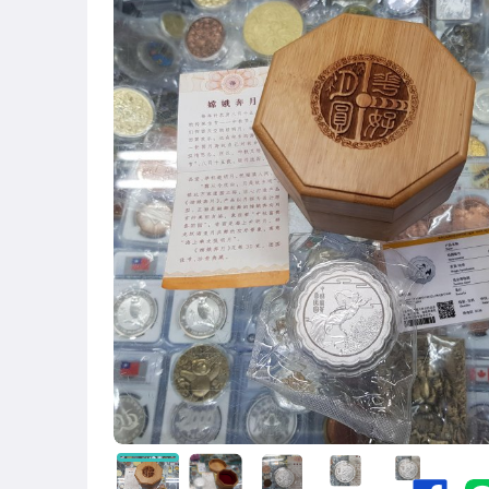
鑰匙圈
台幣/台灣紙鈔
中國銀幣
其它