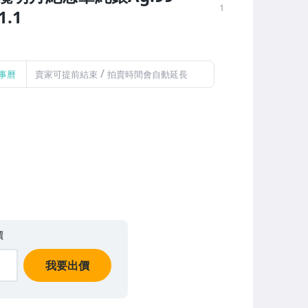
1
1.1
/
事曆
賣家可提前結束
拍賣時間會自動延長
價
我要出價