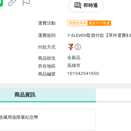
即時通
運費活動
運費抵用券
週末7-11免運
運費規則
7-ELEVEN取貨付款【單件運費$
費】、面交/自取/不寄送【單件運費
付款方式
費】、郵局掛號【單件運費$40、
全新品
商品狀況
高雄市
所在地區
101542541650
商品編號
7-ELEVEN 運費只要
38
元
不限金額、筆數，筆筆優惠無限次！
商品資訊
收藏用途限量紀念幣