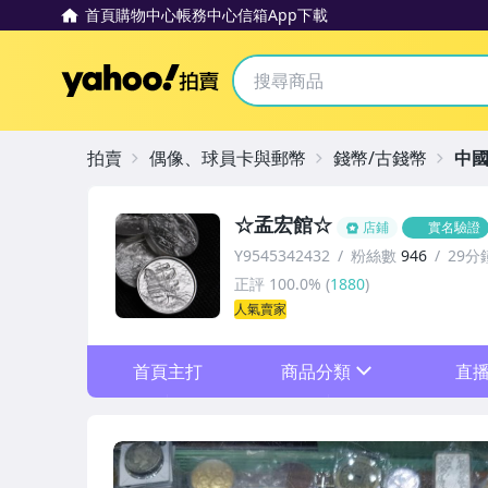
首頁
購物中心
帳務中心
信箱
App下載
Yahoo拍賣
拍賣
偶像、球員卡與郵幣
錢幣/古錢幣
中
☆孟宏館☆
店鋪
實名驗證
Y9545342432
粉絲數
946
29分
正評
100.0%
(
1880
)
人氣賣家
首頁主打
商品分類
直
sign
生肖套幣
台灣原住民套幣