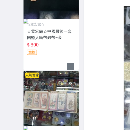
☆孟宏館☆
☆孟宏館☆中國最後一套
國徽人民幣錢幣~金
$ 300
競標
人氣賣家