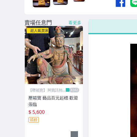
賣場任意門
看更多
超人氣賣家
【壓箱寶】 阿寶託拍
網
壓箱寶 藝品百元起標 歡迎
蒞臨
$ 5,600
競標