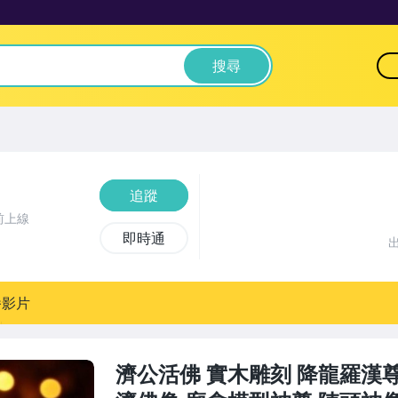
搜尋
追蹤
前上線
即時通
播影片
濟公活佛 實木雕刻 降龍羅漢尊