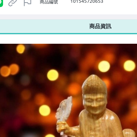
101545720653
商品編號
7-ELEVEN 運費只要
38
元
不限金額、筆數，筆筆優惠無限次！
商品資訊