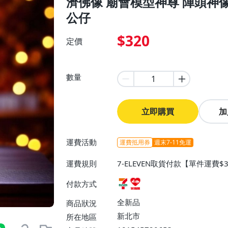
濟佛像 廟會模型神尊 陣頭神像
公仔
$320
定價
數量
立即購買
加
運費活動
運費抵用券
週末7-11免運
運費規則
7-ELEVEN取貨付款【單件運費
0】
付款方式
全新品
商品狀況
新北市
所在地區