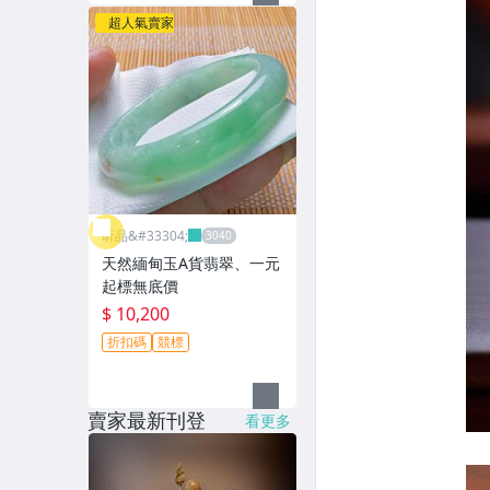
超人氣賣家
昕品&#33304;
天然緬甸玉A貨翡翠、一元
起標無底價
$ 10,200
折扣碼
競標
賣家最新刊登
看更多