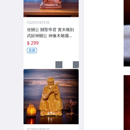
Y2255197510
坐關公 關聖帝君 實木雕刻
武財神關公 神像木雕擺件
關公神尊 關公神像 關公模
$ 299
型 廟會模型神尊 關公雕像
直購
Y2255197510