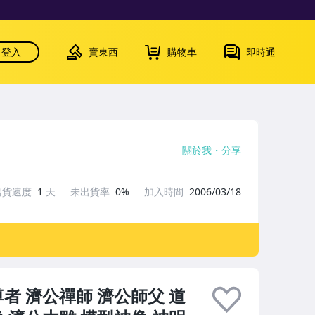
登入
賣東西
購物車
即時通
關於我
分享
出貨速度
1
天
未出貨率
0%
加入時間
2006/03/18
者 濟公禪師 濟公師父 道