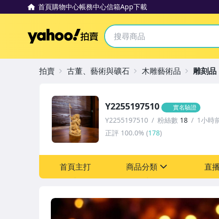
首頁
購物中心
帳務中心
信箱
App下載
Yahoo拍賣
拍賣
古董、藝術與礦石
木雕藝術品
雕刻品
Y2255197510
實名驗證
Y2255197510
粉絲數
18
1小時
正評
100.0%
(
178
)
首頁主打
商品分類
直
sign
寵物用品與水族
古董、藝術與礦石