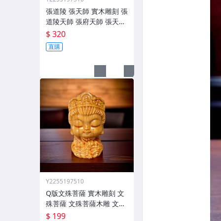
張道陵 張天師 實木雕刻 張
道陵天師 張府天師 張天師
公 老祖天師 祖天師 正一真
$ 320
人
直購
Y2255197510
Q版文殊菩薩 實木雕刻 文
殊菩薩 文殊菩薩木雕 文殊
菩薩擺件
$ 199