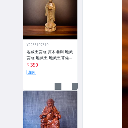
Y2255197510
地藏王菩薩 實木雕刻 地藏
菩薩 地藏王 地藏王菩薩木
雕 小佛像
$ 350
直購